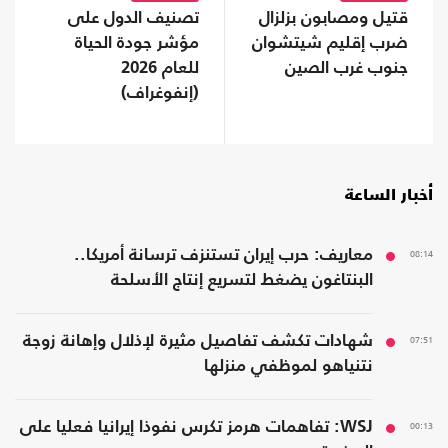
قتيل ومصابون بزلزال
تصنيف الدول على
ضرب إقليم شيتشوان
مؤشر جودة الحياة
جنوب غرب الصين
للعام 2026
(إنفوغراف)
أخبار الساعة
08:14
معاريف: حرب إيران تستنزف ترسانة أمريكا..
البنتاغون يضغط لتسريع إنتاج الأسلحة
07:51
شهادات تكشف تفاصيل مثيرة لإذلال وإهانة زوجة
نتنياهو لموظفي منزلها
00:13
WSJ: تفاهمات هرمز تكرس نفوذا إيرانيا فعليا على