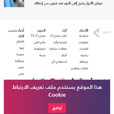
غيراي الأول يخرج إلى النور بعد قرون من إخفائه
الأخبار
آراء
المزيد
أخبار حسب
سياسة
كتاب عربي21
عربي21 TV
البلد
العراق
تغطيات
قضايا وآراء
عالم الفن
ليبيا
اقتصاد
مقالات مختارة
تكنولوجيا
سوريا
رياضة
أفكار
صحة
بريطانيا
صحافة
استطلاع رأي
مصر
ملفات وتقارير
لبنان
تابعنا على
هذا الموقع يستخدم ملف تعريف الارتباط
Cookie
من نحن
اتصل بنا
الخارجية الإيرانية: لا يمكن استئناف
عراقجي: التوصل لاتفاق مع سلطنة عمان لا
شروط الاستخدام
أوافق
خبر عاجل
المفاوضات ما لم توقف واشنطن انتهاكاتها
يعني إعادة فتح مضيق هرمز لأن ذلك يتطلب
عربي21 ، جميع الحقوق محفوظة @ 2020