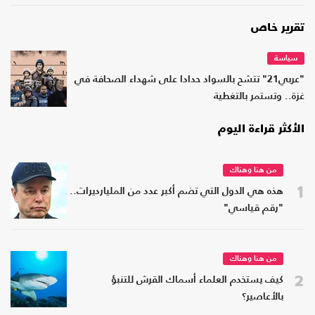
تقرير خاص
سياسة
"عربي21" تتشح بالسواد حدادا على شهداء الصحافة في
غزة.. وتستمر بالتغطية
الأكثر قراءة اليوم
من هنا وهناك
1
هذه هي الدول التي تضم أكبر عدد من المليارديرات..
"رقم قياسي"
من هنا وهناك
2
كيف يستخدم العلماء أسماك القرش للتنبؤ
بالأعاصير؟