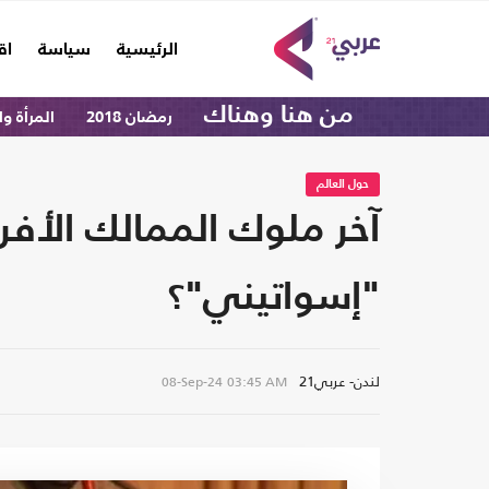
(current)
الرئيسية
سياسة
اق
من هنا وهناك
رمضان 2018
المرأة و
حول العالم
"إسواتيني"؟
لندن- عربي21
08-Sep-24
03:45 AM