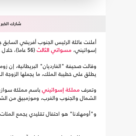
شارك الخبر
إسواتيني،
(56 عاما)، خلال حفل رقصة القصب السنوي المعروف باسم "أومهلانا".
مسواتي الثالث
وقالت صحيفة "الغارديان" البريطانية، إن زو
يطلق على خطيبة الملك، ما يجعلها الزوجة الـ 16 لملك إسواتيني.
وتعرف
باسم مملكة سوازيل
مملكة إسواتيني
الشمال والجنوب والغرب، وموزمبيق من الش
و"أومهلانا" هو احتفال تقليدي يجمع المئات 