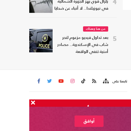
4
زلزال قوي يهز الجزيرة الشمالية
في نيوزيلندا.. لا أنباء عن ضحايا
من هنا وهناك
5
بعد تداول فيديو مزعوم لنحر
شاب في الإسكندرية.. مصادر
أمنية تنفي الواقعة
تابعنا على
من نحن
اتصل بنا
تم على معسكرات في مأرب وحضرموت
شروط الاستخدام
عربي21 ، جميع الحقوق محفوظة @ 2020
أوافق