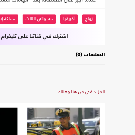
زواج
أفريقيا
مسواتي الثالث
مملكة إس
اشترك في قناتنا على تليغرام
التعليقات (0)
المزيد في من هنا وهناك