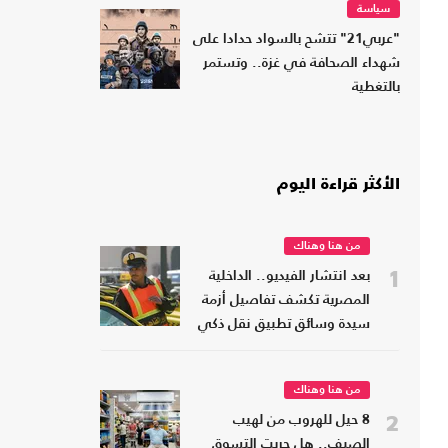
سياسة
"عربي21" تتشح بالسواد حدادا على
شهداء الصحافة في غزة.. وتستمر
بالتغطية
الأكثر قراءة اليوم
من هنا وهناك
1
بعد انتشار الفيديو.. الداخلية
المصرية تكشف تفاصيل أزمة
سيدة وسائق تطبيق نقل ذكي
(شاهد)
من هنا وهناك
2
8 حيل للهروب من لهيب
الصيف.. هل جربت التسوق