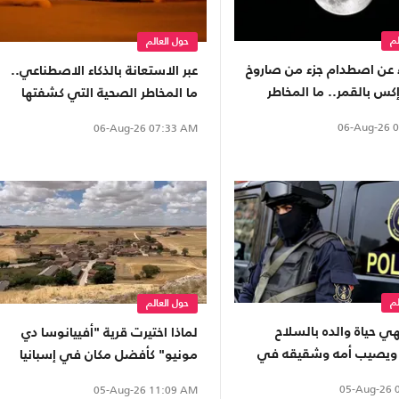
لم
حول العالم
ء عن اصطدام جزء من صاروخ
عبر الاستعانة بالذكاء الاصطناعي..
س بالقمر.. ما المخاطر
ما المخاطر الصحية التي كشفتها
رض؟
دراسات النوم؟
06-Aug-26
0
06-Aug-26
07:33 AM
لم
حول العالم
ي حياة والده بالسلاح
لماذا اختيرت قرية "أفييانوسا دي
ويصيب أمه وشقيقه في
مونيو" كأفضل مكان في إسبانيا
ية
لرؤية الكسوف المقبل؟
05-Aug-26
0
05-Aug-26
11:09 AM