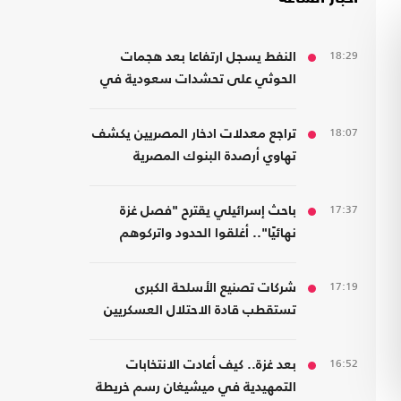
18:29
النفط يسجل ارتفاعا بعد هجمات
الحوثي على تحشدات سعودية في
اليمن
18:07
تراجع معدلات ادخار المصريين يكشف
تهاوي أرصدة البنوك المصرية
17:37
باحث إسرائيلي يقترح "فصل غزة
نهائيًا".. أغلقوا الحدود واتركوهم
لمصر
17:19
شركات تصنيع الأسلحة الكبرى
تستقطب قادة الاحتلال العسكريين
والأمنيين للعمل معها
16:52
بعد غزة.. كيف أعادت الانتخابات
التمهيدية في ميشيغان رسم خريطة