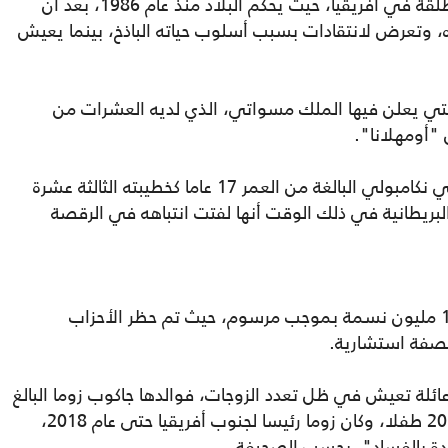
ويدير ملك إسواتيني في إدارة آخر مملكة مطلقة في أفريقيا، حيث يحكم البلاد منذ عام 1986، بعد أن
 وتعرض لانتقادات بسبب أسلوب حياته الباذخ، بينما يعيش
تي يعلن فيها الملك مسواتي، الذي لديه العشرات من
"أومهلانا".
وفي أيلول/ سبتمبر 2005، تم تقديم فينديلي نكامبولي البالغة من العمر 17 عاما كخطيبته الثالثة عشرة
ريطانية في ذلك الوقت أنها لفتت انتباهه في الرقصة
ويحكم الملك البلاد التي يبلغ عدد سكانها 1.2 مليون نسمة بموجب مرسوم، حيث تم حظر الأحزاب
بصفة استشارية.
ائلة تعيش في ظل تعدد الزوجات، فوالدها جاكوب زوما البالغ
من العمر 82 عاما، تزوج 6 مرات، وله أكثر من 20 طفلا، وكان زوما رئيسا لجنوب أفريقيا حتى عام 2018،
ددة بالفساد"، بحسب الصحيفة.