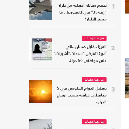
1
تحطم مقاتلة أمريكية من طراز
"إف-35" في كاليفورنيا.. ما
مصير الطيار؟
من هنا وهناك
2
الفيزا مقابل ضمان مالي..
أمريكا تفرض "سندات تأشيرات"
على مواطني 50 دولة
من هنا وهناك
3
تعطيل الدوام الحكومي في 5
محافظات عراقية بسبب ارتفاع
الحرارة
من هنا وهناك