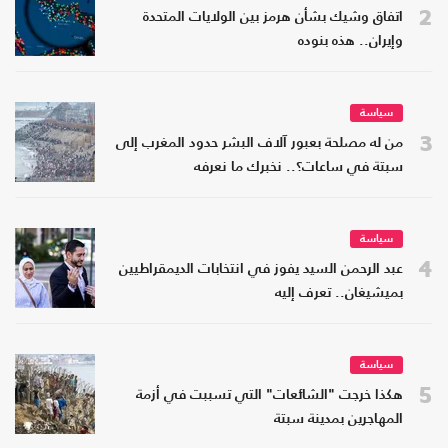
2
اتفاق وشيك بشأن هرمز بين الولايات المتحدة
وإيران.. هذه بنوده
سياسة
3
من له مصلحة بعبور آلاف البشر حدود المغرب إلى
سبتة في ساعات؟.. نخبرك ما نعرفه
سياسة
4
عبد الرحمن السيد يفوز في انتخابات الديمقراطيين
بميشيغان.. تعرف إليه
سياسة
5
هكذا خرجت "الشائعات" التي تسببت في أزمة
المهاجرين بمدينة سبتة