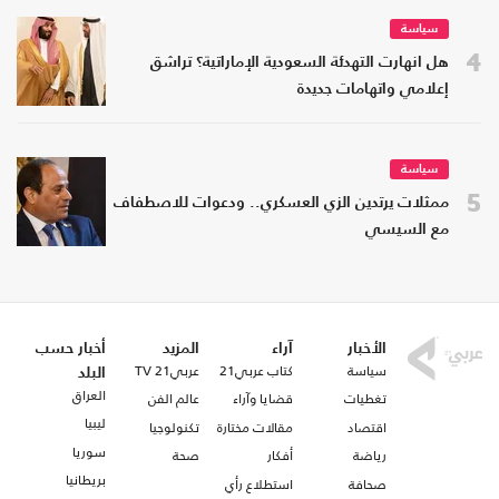
سياسة
4
هل انهارت التهدئة السعودية الإماراتية؟ تراشق
إعلامي واتهامات جديدة
سياسة
5
ممثلات يرتدين الزي العسكري.. ودعوات للاصطفاف
مع السيسي
الأخبار
آراء
المزيد
أخبار حسب
سياسة
كتاب عربي21
عربي21 TV
البلد
العراق
تغطيات
قضايا وآراء
عالم الفن
ليبيا
اقتصاد
مقالات مختارة
تكنولوجيا
سوريا
رياضة
أفكار
صحة
بريطانيا
صحافة
استطلاع رأي