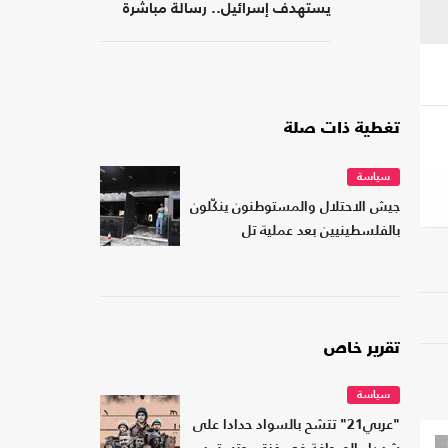
يستهدف إسرائيل.. رسالة مباشرة
إلى إيران
تغطية ذات صلة
سياسة
جيش الاحتلال والمستوطنون ينكّلون
بالفلسطينيين بعد عملية تل
تقرير خاص
سياسة
"عربي21" تتشح بالسواد حدادا على