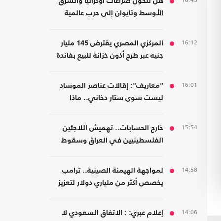
16:45
هل تتحول صراعات أوكرانيا والشرق
الأوسط وتايوان إلى حرب عالمية
واحدة؟
16:12
المركزي المصري يقترض 145 مليار
جنيه عبر طرح أذون خزانة للبيع بفائدة
مرتفعة
16:01
"معاريف": إقالات عناصر الموساد
ليست سوى ستار دخاني.. ماذا
يحدث؟
15:54
خارج الحسابات.. تهميش اللاجئين
الفلسطينيين في العراق وسقوط
المسؤولية المؤسسية
14:58
لمواجهة الهيمنة الصينية.. ترامب
يخصص أكثر من ملياري دولار لتعزيز
إنتاج المعادن الحيوية
14:06
إعلام عبري: : الاتفاق السعودي لا