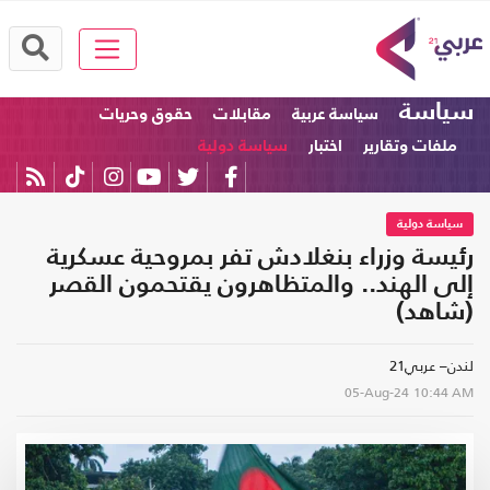
سياسة
سياسة عربية
مقابلات
حقوق وحريات
ملفات وتقارير
اختبار
سياسة دولية
سياسة دولية
رئيسة وزراء بنغلادش تفر بمروحية عسكرية
إلى الهند.. والمتظاهرون يقتحمون القصر
(شاهد)
لندن– عربي21
05-Aug-24
10:44 AM