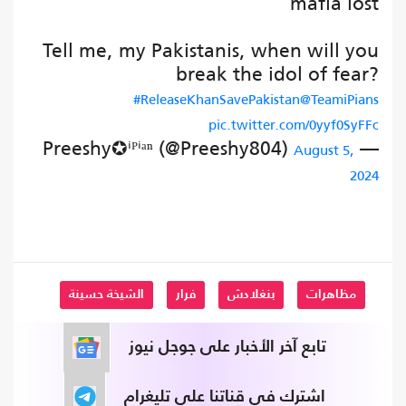
mafia lost
Tell me, my Pakistanis, when will you
break the idol of fear?
#ReleaseKhanSavePakistan
@TeamiPians
pic.twitter.com/0yyf0SyFFc
— Preeshy✪ⁱᴾⁱᵃⁿ (@Preeshy804)
August 5,
2024
مظاهرات
بنغلادش
فرار
الشيخة حسينة
تابع آخر الأخبار على جوجل نيوز
اشترك في قناتنا على تليغرام