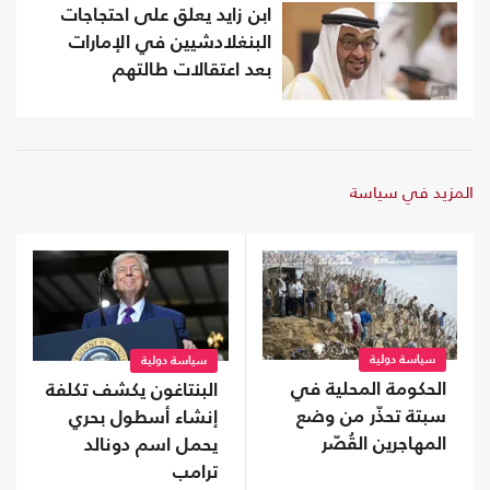
ابن زايد يعلق على احتجاجات
البنغلادشيين في الإمارات
بعد اعتقالات طالتهم
المزيد في سياسة
سياسة دولية
سياسة دولية
الحكومة المحلية في
البنتاغون يكشف تكلفة
سبتة تحذّر من وضع
إنشاء أسطول بحري
المهاجرين القُصّر
يحمل اسم دونالد
ترامب