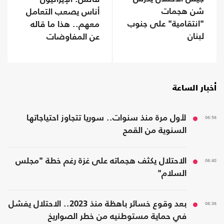
شن هجمات
أناس يصعب التعامل
"انتقامية" على جنوب
معهم.. هذا ما قاله
لبنان
عن المفاوضات
أخبار الساعة
06:56
لأول مرة منذ سنوات.. سوريا تتجاوز احتياجاتها
السنوية من القمح
06:48
الاحتلال يكثف هجماته على غزة رغم خطة "مجلس
السلام"
06:36
بعد وقوع خسائر باهظة منذ 2023.. الاحتلال يفشل
في حماية مستوطنيه من خطر الصواريخ