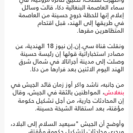
سماء العاصمة البنغالية دكا، قالت وسائل
إعلام إنها للحظة خروج حسينة من العاصمة
في طريقها إلى الهند، قبل اقتحام
المتظاهرين مقرها.
ونقلت قناة سي.إن.إن نيوز 18 الهندية، عن
مصادر استخباراتية قولها إن رئيسة حسينة
وصلت إلى مدينة أجراتالا في شمال شرق
الهند اليوم الاثنين بعد فرارها من دكا.
من جانبه، ناشد واكر أوز زمان قائد الجيش في
، المواطنين بالثقة في الجيش، وقال
بنغلادش
إن المحادثات جارية، من أجل تشكيل حكومة
مؤقتة، بعد استقالة الشيخة حسينة.
وأوضح أن الجيش "سيعيد السلام إلى البلاد،
ويجري محادثات لتشكيل حكومة مؤقتة،