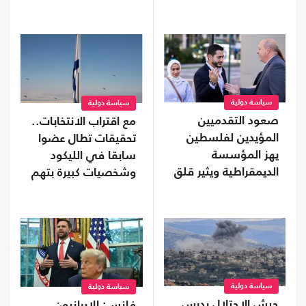
سياسة دولية
سياسة دولية
صعود التقدميين
مع اقتراب الانتخابات..
المؤيدين لفلسطين
تحقيقات تطال عضوا
يهز المؤسسة
سابقا في الليكود
الديمقراطية ويثير قلق
وشخصيات كبيرة بتهم
اللوبي الداعم للاحتلال
غسل أموال
سياسة دولية
سياسة دولية
جيش الاحتلال يدرس
فانس: الإيرانيون