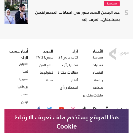
سياسة
5
عبد الرحمن السيد يفوز في انتخابات الديمقراطيين
بميشيغان.. تعرف إليه
الأخبار
آراء
المزيد
أخبار حسب
سياسة
كتاب عربي21
عربي21 TV
البلد
العراق
تغطيات
قضايا وآراء
عالم الفن
ليبيا
اقتصاد
مقالات مختارة
تكنولوجيا
سوريا
رياضة
أفكار
صحة
بريطانيا
صحافة
استطلاع رأي
مصر
ملفات وتقارير
لبنان
تابعنا على
هذا الموقع يستخدم ملف تعريف الارتباط
Cookie
من نحن