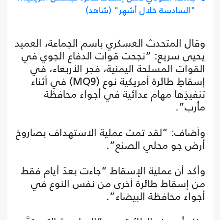
"السادسة خلال أشهر" (شاهد)
وقال المتحدث العسكري باسم الجماعة، العميد
يحيى سريع: “نجحت قوات الدفاع الجوي في
القواتِ المسلحة اليمنية، فجر الأربعاء، في
إسقاطِ طائرة أمريكية نوع (MQ9) في أثناء
تنفيذِها مهامَ عدائية في أجواء محافظة
مأرب”.
وأضاف: “لقد تمت عملية الاستهداف بصاروخ
أرض جو محلي الصنع”.
وأكد أن عملية الإسقاط “جاءت بعدَ أيام فقط
من إسقاط طائرة أخرى من نفس النوع في
أجواء محافظة البيضاء”.