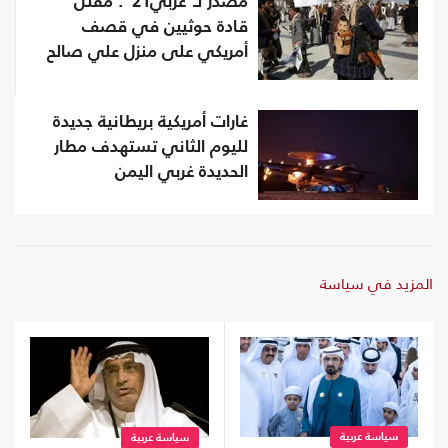
مصدر لـ"عربي21": مقتل
قادة حوثيين في قصف
أمريكي على منزل علي صالح
غارات أمريكية بريطانية جديدة
لليوم الثاني تستهدف مطار
الحديدة غربي اليمن
المزيد في سياسة
سياسة عربية
سياسة عربية