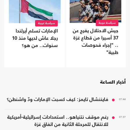
سياسة عربية
سياسة عربية
جيش الاحتلال يفرج عن
الإمارات تسلم أيرلندا
37 أسيرا من قطاع غزة
رجلا عاش لديها منذ 10
.. "إجراء فحوصات
سنوات.. من هو؟
طبية"
أخبار الساعة
07:44
فايننشال تايمز: كيف كسبت الإمارات ودّ واشنطن؟
07:37
رغم موقف نتنياهو.. استعدادات إسرائيلية-أمريكية
للانتقال للمرحلة الثانية من اتفاق غزة