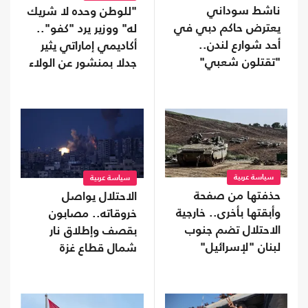
ناشط سوداني
"للوطن وحده لا شريك
يعترض حاكم دبي في
له" ووزير يرد "كفو"..
أحد شوارع لندن..
أكاديمي إماراتي يثير
"تقتلون شعبي"
جدلا بمنشور عن الولاء
(شاهد)
سياسة عربية
سياسة عربية
حذفتها من صفحة
الاحتلال يواصل
وأبقتها بأخرى.. خارجية
خروقاته.. مصابون
الاحتلال تضم جنوب
بقصف وإطلاق نار
لبنان "لإسرائيل"
شمال قطاع غزة
وجنوبه