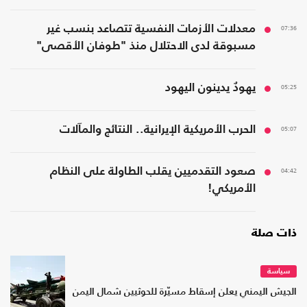
07:36
معدلات الأزمات النفسية تتصاعد بنسب غير
مسبوقة لدى الاحتلال منذ "طوفان الأقصى"
05:25
يهودٌ يدينون اليهود
05:07
الحرب الأمريكية الإيرانية.. النتائج والمآلات
04:42
صعود التقدميين يقلب الطاولة على النظام
الأمريكي!
ذات صلة
سياسة
الجيش اليمني يعلن إسقاط مسيّرة للحوثيين شمال اليمن