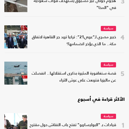
3
هجوم حوثي غير مسبوق يستهدف قوات سعودية
في "المخا"
سياسة
4
خبير مصري لـ"عربي21": تركيا تريد جر القاهرة لاتفاق
مكة.. ما الذي يؤخر انضمامها؟
سياسة
5
قصة سنغافورة المثيرة بذكرى استقلالها.. انفصلت
عن ماليزيا فتربعت على عرش الثراء
الأكثر قراءة في أسبوع
سياسة
1
قيادات بـ "البوليساريو" تفتح باب النقاش حول مقترح