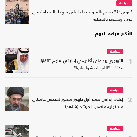
سياسة
"عربي21" تتشح بالسواد حدادا على شهداء الصحافة في
غزة.. وتستمر بالتغطية
الأكثر قراءة اليوم
سياسة
1
التويجري يرد على أكاديمي إماراتي هاجم "اتفاق
مكة".. "اللي اختشوا ماتوا"
سياسة
2
إعلام إيراني ينشر أول ظهور مصور لمجتبى خامنئي
منذ توليه منصب المرشد (شاهد)
سياسة