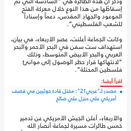
وذكر أن هذه الطائرة هي “السادسة التي تمَّ
إسقاطُها من هذا النوعِ خلال معركة الفتح
الموعود والجهادِ المقدس، دعماً وإسناداً
للشعبِ الفلسطيني”.
وكانت الجماعة أعلنت، عصر الأربعاء، في بيان،
استهداف ست سفن في البحر الأحمر والبحر
العربي والبحر الأبيض المتوسط، وذلك
“لانتهاكها قرار حظر الوصول إلى موانئ
فلسطين المحتلة”.
اقرأ أيضا:
مصدر لـ"عربي21": مقتل قادة حوثيين في قصف
أمريكي على منزل علي صالح
والأربعاء، أعلن الجيش الأمريكي عن تدمير
خمس طائرات مسيرة لجماعة أنصار الله