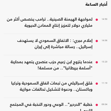
أخبار الساعة
14:58
لمواجهة الهيمنة الصينية.. ترامب يخصص أكثر من
ملياري دولار لتعزيز إنتاج المعادن الحيوية
14:06
إعلام عبري: : الاتفاق السعودي لا يستهدف
إسرائيل.. رسالة مباشرة إلى إيران
13:20
عندما يتزوج ابن زعيم حزب عنصري يتعهد بمحاربة
"أسلمة بريطانيا".. من مسلمة!
11:19
قلق إسرائيلي من تبعات اتفاق السعودية وتركيا
وباكستان.. ودعوة لتشكيل تحالفات موازية
09:04
خطبة "الدردير".. الوعي ودور النخبة في المجتمع
الليبي!