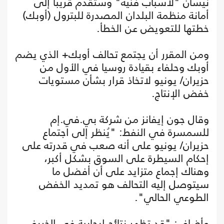
نيسان "لأسباب فنية" وستقدم قريبا إلى
أمانة منظمة البلدان المصدرة للبترول (أوبك)
خطتها للتعويض عن الخطأ.
ومن المقرر أن يجتمع تحالف أوبك+ الذي يضم
أوبك وحلفاء بقيادة روسيا في الأول من
حزيران/ يونيو لاتخاذ قرار بشأن مستويات
خفض الإنتاج.
وقال جون إيفانز من شركة بي.في.إم
للسمسرة في النفط: "يُنظر إلى اجتماع
حزيران/ يونيو على أنه صعب في قدرته على
إحكام السيطرة على السوق بشكل أكبر،
وهناك إجماع متزايد على أن أفضل ما
سيتوصل إليه التحالف هو تمديد الخفض
الطوعي الحالي".
وأضاف: "قد تظهر نتائج إيجابية في الخريف،