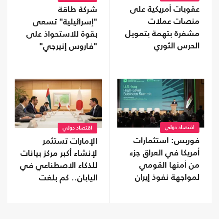
عقوبات أمريكية على
شركة طاقة
منصات عملات
"إسرائيلية" تسعى
مشفرة بتهمة بتمويل
بقوة للاستحواذ على
الحرس الثوري
"فاروس إنيرجي"
المالكة لأصول بمصر
اقتصاد دولي
اقتصاد دولي
فوربس: استثمارات
الإمارات تستثمر
أمريكا في العراق جزء
لإنشاء أكبر مركز بيانات
من أمنها القومي
للذكاء الاصطناعي في
لمواجهة نفوذ إيران
اليابان.. كم بلغت
تكلفته؟