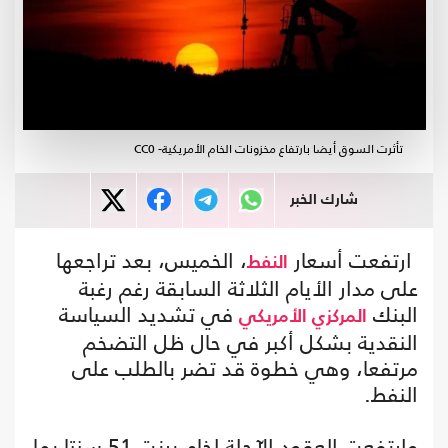
تأثرت السوق أيضا بارتفاع مخزونات الخام الأمريكية- CC0
شارك الخبر
ارتفعت أسعار
، الخميس، بعد تراجعها
النفط
على مدار الأيام الثلاثة السابقة رغم رغبة
البنك
في تشديد السياسة
المركزي الأمريكي
النقدية بشكل أكبر في حال ظل التضخم
مرتفعا، وهي خطوة قد تضر بالطلب على
النفط.
وارتفعت العقود الآجلة لخام برنت 51 سنتا بما