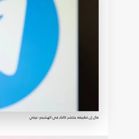
قال إن تطبيقه ينتشر كالنار في الهشيم- جيتي