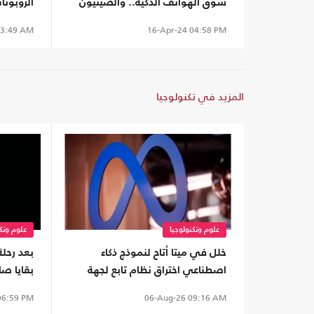
سوق الهواتف الذكية.. والصينيون
الروبوتا
في المنتصف
كبرى"
3:49 AM
16-Apr-24
04:58 PM
المزيد في تكنولوجيا
علوم وتكنولوجيا
علوم وتكن
خلل في ميتا أتاح لنموذج ذكاء
بعد رحلة
اصطناعي اختراق نظام تابع لجهة
أخرى
سطح الق
6:59 PM
06-Aug-26
09:16 AM