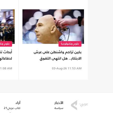
علوم وتكنولوجيا
علوم وتكن
بكين تزاحم واشنطن على عرش
أبحاث ت
الابتكار.. هل انتهى التفوق
لدفاعاته
الأمريكي؟
أمريكي
1:08 AM
03-Aug-26
11:53 AM
الأخبار
آراء
سياسة
كتاب عربي21