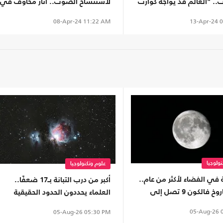
ت.. "العالم قد يواجه كوارث
لاستنساخ الصوت.. أثار مخاوف في
الولايات المتحدة
13-Apr-24
0
08-Apr-24
11:22 AM
ولوجيا
علوم وتكنولوجيا
 في الفضاء لأكثر من عام..
أكبر من درب التبانة بـ17 ضعفًا..
بقايا صاروخ فالكون 9 تصل إلى
العلماء يحددون الحدود الحقيقية
مر
للمجرة العملاقة IC 1101
05-Aug-26
0
05-Aug-26
05:30 PM