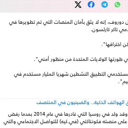
 دوروف، إنه لا يثق بأمان المنصات التي تم تطويرها في
مي تاكر كارلسون.
ن اختراقها".
ي طورتها الولايات المتحدة من منظور أمني".
دد مستخدمي التطبيق النشطين شهريا المليار مستخدم في
يم".
لهواتف الذكية.. والصينيون في المنتصف
وأسس دوروف شركة تليغرام، ومقرها دبي. وقد ولد في روسيا التي غادرها في عام 2014 بعدما رفض
 على منصته فكونتاكتي (في.كيه) للتواصل الاجتماعي والتي