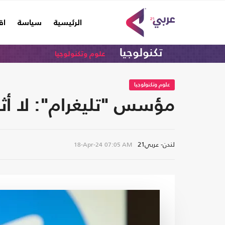
(current)
الرئيسية
سياسة
اق
تكنولوجيا
علوم وتكنولوجيا
علوم وتكنولوجيا
مؤسس "تليغرام": لا أثق
لندن- عربي21
18-Apr-24
07:05 AM