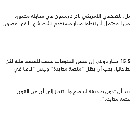
مل، للصحفي الأمريكي تاكر كارلسون في مقابلة مصورة
ن المحتمل أن نتجاوز مليار مستخدم نشط شهريا في غضون
وقال دوروف، الذي تقدر فوربس ثروته بنحو 15.5 مليار دولار، إن بعض الحكومات سعت للضغط عليه لكن
ليون مستخدم نشط حاليا، يجب أن يظل "منصة محايدة" وليس "لاعبا في
 تريد أن تكون صديقة للجميع ولا تنحاز إلى أي من القوى
نصة محايدة".