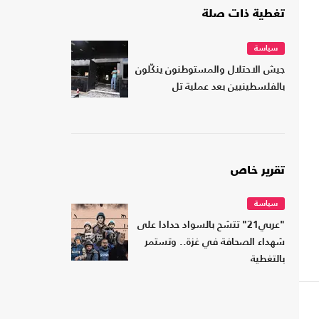
تغطية ذات صلة
سياسة
جيش الاحتلال والمستوطنون ينكّلون
بالفلسطينيين بعد عملية تل
تقرير خاص
سياسة
"عربي21" تتشح بالسواد حدادا على
شهداء الصحافة في غزة.. وتستمر
بالتغطية