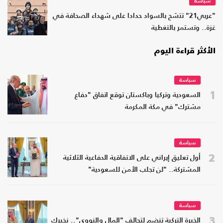
سياسة
"عربي21" تتشح بالسواد حدادا على شهداء الصحافة في
غزة.. وتستمر بالتغطية
الأكثر قراءة اليوم
سياسة
1
السعودية وتركيا وباكستان توقع اتفاق "دفاع
مشترك" في مكة المكرمة
سياسة
2
أول تعليق إيراني على الاتفاقية الدفاعية الثلاثية
المشتركة.. "لن تجلب الأمن للسعودية"
سياسة
3
الخبرة التركية تنضم لتحالف "المال والنووي".. نخبرك