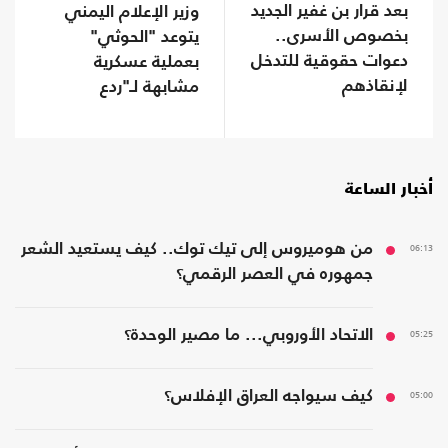
بعد قرار بن غفير الجديد
وزير الإعلام اليمني
بخصوص الأسرى..
يتوعد "الحوثي"
دعوات حقوقية للتدخل
بعملية عسكرية
لإنقاذهم
مشابهة لـ"ردع
العدوان" ضد الأسد
أخبار الساعة
06:13
من هوميروس إلى تيك توك.. كيف يستعيد الشعر
جمهوره في العصر الرقمي؟
05:25
الاتحاد الأوروبي... ما مصير الوحدة؟
05:00
كيف سيواجه العراق الإفلاس؟