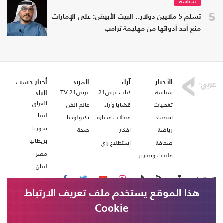
سياسة
5
تسلم 5 ملايين دولار.. البيت الأبيض: على الإمارات
منع أحد أدواتها من مهاجمة ترامب
الأخبار
آراء
المزيد
أخبار حسب
سياسة
كتاب عربي21
عربي21 TV
البلد
العراق
تغطيات
قضايا وآراء
عالم الفن
ليبيا
اقتصاد
مقالات مختارة
تكنولوجيا
سوريا
رياضة
أفكار
صحة
بريطانيا
صحافة
استطلاع رأي
مصر
ملفات وتقارير
لبنان
تابعنا على
هذا الموقع يستخدم ملف تعريف الارتباط
Cookie
من نحن