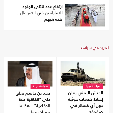
ارتفاع عدد قتلى الجنود
الإماراتيين في الصومال..
هذه رتبهم
المزيد في سياسة
سياسة عربية
سياسة عربية
الجيش اليمني يعلن
حمد بن جاسم يعلق
إحباط هجمات حوثية
على "اتفاقية مكة
دون أي خسائر في
الدفاعية".. هذا ما
صفوفه
يتمناه منها