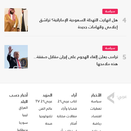
سياسة
4
هل انهارت التهدئة السعودية الإماراتية؟ تراشق
إعلامي واتهامات جديدة
سياسة
5
ترامب يعلن إلغاء الهجوم على إيران مقابل صفقة..
هذه ملامحها
الأخبار
آراء
المزيد
أخبار حسب
سياسة
كتاب عربي21
عربي21 TV
البلد
العراق
تغطيات
قضايا وآراء
عالم الفن
ليبيا
اقتصاد
مقالات مختارة
تكنولوجيا
سوريا
رياضة
أفكار
صحة
بريطانيا
صحافة
استطلاع رأي