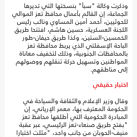
وذكرت وكالة "سبأ" بنسختها التي تديرها
الجماعة، إن القائم بأعمال محافظ تعز الموالي
للحوثيين، أحمد أمين المساوي ونائب رئيس
اللجنة العسكرية، حسين هاشم، افتتحا طريق
الخمسين-الستين، وكذا طريق حيفان-طور
الباحة الإسفلتي الذي يربط محافظة تعز
بالمحافظات الجنوبية، وذلك لتخفيف معاناة
المواطنين وتسهيل حركة تنقلهم ووصولهم
إلى مناطقهم.
اختبار حقيقي
وقال وزير الإعلام والثقافة والسياحة في
الحكومة المعترف بها، معمر الإرياني، إن
المبادرة الحكومية التي أطلقها محافظ تعز
"بفتح طريق صنعاء-تعز الرئيسي، عبر عقبة
منيف-الحوبان من جانب واحد، "مثلت اختبارا