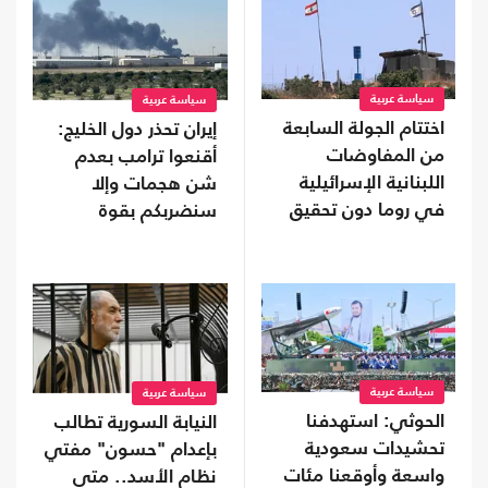
سياسة عربية
سياسة عربية
اختتام الجولة السابعة
إيران تحذر دول الخليج:
من المفاوضات
أقنعوا ترامب بعدم
اللبنانية الإسرائيلية
شن هجمات وإلا
في روما دون تحقيق
سنضربكم بقوة
تقدم
سياسة عربية
سياسة عربية
الحوثي: استهدفنا
النيابة السورية تطالب
تحشيدات سعودية
بإعدام "حسون" مفتي
واسعة وأوقعنا مئات
نظام الأسد.. متى