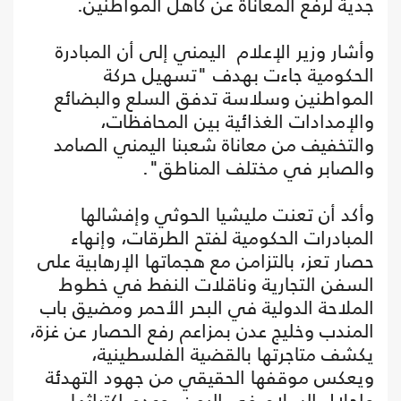
جدية لرفع المعاناة عن كاهل المواطنين.
وأشار وزير الإعلام اليمني إلى أن المبادرة
الحكومية جاءت بهدف "تسهيل حركة
المواطنين وسلاسة تدفق السلع والبضائع
والإمدادات الغذائية بين المحافظات،
والتخفيف من معاناة شعبنا اليمني الصامد
والصابر في مختلف المناطق".
وأكد أن تعنت مليشيا الحوثي وإفشالها
المبادرات الحكومية لفتح الطرقات، وإنهاء
حصار تعز، بالتزامن مع هجماتها الإرهابية على
السفن التجارية وناقلات النفط في خطوط
الملاحة الدولية في البحر الأحمر ومضيق باب
المندب وخليج عدن بمزاعم رفع الحصار عن غزة،
يكشف متاجرتها بالقضية الفلسطينية،
ويعكس موقفها الحقيقي من جهود التهدئة
وإحلال السلام في اليمن، وعدم اكتراثها