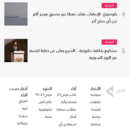
اقتصاد
4
بلومبيرغ: الإمارات نقلت نفطا عبر مضيق هرمز أكثر
من أي منتج آخر
اقتصاد
5
مشاريع بتكلفة مليونية.. الشرع يعلن عن خطط لتنمية
دير الزور السورية
الأخبار
آراء
المزيد
أخبار حسب
سياسة
كتاب عربي21
عربي21 TV
البلد
العراق
تغطيات
قضايا وآراء
عالم الفن
ليبيا
اقتصاد
مقالات مختارة
تكنولوجيا
سوريا
رياضة
أفكار
صحة
بريطانيا
صحافة
استطلاع رأي