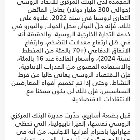
المجمّدة لدى البنك المركزي للاتحاد الروسي
(حوالي 300 مليار دولار) يعادل الفائض
التجاري لروسيا في سنة 2022. علاوة على
ذلك، فإنه حلّ اليوان محل الدولار واليورو في
خدمة التجارة الخارجية الروسية. والحقيقة أنه
في ظل ارتفاع معدلات التضخم، وارتفاع
الإنفاق الدفاعي (+70 بالمئة من المخطط
لسنة 2024)، وأسعار الفائدة عند 16 بالمئة،
والاستفادة القصوى من القدرات الإنتاجية،
فإن الاقتصاد الروسي يعاني حاليا من فرط
النشاط. وحتى إذا تم تكميم أفواه المعارضين
السياسيين، فإن ذلك لن يكون ممكنا مع
الانتقادات الاقتصادية.
قبل بضعة أسابيع، حذّرت مديرة البنك المركزي
الروسي نفسها، إلفيرا نابيولينا، التي تحظى
مهاراتها باحترام أقرانها الأجانب، من أنه في
هذا الوضع "يمكن أن نصل إلى مستويات