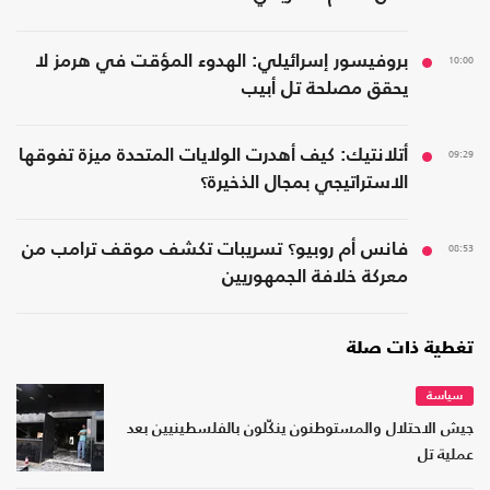
10:00
بروفيسور إسرائيلي: الهدوء المؤقت في هرمز لا
يحقق مصلحة تل أبيب
09:29
أتلانتيك: كيف أهدرت الولايات المتحدة ميزة تفوقها
الاستراتيجي بمجال الذخيرة؟
08:53
فانس أم روبيو؟ تسريبات تكشف موقف ترامب من
معركة خلافة الجمهوريين
تغطية ذات صلة
سياسة
جيش الاحتلال والمستوطنون ينكّلون بالفلسطينيين بعد
عملية تل