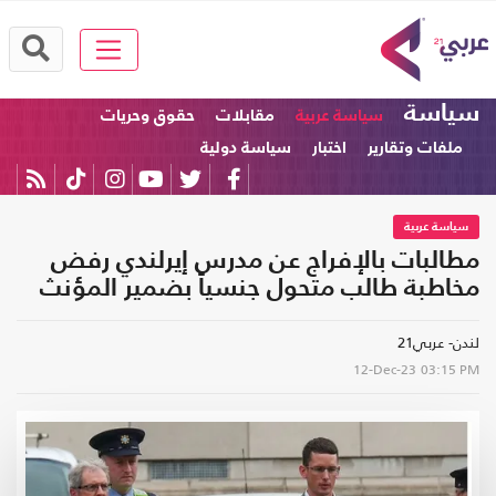
سياسة
سياسة عربية
مقابلات
حقوق وحريات
ملفات وتقارير
اختبار
سياسة دولية
سياسة عربية
مطالبات بالإفراج عن مدرس إيرلندي رفض
مخاطبة طالب متحول جنسياً بضمير المؤنث
لندن- عربي21
12-Dec-23
03:15 PM