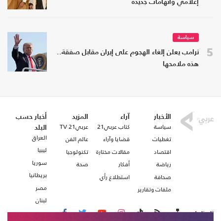
إعلامي واتهامات جديدة
سياسة
5
ترامب يعلن إلغاء الهجوم على إيران مقابل صفقة..
هذه ملامحها
الأخبار
آراء
المزيد
أخبار حسب
سياسة
كتاب عربي21
عربي21 TV
البلد
العراق
تغطيات
قضايا وآراء
عالم الفن
ليبيا
اقتصاد
مقالات مختارة
تكنولوجيا
سوريا
رياضة
أفكار
صحة
بريطانيا
صحافة
استطلاع رأي
مصر
ملفات وتقارير
لبنان
تابعنا على