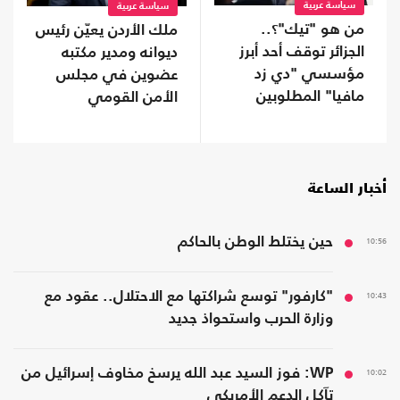
سياسة عربية
سياسة عربية
من هو "تيك"؟..
ملك الأردن يعيّن رئيس
الجزائر توقف أحد أبرز
ديوانه ومدير مكتبه
مؤسسي "دي زد
عضوين في مجلس
مافيا" المطلوبين
الأمن القومي
لفرنسا
أخبار الساعة
10:56
حين يختلط الوطن بالحاكم
10:43
"كارفور" توسع شراكتها مع الاحتلال.. عقود مع
وزارة الحرب واستحواذ جديد
10:02
WP: فوز السيد عبد الله يرسخ مخاوف إسرائيل من
تآكل الدعم الأمريكي