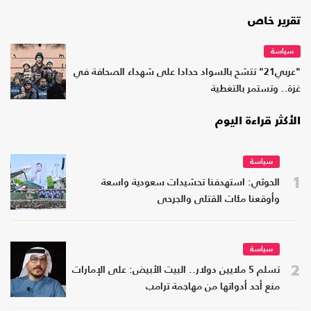
تقرير خاص
سياسة
"عربي21" تتشح بالسواد حدادا على شهداء الصحافة في
غزة.. وتستمر بالتغطية
الأكثر قراءة اليوم
سياسة
1
الحوثي: استهدفنا تحشيدات سعودية واسعة
وأوقعنا مئات القتلى والجرحى
سياسة
2
تسلم 5 ملايين دولار.. البيت الأبيض: على الإمارات
منع أحد أدواتها من مهاجمة ترامب