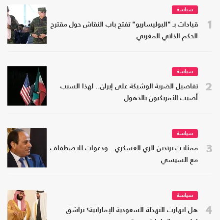
سياسة
1
قيادات بـ "البوليساريو" تفتح باب النقاش حول مقترح
الحكم الذاتي المغربي
سياسة
2
تفاصيل الضربة الوشيكة على إيران.. لهذا السبب
أصيب الأمريكيون بالذهول
سياسة
3
ممثلات يرتدين الزي العسكري.. ودعوات للاصطفاف
مع السيسي
سياسة
4
هل انهارت التهدئة السعودية الإماراتية؟ تراشق