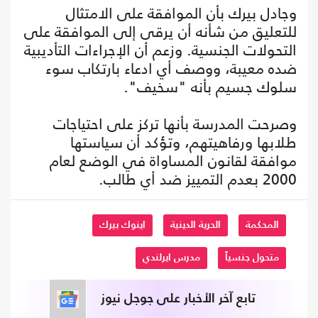
وجادل بيرك بأن الموافقة على الامتثال
للتعليق من شأنه أن يرقى إلى الموافقة على
التحولات الجنسية. وزعم أن الإجراءات التأديبية
ضده معيبة، ووصف أي ادعاء بارتكاب سوء
سلوك جسيم بأنه "سخيف".
وصرحت المدرسة بأنها تركز على احتياجات
طلابها ورفاهيتهم، وتؤكد أن سياستها
موافقة لقانون المساواة في الوضع لعام
2000 بعدم التمييز ضد أي طالب.
المحكمة
الحرية الدينية
اينوك بيرك
متحول جنسياً
مدرس ايرلندي
تابع آخر الأخبار على جوجل نيوز