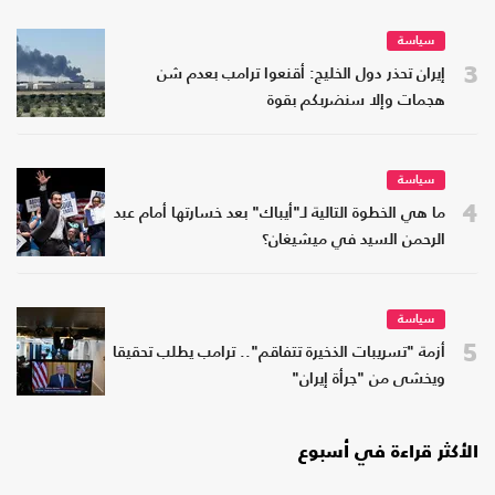
سياسة
3
إيران تحذر دول الخليج: أقنعوا ترامب بعدم شن
هجمات وإلا سنضربكم بقوة
سياسة
4
ما هي الخطوة التالية لـ"أيباك" بعد خسارتها أمام عبد
الرحمن السيد في ميشيغان؟
سياسة
5
أزمة "تسريبات الذخيرة تتفاقم".. ترامب يطلب تحقيقا
ويخشى من "جرأة إيران"
الأكثر قراءة في أسبوع