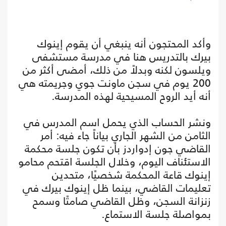
وأكد المحتجون أنه ينبغي أن يقوم إينوك
بيرك بالتدريس هنا في مدرسة مستشفى
ويلسون لكنه وبدلاً من ذلك، أمضى أكثر من
200 يوم في سجن ماونت جوي وجريمته هي
أنه أيد الروح المسيحية لهذه المدرسة.
ونشر الحساب الذي يحمل اسم المدرس في
الثامن من الشهر الجاري بياناً جاء فيه: أمر
القاضي جون إدواردز بأن تكون جلسة محكمة
الاستئناف اليوم، وخلال الجلسة اقتحم محامو
إينوك قاعة المحكمة شخصيًا، متحدين
تعليمات القاضي، بينما ظل إينوك بيرك في
زنزانة السجن، وظل القاضي صامتًا وسمح
بمواصلة جلسة الاستماع.