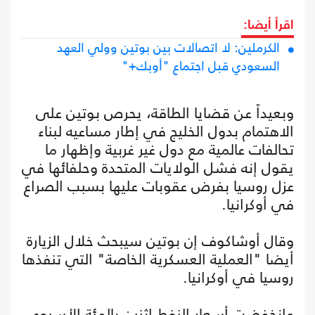
اقرأ أيضا:
الكرملين: لا اتصالات بين بوتين وولي العهد
السعودي قبل اجتماع "أوبك+"
وبعيداً عن قضايا الطاقة، يحرص بوتين على
الاهتمام بدول الخليج في إطار مساعيه لبناء
تحالفات عالمية مع دول غير غربية وإظهار ما
يقول إنه فشل الولايات المتحدة وحلفائها في
عزل روسيا بفرض عقوبات عليها بسبب الصراع
في أوكرانيا.
وقال أوشاكوف إن بوتين سيبحث خلال الزيارة
أيضا "العملية العسكرية الخاصة" التي تنفذها
روسيا في أوكرانيا.
‌وانخفضت أسعار النفط اثنين بالمئة الأسبوع