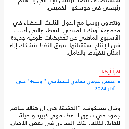
سيستضيف أيضاً الرئيس الإيراني إبراهيم
رئيسي في موسكو الخميس.
وتتعاون روسيا مع الدول الثلاث الأعضاء في
مجموعة أوبك+ لمنتجي النفط، والتي أعلنت
الأسبوع الماضي عن تخفيضات طوعية جديدة
في الإنتاج استقبلتها سوق النفط بتشكك إزاء
إمكان تنفيذها بالكامل.
اقرأ أيضا:
خفض طوعي جماعي للنفط في "أوبك+" حتى
آذار 2024
وقال بيسكوف: "الحقيقة هي أن هناك عناصر
جمود في سوق النفط، فهي كبيرة وثقيلة
للغاية. لذلك، يتأخر السريان في بعض الأحيان.