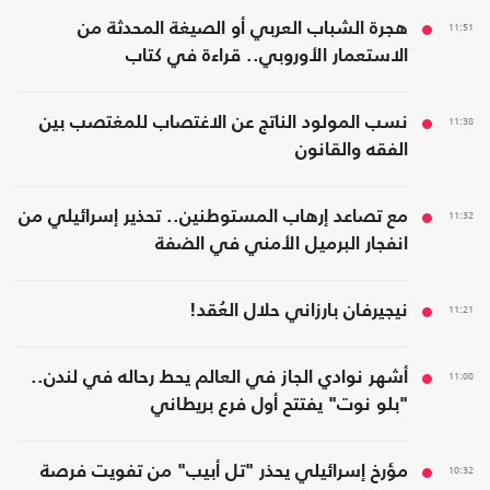
11:51
هجرة الشباب العربي أو الصيغة المحدثة من
الاستعمار الأوروبي.. قراءة في كتاب
11:38
نسب المولود الناتج عن الاغتصاب للمغتصب بين
الفقه والقانون
11:32
مع تصاعد إرهاب المستوطنين.. تحذير إسرائيلي من
انفجار البرميل الأمني في الضفة
11:21
نيجيرفان بارزاني حلال العُقد!
11:08
أشهر نوادي الجاز في العالم يحط رحاله في لندن..
"بلو نوت" يفتتح أول فرع بريطاني
10:32
مؤرخ إسرائيلي يحذر "تل أبيب" من تفويت فرصة