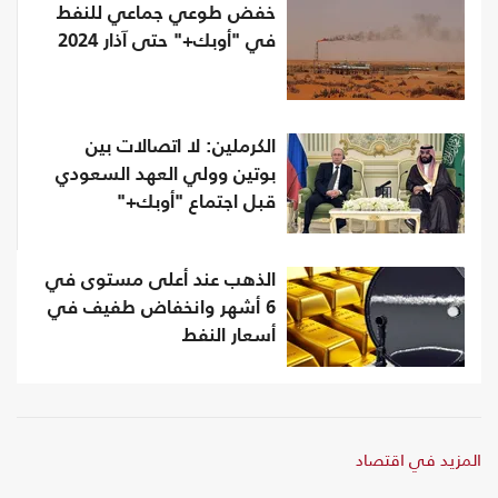
خفض طوعي جماعي للنفط
في "أوبك+" حتى آذار 2024
الكرملين: لا اتصالات بين
بوتين وولي العهد السعودي
قبل اجتماع "أوبك+"
الذهب عند أعلى مستوى في
6 أشهر وانخفاض طفيف في
أسعار النفط
المزيد في اقتصاد