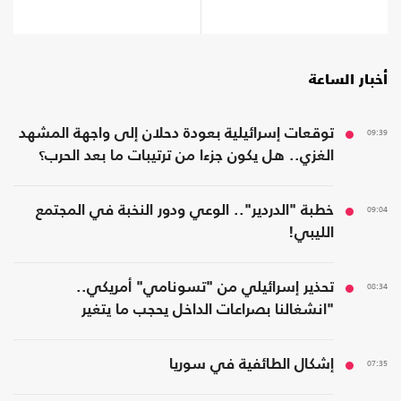
صحة؟
أخبار الساعة
09:39
توقعات إسرائيلية بعودة دحلان إلى واجهة المشهد
الغزي.. هل يكون جزءا من ترتيبات ما بعد الحرب؟
09:04
خطبة "الدردير".. الوعي ودور النخبة في المجتمع
الليبي!
08:34
تحذير إسرائيلي من "تسونامي" أمريكي..
"انشغالنا بصراعات الداخل يحجب ما يتغير
بواشنطن"
07:35
إشكال الطائفية في سوريا