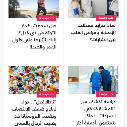
طب وصحة
طب وصحة
لماذا تتزايد معدلات
هل سمعت بغدة
الإصابة بأمراض القلب
التوتة من ذي قبل؟..
بين الشابات؟
إليك تأثيرها على طول
العمر والصحة
طب وصحة
طب وصحة
دراسة تكشف سر
"تادالافيل".. دواء
"المشاة فائقي
لعلاج ضعف الانتصاب
السرعة".. لماذا
وتضخم البروستاتا قد
يتمتعون بأدمغة أكثر
يصيب الرجال بالعمى