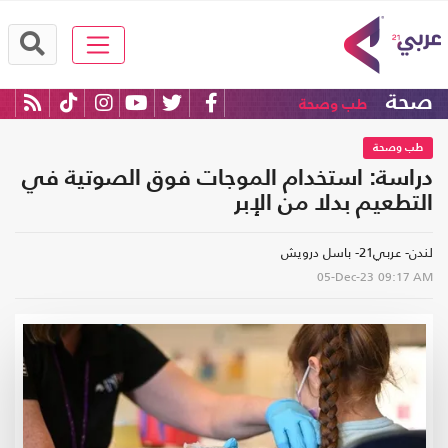
صحة
طب وصحة
طب وصحة
دراسة: استخدام الموجات فوق الصوتية في
التطعيم بدلا من الإبر
لندن- عربي21- باسل درويش
05-Dec-23
09:17 AM