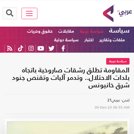
سياسة
سياسة عربية
مقابلات
حقوق وحريات
ملفات وتقارير
اختبار
سياسة دولية
سياسة عربية
المقاومة تطلق رشقات صاروخية باتجاه
بلدات الاحتلال.. وتدمر آليات وتقنص جنود
شرق خانيونس
لندن- عربي21
05-Dec-23
06:55 AM