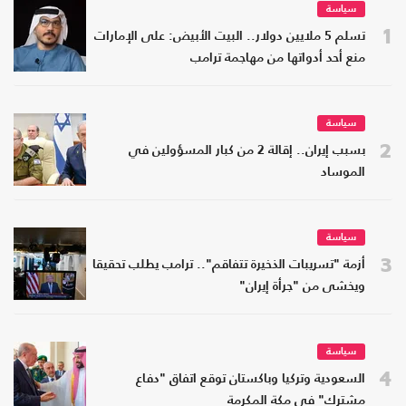
سياسة
1
تسلم 5 ملايين دولار.. البيت الأبيض: على الإمارات
منع أحد أدواتها من مهاجمة ترامب
سياسة
2
بسبب إيران.. إقالة 2 من كبار المسؤولين في
الموساد
سياسة
3
أزمة "تسريبات الذخيرة تتفاقم".. ترامب يطلب تحقيقا
ويخشى من "جرأة إيران"
سياسة
4
السعودية وتركيا وباكستان توقع اتفاق "دفاع
مشترك" في مكة المكرمة