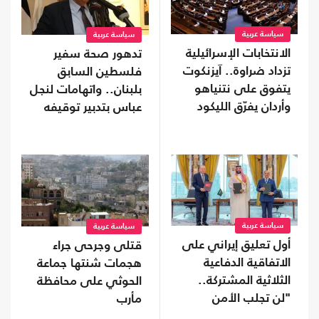
سياسة عربية
سياسة عربية
الانتخابات الإسرائيلية
تدهور صحة سفير
تزداد ضراوة.. آيزنكوت
فلسطين السابق
يتفوق على نتنياهو
بلبنان.. واتهامات لنجل
وأردان يفرّق الليكود
عباس بتدبير توقيفه
سياسة عربية
سياسة عربية
أول تعليق إيراني على
قتلى وجرحى جراء
الاتفاقية الدفاعية
هجمات شنتها جماعة
الثلاثية المشتركة..
الحوثي على محافظة
"لن تجلب الأمن
مأرب
للسعودية"