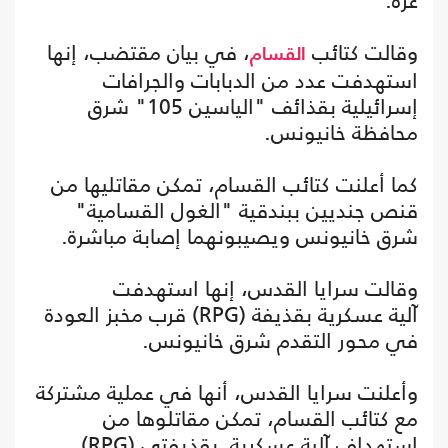
غزة.
وقالت كتائب
، في بيان مقتضب، إنها
القسام
استهدفت عدد من الدبابات والجرافات
إسرائيلية بقذائف "الياسين 105" شرق
محافظة خانيونس.
كما أعلنت كتائب القسام، تمكن مقاتليها من
قنص جنديين ببندقية "الغول القسامية"
شرق خانيونس ويصيبونهما إصابة مباشرة.
وقالت سرايا القدس، إنها استهدفت
آلية عسكرية بقذيفة (RPG) قرب مخبز العودة
في محور التقدم شرق خانيونس.
وأعلنت سرايا القدس، أنها في عملية مشتركة
مع كتائب القسام، تمكن مقاتلوها من
استهداف آلية عسكرية بقذيفتي (RPG)