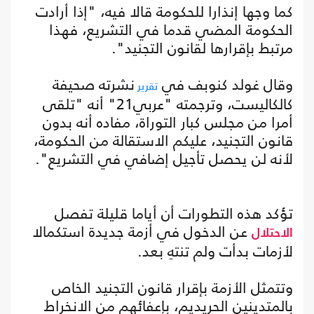
كما وجها إنذارا للحكومة قالا فيه، "إذا أرادت
الحكومة المضي قدما في التشريع، فهذا
مرتبط بإقرارها لقانون التجنيد".
وقال غولد كنوبف في
نشرته صحيفة
تقرير
كالكاليست، وترجمته "عربي21" أنه "تلقى
أمرا من مجلس كبار التوراة، مفاده أنه بدون
قانون التجنيد، عليكم الاستقالة من الحكومة،
لأنه لن يحصل تأجيل إضافي في التشريع".
تؤكد هذه التطورات أن أياما قليلة تفصل
عن الدخول في أزمة جديدة استكمالا
الاحتلال
لأزمات بدأت ولم تنتهِ بعد.
وتتمثل الأزمة بإقرار قانون التجنيد الخاص
بالمتدينين الحريديم، بإعفائهم من الانخراط