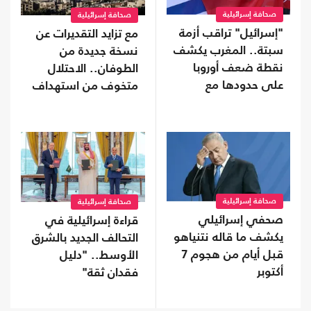
صحافة إسرائيلية
صحافة إسرائيلية
"إسرائيل" تراقب أزمة
مع تزايد التقديرات عن
سبتة.. المغرب يكشف
نسخة جديدة من
نقطة ضعف أوروبا
الطوفان.. الاحتلال
على حدودها مع
متخوف من استهداف
أفريقيا
إيلات
صحافة إسرائيلية
صحافة إسرائيلية
صحفي إسرائيلي
قراءة إسرائيلية في
يكشف ما قاله نتنياهو
التحالف الجديد بالشرق
قبل أيام من هجوم 7
الأوسط.. "دليل
أكتوبر
فقدان ثقة"