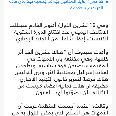
هآرتس: رعاية المدانين بجرائم جنسية نهج لدى قادة
الحريديم بالحكومة
وفي 16 تشرين الأول/ أكتوبر القادم سيطلب
الائتلاف اليميني عند افتتاح الدورة الشتوية
للكنيست، إعفاء شاملا من التجنيد الإجباري.
وأكدت سيدوف أن "هناك عشرين ألف أمّ
خلفها، وهي مقتنعة بأن الأمهات في
المقدمة سيصبحن قوة سياسية، ويطمحن
لقيادة إسرائيل بعقلانية أكثر، ونرى أنه ليس
هناك فرصة لتمرير قانون التجنيد الإجباري،
مضيفة أن هناك ثمانية أعضاء كنيست من
الائتلاف لن يصوّتوا لهذا القانون.
وقالت، "عندما أسست المنظمة عرفت أن
الأمهات هن السلّم الذي يمكن النزول به من