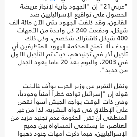
"عربي21" إن "الجهود جارية لإنجاز عريضة
الحصول على تواقيع الإسرائيليين ضد
القانون، وقد كلفت الجهود حتى الآن مائة ألف
شيكل، ودفعت 240 كل واحدة من الأمهات
400 شيكل كاشتراك شخصي، وكل ذلك
بهدف ألا تمنح المحكمة اليهود المتطرفين أي
تأجيل آخر في تجنيدهم، حيث تم التأجيل الأول
في 2003، واليوم بعد 20 عاما يعود الجدل
من جديد".
ونقل التقرير عن وزير الحرب يوآف غالانت
قوله إن "إسرائيل تواجه خطراً أمنياً وجودياً،
وفي ذات الوقت يواجه الجيش أسوأ نقص
على الإطلاق في قواه البشرية، لذا من غير
المنطقي أن تقرر الحكومة عدم تجنيد مزيد من
العناصر، ما يستدعي المساواة بين جميع
الإسرائيليين، فيما ذكرت أمهات جنود ذهبوا