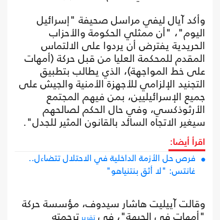
وأكد آيال ليفي مراسل صحيفة "إسرائيل
اليوم"، "أن ممثلي الحكومة والأحزاب
الحريدية يفترض أن يردوا على الالتماس
المقدم للمحكمة العليا من قبل حركة (أمهات
على خط المواجهة)، الذي يطالب بتطبيق
التجنيد الإلزامي للأجهزة الأمنية والجيش على
جميع الإسرائيليين، بمن فيهم المجتمع
الأرثوذكسي، وفي حال الحكم لصالحهم
سيغير الاتجاه السائد بالقانون المثير للجدل".
اقرأ أيضا:
فرص حل الأزمة الداخلية في الاحتلال تتضاءل..
غانتس: "لا أثق بنتنياهو"
وقالت آييليت هاشار سيدوف، مؤسسة حركة
"أمهات في الجبهة"، في
ترجمته
تقرير