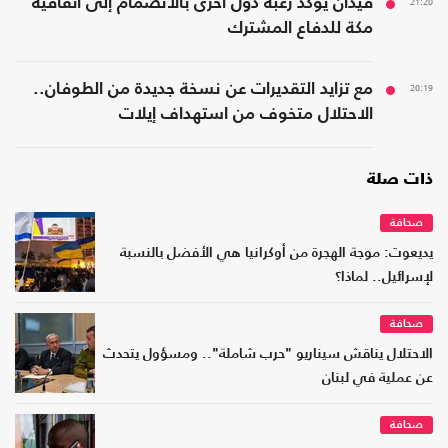
21:20
فيدان يؤكد رغبة دول أخرى بالانضمام إلى اتفاقية
مكة للدفاع المشترك
20:19
مع تزايد التقديرات عن نسخة جديدة من الطوفان..
الاحتلال متخوف من استهداف إيلات
ذات صلة
صحافة
يديعوت: موجة الهجرة من أوكرانيا هي الأفضل بالنسبة
لإسرائيل.. لماذا؟
صحافة
الاحتلال يناقش سيناريو "حرب شاملة".. ومسؤول يتحدث
عن عملية في لبنان
صحافة