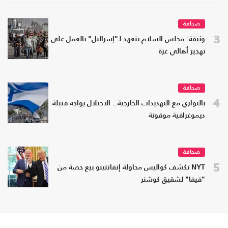
صحافة
3
وثيقة: مجلس السلام يتعهد لـ"إسرائيل" بالعمل على
تهجير أهالي غزة
صحافة
4
بالتوازي مع التهديدات الخارجية.. الاحتلال يواجه قنبلة
ديموغرافية موقوتة
صحافة
5
NYT تكشف كواليس محاولة إنفانتينو بيع حصة من
"فيفا" لشقيق كوشنر