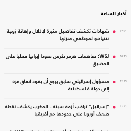
أخبار الساعة
07:51
شهادات تكشف تفاصيل مثيرة لإذلال وإهانة زوجة
نتنياهو لموظفي منزلها
00:13
WSJ: تفاهمات هرمز تكرس نفوذا إيرانيا فعليا على
المضيق
22:45
مسؤول إسرائيلي سابق يرجح أن يقود اتفاق غزة
إلى دولة فلسطينية
21:22
"إسرائيل" تراقب أزمة سبتة.. المغرب يكشف نقطة
ضعف أوروبا على حدودها مع أفريقيا