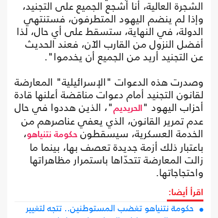
الشجرة العالية، أنا أشجع الجميع على التجنيد،
وإذا لم ينضم اليهود المتطرفون، فستنتهي
الدولة، في النهاية، ستسقط على أي حال، لذا
أفضل النزول من القارب الآن، فعند الحديث
عن التجنيد أريد من الجميع أن يخدموا".
وصدرت هذه الدعوات "الإسرائيلية" المعارضة
لقانون التجنيد أمام دعوات مناقضة أعلنها قادة
أحزاب اليهود "
"، الذين هددوا في حال
الحريديم
عدم تمرير القانون، الذي يعفي عناصرهم من
الخدمة العسكرية، سيسقطون
،
حكومة نتنياهو
باعتبار ذلك أزمة جديدة تعصف بها، بينما ما
زالت المعارضة تتحدّاها باستمرار مظاهراتها
واحتجاجاتها.
اقرأ أيضا:
حكومة نتنياهو تغضب المستوطنين.. تتجه لتغيير