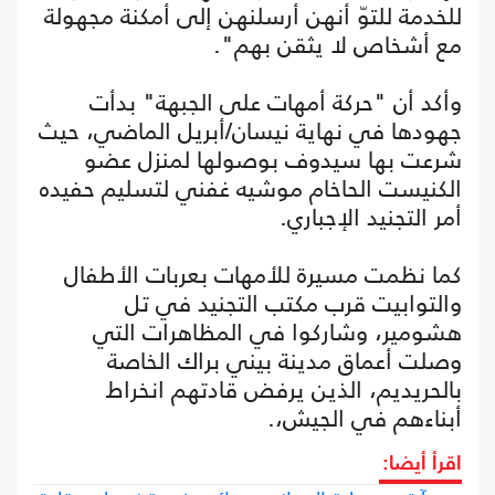
للخدمة للتوّ أنهن أرسلنهن إلى أمكنة مجهولة
مع أشخاص لا يثقن بهم".
وأكد أن "حركة أمهات على الجبهة" بدأت
جهودها في نهاية نيسان/أبريل الماضي، حيث
شرعت بها سيدوف بوصولها لمنزل عضو
الكنيست الحاخام موشيه غفني لتسليم حفيده
أمر التجنيد الإجباري.
كما نظمت مسيرة للأمهات بعربات الأطفال
والتوابيت قرب مكتب التجنيد في تل
هشومير، وشاركوا في المظاهرات التي
وصلت أعماق مدينة بيني براك الخاصة
بالحريديم، الذين يرفض قادتهم انخراط
أبناءهم في الجيش،.
اقرأ أيضا: