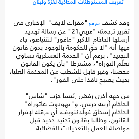
تعريف المستوطنات المحاذية لغزة ولبنان
وقد كشف
"مفزاك لايف" الإخباري في
موقع
تقرير ترجمته "عربي21" عن رسالة تهديد
أرسلها الحاخام الأكبر "ماغور" لنتنياهو، جاء
فيها أنه "لا حق للحكومة بالوجود بدون قانون
التجنيد"، بزعم أن "الخدمة العسكرية تساوي
تعلّم التوراة"، مشترطا "بأن يكون القانون
محصنا، وغير قابل للشطب من المحكمة العليا،
بحيث يصبح نافذا على الفور".
من جهة أخرى رفض رئيسا حزب "شاس"
الحاخام آرييه درعي، و"يهودوت هاتوراه"
الحاخام إسحاق غولدكنوبف، أي عرقلة لإقرار
القانون، وطالبا بقانون تجنيد جديد قبل
مواصلة العمل بالتعديلات القضائية.