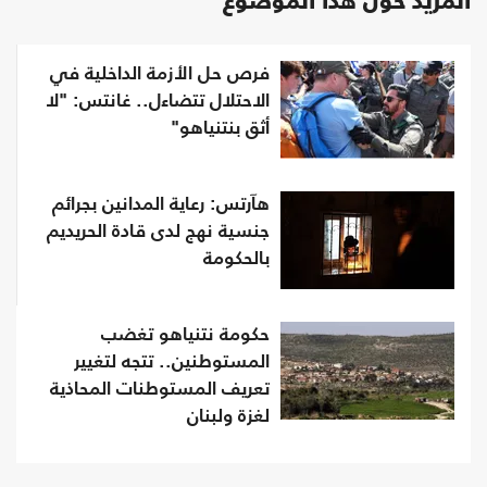
المزيد حول هذا الموضوع
فرص حل الأزمة الداخلية في
الاحتلال تتضاءل.. غانتس: "لا
أثق بنتنياهو"
هآرتس: رعاية المدانين بجرائم
جنسية نهج لدى قادة الحريديم
بالحكومة
حكومة نتنياهو تغضب
المستوطنين.. تتجه لتغيير
تعريف المستوطنات المحاذية
لغزة ولبنان