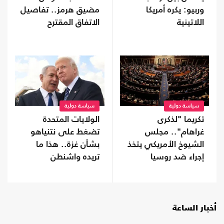
وربيو: يكره أمريكا
مضيق هرمز.. تفاصيل
اللاتينية
الاتفاق المقترح
سياسة دولية
سياسة دولية
تكريما "لذكرى
الولايات المتحدة
غراهام".. مجلس
تضغط على نتنياهو
الشيوخ الأمريكي يتخذ
بشأن غزة.. هذا ما
إجراء ضد روسيا
تريده واشنطن
أخبار الساعة