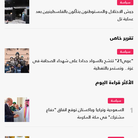
سياسة
جيش الاحتلال والمستوطنون ينكّلون بالفلسطينيين بعد
عملية تل
تقرير خاص
سياسة
"عربي21" تتشح بالسواد حدادا على شهداء الصحافة في
غزة.. وتستمر بالتغطية
الأكثر قراءة اليوم
سياسة
1
السعودية وتركيا وباكستان توقع اتفاق "دفاع
مشترك" في مكة المكرمة