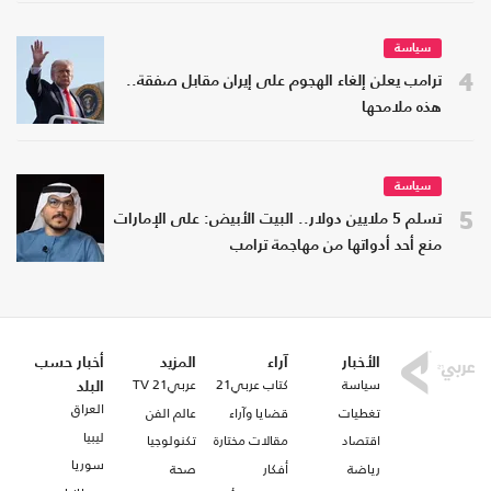
سياسة
4
ترامب يعلن إلغاء الهجوم على إيران مقابل صفقة..
هذه ملامحها
سياسة
5
تسلم 5 ملايين دولار.. البيت الأبيض: على الإمارات
منع أحد أدواتها من مهاجمة ترامب
الأخبار
آراء
المزيد
أخبار حسب
سياسة
كتاب عربي21
عربي21 TV
البلد
العراق
تغطيات
قضايا وآراء
عالم الفن
ليبيا
اقتصاد
مقالات مختارة
تكنولوجيا
سوريا
رياضة
أفكار
صحة