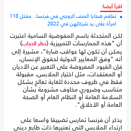
اقرأ أيضا:
تفاقم ضحايا العنف الزوجي في فرنسا.. مقتل 118
امرأة على يد شركائهن في 2022
لكن المتحدثة باسم المفوضية السامية اعتبرت
أن "هذه الممارسات التمييزية (
)
حظر الحجاب
يمكن أن تكون لها عواقب ضارة"، مشيرة إلى
أنه "وفق المعايير الدولية لحقوق الإنسان،
فإن القيود المفروضة على التعبير عن الأديان
أو المعتقدات، مثل اختيار الملابس، مقبولة
فقط في ظروف محددة للغاية تعالج بشكل
متناسب وضروري مخاوف مشروعة بشأن
السلامة العامة أو النظام العام أو الصحة
العامة أو الأخلاق".
يذكر أن فرنسا تمارس تضييقا واسعا على
ارتداء الملابس التي تعتبرها ذات طابع ديني