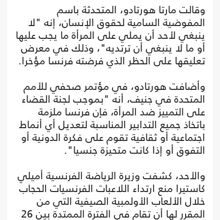
وقالت مارتا هورتادو، المتحدثة باسم
المفوضية السامية لحقوق الإنسان، إنه "لا
ينبغي لأحد أن يملي على المرأة ما يجب عليها
أو ما لا ينبغي أن ترتديه"، وذلك في معرض
تعليقها على الحظر الذي فرضته فرنسا مؤخرا.
وأضافت هورتادو، في مؤتمر صحفي للأمم
المتحدة في جنيف، أنه "بموجب لجنة القضاء
على التمييز ضد المرأة، فإن فرنسا ملزمة
باتخاذ جميع التدابير المناسبة لتعديل أي أنماط
اجتماعية أو ثقافية تقوم على فكرة الدونية أو
التفوق أو إذا كانت متحيزة جنسيا".
والأحد، كشفت وزيرة الرياضة الفرنسية أميلي
كاستيرا منع ارتداء اللاعبات الفرنسيات الحجاب
خلال الألعاب الأولمبية الصيفية التي من
المقرر لها أن تقام في الفترة الممتدة بين 26