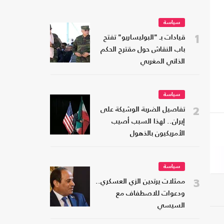
سياسة
1
قيادات بـ "البوليساريو" تفتح
باب النقاش حول مقترح الحكم
الذاتي المغربي
سياسة
2
تفاصيل الضربة الوشيكة على
إيران.. لهذا السبب أصيب
الأمريكيون بالذهول
سياسة
3
ممثلات يرتدين الزي العسكري..
ودعوات للاصطفاف مع
السيسي