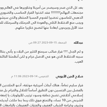
بعد كل الذي صدر وسيصدر عن أمريكا وخناويرها في العالم وو
مجنمعات البهائم!!!!!!!! فقد اتخذوا القرار المناسب والضروري
الذهبي للماسون تحضيرا لقدوم المسيا المنتظر والذي سيشهد الع
ويجب منع الاختلاط الكلي والعودة الى الحرملك والسرملك للحفاظ 
منذ الأزل ويريدون ابعادنا عنها لنصبح خنازيرا مثلهم.
الجمعة، 15-09-2023
09:27 ص
عبدالله
و لم الجدل ؟؟؟ قرار صائب سيمنع الكثير من البلاء و يأتي بنت
سببه الاختلاط الذي هو في الاصل حرام و لكن أنظمتنا الخائنة ل
العرب.
الخميس، 14-09-2023
11:06 م
صلاح الدين الأيوبي
قرار سليم تماماً، هناك أبحاث أمريكية موثقة، أدعو الملحدين 
بالفصل بين الجنسين دون التطرق أساساً للحلال والحرام ب
إسلامي أخلاقي تصبح حماقة وسوء ترتيب للأولويات يا إمعة وف
الشرعي من 10 نساء، والتمتع فوق ذلك ربما بما م
وشرف وكرامة الشباب العفيف والفتيات العفيفات بالجامعات الك