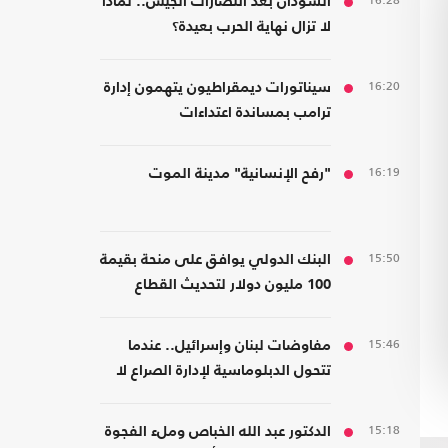
16:28
السودان بعد انتصارات الجيش.. لماذا
لا تزال نهاية الحرب بعيدة؟
16:20
سيناتورات ديمقراطيون يتهمون إدارة
ترامب بمساندة اعتداءات
المستوطنين
16:19
"رفح الإنسانية" مدينة الموت
15:50
البنك الدولي يوافق على منحة بقيمة
100 مليون دولار لتحديث القطاع
المالي في سوريا
15:46
مفاوضات لبنان وإسرائيل.. عندما
تتحول الدبلوماسية لإدارة الصراع لا
لصناعة السلام
15:18
الدكتور عبد الله الخباص وملء الفجوة