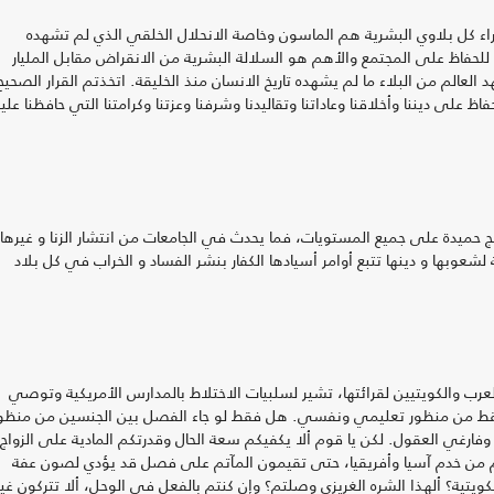
راء كل بلاوي البشرية هم الماسون وخاصة الانحلال الخلقي الذي لم تشهده
 للحفاظ على المجتمع والأهم هو السلالة البشرية من الانقراض مقابل المليار
الم من البلاء ما لم يشهده تاريخ الانسان منذ الخليقة. اتخذتم القرار الصحيح
على ديننا وأخلاقنا وعاداتنا وتقاليدنا وشرفنا وعزتنا وكرامتنا التي حافظنا عليه
ائج حميدة على جميع المستويات، فما يحدث في الجامعات من انتشار الزنا و غيرها 
شعوبها و دينها تتبع أوامر أسيادها الكفار بنشر الفساد و الخراب في كل بلاد
العرب والكويتيين لقرائتها، تشير لسلبيات الاختلاط بالمدارس الأمريكية وتوصي
ل فقط من منظور تعليمي ونفسي. هل فقط لو جاء الفصل بين الجنسين من منظو
ارغي العقول. لكن يا قوم ألا يكفيكم سعة الحال وقدرتكم المادية على الزواج
لكت أيديكم من خدم آسيا وأفريقيا، حتى تقيمون المآتم على فصل قد يؤدي لصون عفة
ويتية؟ ألهذا الشره الغريزي وصلتم؟ وإن كنتم بالفعل في الوحل، ألا تتركون غي