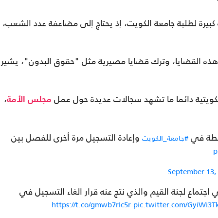
ة كبيرة لطلبة جامعة الكويت، إذ يحتاج إلى مضاعفة عدد الشعب،
 هذه القضايا، وترك قضايا مصيرية مثل "حقوق البدون"، يشير
الكويتية دائما ما تشهد سجالات عديدة حول عمل
،
مجلس الأمة
تلطة في
وإعادة التسجيل مرة أخرى للفصل بين
#جامعة_الكويت
p
September 13,
اجتماع لجنة القيم والذي نتج عنه قرار الغاء التسجيل في
https://t.co/gmwb7rIc5r
pic.twitter.com/GyiWi3T