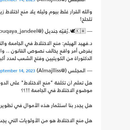
والله القرار غلط بيوم وليله يلا منع اختلاط
تلحلح!
— 🇰🇼🕊.رُقيّه جنديل (@rouqaya_jandeel)
د.فهيد الهيلم: منع الاختلاط في الجامعة 
بفرض أمر واقع يخالف نصوص القانون .. والح
الدكتوراة من الكويتيين وفتح الشعب لعدد أكبر
— المجلس (@Almajlliss)
eptember 14, 2023
هل تعلم ان تكلفة "منع الاختلاط" على الدو
موضوع الاختلاط في الجامعة !!؟؟
هل يجدر بنا استثمار هذه الأموال في تطوير ا
هل منع الاختلاط هو من الأولويات التي يجب