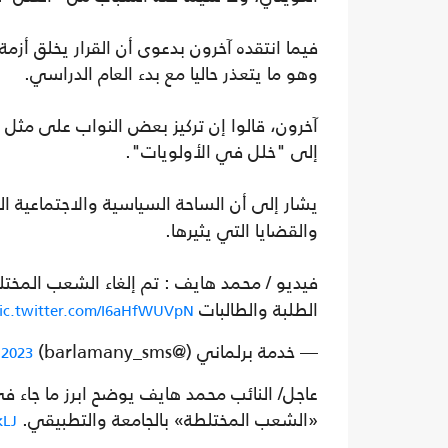
فيما انتقده آخرون بدعوى أن القرار يخلق أزم
وهو ما يتعذر حاليا مع بدء العام الدراسي.
آخرون، قالوا إن تركيز بعض النواب على مثل
إلى "خلل في الأولويات".
يشار إلى أن الساحة السياسية والاجتماعية 
والقضايا التي يثيرها.
فيديو / محمد هايف : تم إلغاء الشعب المخ
الطلبة والطالبات
ic.twitter.com/I6aHfWUVpN
— خدمة برلماني (@barlamany_sms)
 2023
عاجل/ النائب محمد هايف يوضح ابرز ما جاء في 
«الشعب المختلطة» بالجامعة والتطبيقي.
kLJ