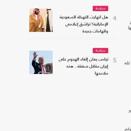
سياسة
4
هل انهارت التهدئة السعودية
الإماراتية؟ تراشق إعلامي
ا
واتهامات جديدة
سياسة
5
ترامب يعلن إلغاء الهجوم على
كله
إيران مقابل صفقة.. هذه
ملامحها
ر
ركم