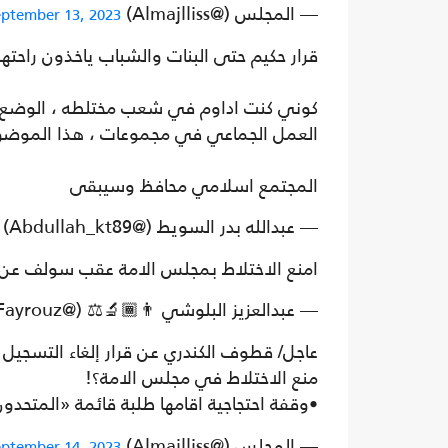
— المجلس (@Almajlliss)
eptember 13, 2023
قرار حكيم حتى البنات والشباب ياخذون راحته
كوني كنت اداوم في شعب مختلطه ، الوضع كان
العمل الجماعي في مجموعات ، هذا الموضو
المجتمع اسلامي محافظ وسيبقى
— عبدالله بدر السويط (@Abdullah_kt89)
امنع الاختلاط بمجلس الامة عقب سولف عن من
— عبدالعزيز البلوشي 👨🏾‍🔬⚖ (@AzizFayrouz)
عاجل/ قطوف الكندري عن قرار إلغاء التسجيل في
منع الاختلاط في مجلس الامة؟!
•وقفة احتجاجية اقامها طلبة قائمة «المتحدون
— المجلس (@Almajlliss)
eptember 14, 2023