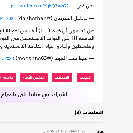
نحن في…
pic.twitter.com/YqkQ3swGSl
— د.دلال الشرهان (@dalsharhan)
14, 2023
هل تعلمون أن ظلم (١٠٠) 
الجامعة !!! لكن النواب الاسلاميين في الك
وفلسطين وأعادوا قيام الخلافة الاسلامية وا
— مهنا حمد المهنا (@mohanna63)
3, 2023
الكويت
الاختلاط
مجلس الأمة
جامعة ا
اشترك في قناتنا على تليغرام
التعليقات (3)
الأحد، 17-09-2023
05:52 ص
رياح