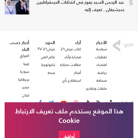
5
عبد الرحمن السيد يفوز في انتخابات الديمقراطيين
بميشيغان.. تعرف إليه
الأخبار
آراء
المزيد
أخبار حسب
سياسة
كتاب عربي21
عربي21 TV
البلد
العراق
تغطيات
قضايا وآراء
عالم الفن
ليبيا
اقتصاد
مقالات مختارة
تكنولوجيا
سوريا
رياضة
أفكار
صحة
بريطانيا
صحافة
استطلاع رأي
مصر
ملفات وتقارير
لبنان
تابعنا على
هذا الموقع يستخدم ملف تعريف الارتباط
Cookie
من نحن
اتصل بنا
شروط الاستخدام
أوافق