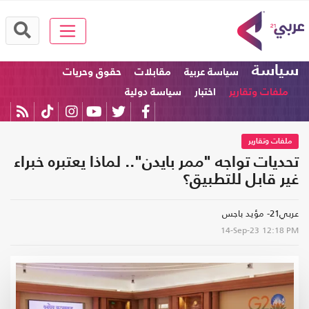
سياسة
سياسة عربية
مقابلات
حقوق وحريات
ملفات وتقارير
اختبار
سياسة دولية
ملفات وتقارير
تحديات تواجه "ممر بايدن".. لماذا يعتبره خبراء
غير قابل للتطبيق؟
عربي21- مؤيد باجس
14-Sep-23
12:18 PM