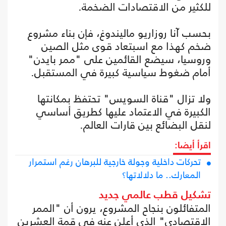
للكثير من الاقتصادات الضخمة.
بحسب آنا روزاريو ماليندوغ، فإن بناء مشروع
ضخم كهذا مع اسبتعاد قوى مثل الصين
وروسيا، سيضع القائمين على "ممر بايدن"
أمام ضغوط سياسية كبيرة في المستقبل.
ولا تزال "قناة السويس" تحتفظ بمكانتها
الكبيرة في الاعتماد عليها كطريق أساسي
لنقل البضائع بين قارات العالم.
اقرأ أيضا:
تحركات داخلية وجولة خارجية للبرهان رغم استمرار
المعارك.. ما دلالاتها؟
تشكيل قطب عالمي جديد
المتفائلون بنجاح المشروع، يرون أن "الممر
الاقتصادي" الذي أعلن عنه في قمة العشرين