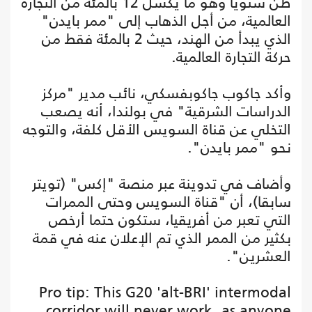
طن سنويا وهو ما يكشل 12 بالمئة من التجارة
العالمية، من أجل الذهاب إلى "ممر بايدن"
الذي يبدأ من الهند، حيث 2 بالمئة فقط من
حركة التجارة العالمية.
وأكد جاكوب جاكوبفسكي، نائب مدير "مركز
الدراسات الشرقية" في بولندا، أنه يصعب
التخلي عن قناة السويس الأقل كلفة، والتوجه
نحو "ممر بايدن".
وأضاف في تدوينة عبر منصة "إكس" (تويتر
سابقا)، أن "قناة السويس وحتى الممرات
التي تعبر من أفريقيا، ستكون حتما أرخص
بكثير من الممر الذي تم الإعلان عنه في قمة
العشرين".
Pro tip: This G20 'alt-BRI' intermodal
corridor will never work, as anyone