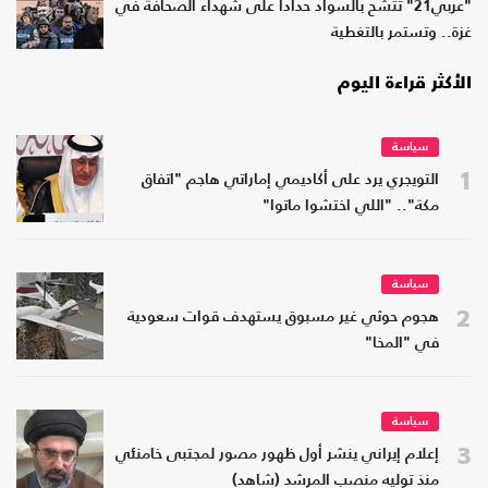
"عربي21" تتشح بالسواد حدادا على شهداء الصحافة في
غزة.. وتستمر بالتغطية
الأكثر قراءة اليوم
سياسة
1
التويجري يرد على أكاديمي إماراتي هاجم "اتفاق
مكة".. "اللي اختشوا ماتوا"
سياسة
2
هجوم حوثي غير مسبوق يستهدف قوات سعودية
في "المخا"
سياسة
3
إعلام إيراني ينشر أول ظهور مصور لمجتبى خامنئي
منذ توليه منصب المرشد (شاهد)