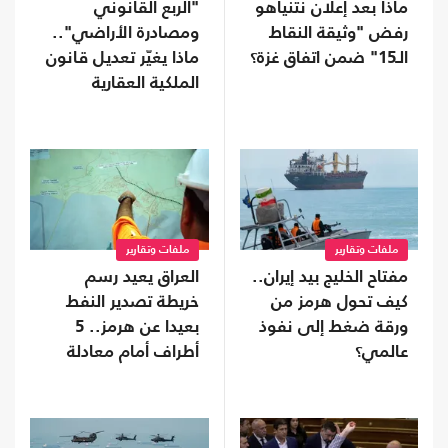
ماذا بعد إعلان نتنياهو
"الربع القانوني
رفض "وثيقة النقاط
ومصادرة الأراضي"..
الـ15" ضمن اتفاق غزة؟
ماذا يغيّر تعديل قانون
الملكية العقارية
الأردني؟
ملفات وتقارير
ملفات وتقارير
مفتاح الخليج بيد إيران..
العراق يعيد رسم
كيف تحول هرمز من
خريطة تصدير النفط
ورقة ضغط إلى نفوذ
بعيدا عن هرمز.. 5
عالمي؟
أطراف أمام معادلة
جديدة