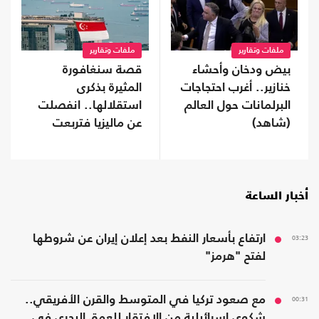
ملفات وتقارير
ملفات وتقارير
بيض ودخان وأحشاء
قصة سنغافورة
خنازير.. أغرب احتجاجات
المثيرة بذكرى
البرلمانات حول العالم
استقلالها.. انفصلت
(شاهد)
عن ماليزيا فتربعت
على عرش الثراء
أخبار الساعة
03:23
ارتفاع بأسعار النفط بعد إعلان إيران عن شروطها
لفتح "هرمز"
00:31
مع صعود تركيا في المتوسط والقرن الأفريقي..
شكوى إسرائيلية من الافتقار للعمق البحري في