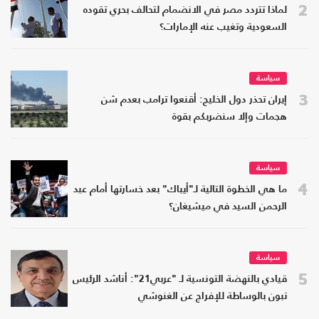
2
لماذا تتردد مصر في الانضمام لتحالف بحري تقوده
السعودية وتغيب عنه الإمارات؟
سياسة
3
إيران تحذر دول الخليج: أقنعوا ترامب بعدم شن
هجمات وإلا سنضربكم بقوة
سياسة
4
ما هي الخطوة التالية لـ"أيباك" بعد خسارتها أمام عبد
الرحمن السيد في ميشيغان؟
سياسة
5
قيادي بالنهضة التونسية لـ "عربي21": أناشد الرئيس
تبون بالوساطة للإفراج عن الغنوشي