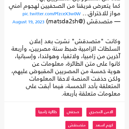
كما يتعرض فريقنا من الصحفيين لهجوم أمني
مواز للاختراق…
pic.twitter.com/PfzceX3w0W
— متصدقش (@matsda2sh)
August 19, 2023
وكانت "متصدقش" نشرت بعد إعلان
السلطات الزامبية ضبط ستة مصريين، وأربعة
آخرين من زامبيا، ولاتفيا، وهولندا، وإسبانيا،
كانوا على متن الطائرة، معلومات عن
هوية خمسة من المصريين المقبوض عليهم،
ولكن حذفت المنصة لاحقا المعلومات
المتعلقة بأحد الخمسة، فيما أبقت على
معلومات متعلقة بأربعة.
الامن المصري
صحفي
طائرة زامبيا
كريم اسعد
متصدقش