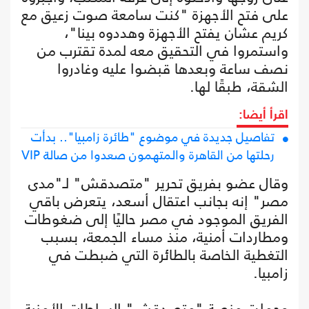
على فتح الأجهزة "كنت سامعة صوت زعيق مع
كريم عشان يفتح الأجهزة وهددوه بينا"،
واستمروا في التحقيق معه لمدة تقترب من
نصف ساعة وبعدها قبضوا عليه وغادروا
الشقة، طبقًا لها.
اقرأ أيضا:
تفاصيل جديدة في موضوع "طائرة زامبيا".. بدأت
رحلتها من القاهرة والمتهمون صعدوا من صالة VIP
وقال عضو بفريق تحرير "متصدقش" لـ"مدى
مصر" إنه بجانب اعتقال أسعد، يتعرض باقي
الفريق الموجود في مصر حاليًا إلى ضغوطات
ومطاردات أمنية، منذ مساء الجمعة، بسبب
التغطية الخاصة بالطائرة التي ضبطت في
زامبيا.
وحملت منصة "متصدقش" السلطات الأمنية