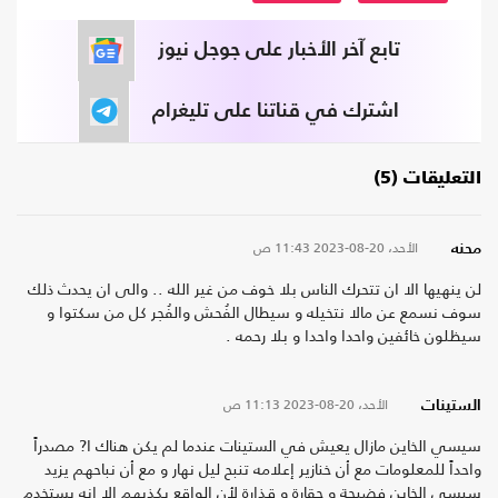
تابع آخر الأخبار على جوجل نيوز
اشترك في قناتنا على تليغرام
التعليقات (5)
الأحد، 20-08-2023
11:43 ص
محنه
لن ينهيها الا ان تتحرك الناس بلا خوف من غير الله .. والى ان يحدث ذلك
سوف نسمع عن مالا نتخيله و سيطال الفُحش والفُجر كل من سكتوا و
سيظلون خائفين واحدا واحدا و بلا رحمه .
الأحد، 20-08-2023
11:13 ص
الستينات
سيسي الخاين مازال يعيش في الستينات عندما لم يكن هناك ا? مصدراً
واحداً للمعلومات مع أن خنازير إعلامه تنبح ليل نهار و مع أن نباحهم يزيد
سيسي الخاين فضيحة و حقارة و قذارة لأن الواقع يكذبهم إلا إنه يستخدم