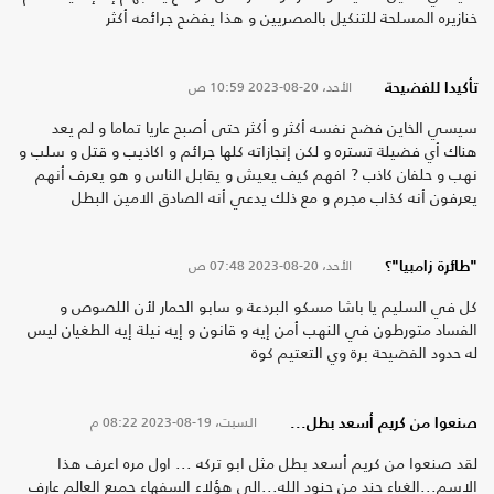
خنازيره المسلحة للتنكيل بالمصريين و هذا يفضح جرائمه أكثر
الأحد، 20-08-2023
10:59 ص
تأكيدا للفضيحة
سيسي الخاين فضح نفسه أكثر و أكثر حتى أصبح عاريا تماما و لم يعد
هناك أي فضيلة تستره و لكن إنجازاته كلها جرائم و اكاذيب و قتل و سلب و
نهب و حلفان كاذب ? افهم كيف يعيش و يقابل الناس و هو يعرف أنهم
يعرفون أنه كذاب مجرم و مع ذلك يدعي أنه الصادق الامين البطل
الأحد، 20-08-2023
07:48 ص
"طائرة زامبيا"؟
كل في السليم يا باشا مسكو البردعة و سابو الحمار لأن اللصوص و
الفساد متورطون في النهب أمن إيه و قانون و إيه نيلة إيه الطغيان ليس
له حدود الفضيحة برة وي التعتيم كوة
السبت، 19-08-2023
08:22 م
صنعوا من كريم أسعد بطل...
لقد صنعوا من كريم أسعد بطل مثل ابو تركه ... اول مره اعرف هذا
الاسم...الغباء جند من جنود الله...الى هؤلاء السفهاء جميع العالم عارف