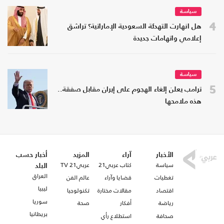
سياسة
4
هل انهارت التهدئة السعودية الإماراتية؟ تراشق
إعلامي واتهامات جديدة
سياسة
5
ترامب يعلن إلغاء الهجوم على إيران مقابل صفقة..
هذه ملامحها
الأخبار
آراء
المزيد
أخبار حسب
سياسة
كتاب عربي21
عربي21 TV
البلد
العراق
تغطيات
قضايا وآراء
عالم الفن
ليبيا
اقتصاد
مقالات مختارة
تكنولوجيا
سوريا
رياضة
أفكار
صحة
بريطانيا
صحافة
استطلاع رأي