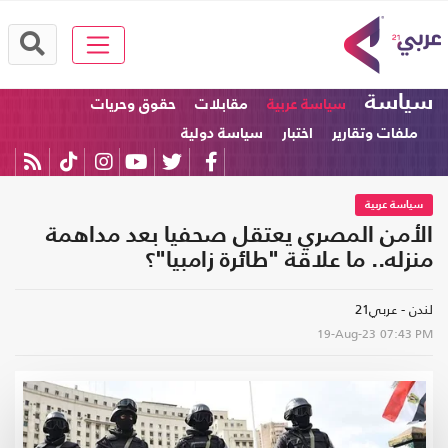
سياسة
سياسة عربية
مقابلات
حقوق وحريات
ملفات وتقارير
اختبار
سياسة دولية
سياسة عربية
الأمن المصري يعتقل صحفيا بعد مداهمة
منزله.. ما علاقة "طائرة زامبيا"؟
لندن - عربي21
19-Aug-23
07:43 PM