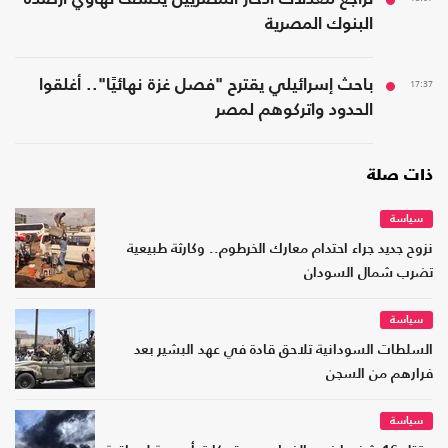
البنوك المصرية
17:37
باحث إسرائيلي يقترح "فصل غزة نهائيًا".. أغلقوا
الحدود واتركوهم لمصر
ذات صلة
سياسة
نزوح جديد جراء احتدام معارك الخرطوم.. وكارثة طبيعية
تضرب شمال السودان
سياسة
السلطات السودانية تلاحق قادة في عهد البشير بعد
فرارهم من السجن
سياسة