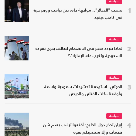
سياسة
1
بسبب "الذخائر".. مواجهة حادة بين ترامب ووزير حربه
في كامب ديفيد
سياسة
2
لماذا تتردد مصر في الانضمام لتحالف بحري تقوده
السعودية وتغيب عنه الإمارات؟
سياسة
3
الحوثي: استهدفنا تحشيدات سعودية واسعة
وأوقعنا مئات القتلى والجرحى
سياسة
4
إيران تحذر دول الخليج: أقنعوا ترامب بعدم شن
هجمات وإلا سنضربكم بقوة