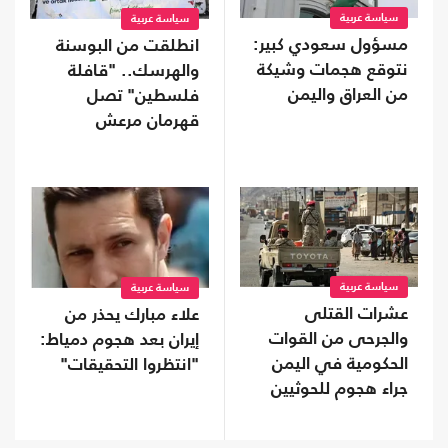
سياسة عربية
سياسة عربية
مسؤول سعودي كبير:
انطلقت من البوسنة
نتوقع هجمات وشيكة
والهرسك.. "قافلة
من العراق واليمن
فلسطين" تصل
قهرمان مرعش
سياسة عربية
سياسة عربية
عشرات القتلى
علاء مبارك يحذر من
والجرحى من القوات
إيران بعد هجوم دمياط:
الحكومية في اليمن
"انتظروا التحقيقات"
جراء هجوم للحوثيين