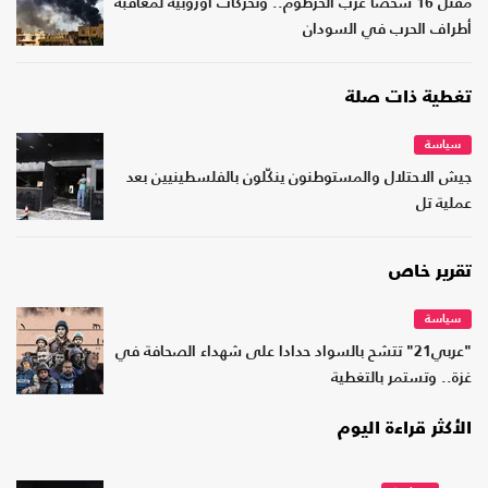
مقتل 16 شخصا غرب الخرطوم.. وتحركات أوروبية لمعاقبة
أطراف الحرب في السودان
تغطية ذات صلة
سياسة
جيش الاحتلال والمستوطنون ينكّلون بالفلسطينيين بعد
عملية تل
تقرير خاص
سياسة
"عربي21" تتشح بالسواد حدادا على شهداء الصحافة في
غزة.. وتستمر بالتغطية
الأكثر قراءة اليوم