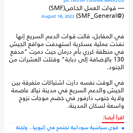
pic.twitter.com/MK56RbQfZb
— قوات العمل الخـاص(SMF)
(@SMF_General)
August 18, 2023
‏في المقابل، قالت قوات الدعم السريع إنها
نفذت عملية عسكرية استهدفت مواقع الجيش
في منطقة كرري بأم درمان حيث دمرت "مدفع
130 بالإضافة إلى دبابة" وقتلت العشرات من
الجنود.
في الوقت نفسه دارت اشتباكات متفرقة بين
الجيش والدعم السريع في مدينة نيالا عاصمة
ولاية جنوب دارفور في خضم موجات نزوح
واسعة لسكان المدينة.
اقرأ أيضا:
قوى سياسية سودانية تجتمع في إثيوبيا.. ولجنة