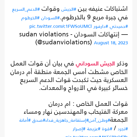
اشتباكات عنيفه بين
وقوات
#الجيش
#الدعم_السريع
في جبرة مربع 9 بالخرطوم.
#السودان
#الخرطوم
#حميدتي
#دارفور
pic.twitter.com/c1FWSoUMCl
— إنتهاكات السودان - sudan violations
(@sudanviolations)
August 18, 2023
‏وذكر
في بيان أن قوات العمل
الجيش السوداني
الخاص مشطت أمس الجمعة منطقة أم درمان
العسكرية حيث تكبدت قوات الدعم السريع
خسائر كبيرة في الأرواح والمعدات.
قوات العمل الخاص : ام درمان
معركة الفتيحاب والمهندسين نهار ومساء
الجمعة
#وطن_آمن
#إستقامة_جاهزية_فداء
#صدق
#أمانة
/
#تجرد
#قوة
#عزيمة
#إصرار