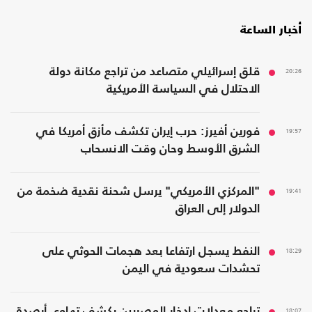
أخبار الساعة
20:26
قلق إسرائيلي متصاعد من تراجع مكانة دولة
الاحتلال في السياسة الأمريكية
19:57
فورين أفيرز: حرب إيران تكشف مأزق أمريكا في
الشرق الأوسط وحان وقت الانسحاب
19:41
"المركزي الأمريكي" يرسل شحنة نقدية ضخمة من
الدولار إلى العراق
18:29
النفط يسجل ارتفاعا بعد هجمات الحوثي على
تحشدات سعودية في اليمن
18:07
تراجع معدلات ادخار المصريين يكشف تهاوي أرصدة