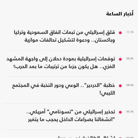
أخبار الساعة
11:19
قلق إسرائيلي من تبعات اتفاق السعودية وتركيا
وباكستان.. ودعوة لتشكيل تحالفات موازية
09:39
توقعات إسرائيلية بعودة دحلان إلى واجهة المشهد
الغزي.. هل يكون جزءا من ترتيبات ما بعد الحرب؟
09:04
خطبة "الدردير".. الوعي ودور النخبة في المجتمع
الليبي!
08:34
تحذير إسرائيلي من "تسونامي" أمريكي..
"انشغالنا بصراعات الداخل يحجب ما يتغير
بواشنطن"