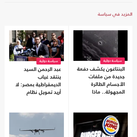
المزيد في سياسة
سياسة دولية
سياسة دولية
البنتاغون يكشف دفعة
عبد الرحمن السيد
جديدة من ملفات
ينتقد غياب
الأجسام الطائرة
الديمقراطية بمصر: لا
المجهولة.. ماذا
أريد تمويل نظام
تحتوى؟
يفرض "قبضة خانقة"
على شعبه