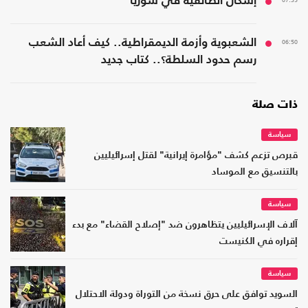
07:35
إشكال الطائفية في سوريا
06:50
الشعبوية وأزمة الديمقراطية.. كيف أعاد الشعب
رسم حدود السلطة؟.. كتاب جديد
ذات صلة
سياسة
قبرص تزعم كشف "مؤامرة إيرانية" لقتل إسرائيليين
بالتنسيق مع الموساد
سياسة
آلاف الإسرائيليين يتظاهرون ضد "إصلاح القضاء" مع بدء
إقراره في الكنيست
سياسة
السويد توافق على حرق نسخة من التوراة ودولة الاحتلال