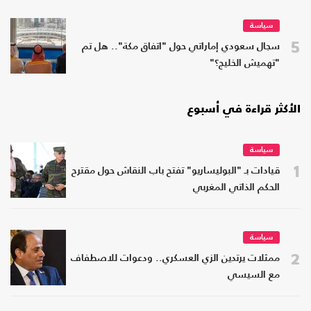
سياسة
5
سجال سعودي إماراتي حول "اتفاق مكة".. هل تم
"تهميش الخليج؟"
الأكثر قراءة في أسبوع
سياسة
1
قيادات بـ "البوليساريو" تفتح باب النقاش حول مقترح
الحكم الذاتي المغربي
سياسة
2
ممثلات يرتدين الزي العسكري.. ودعوات للاصطفاف
مع السيسي