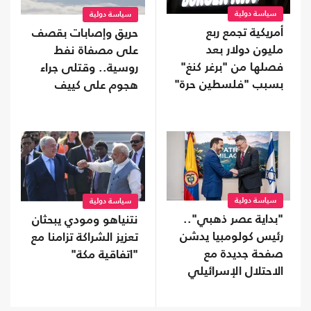
سياسة دولية
سياسة دولية
أمريكية تجمع ربع
حريق وإصابات بقصف
مليون دولار بعد
على مصفاة نفط
فصلها من "برغر كنغ"
روسية.. وقتلى جراء
بسبب "فلسطين حرة"
هجوم على كييف
سياسة دولية
سياسة دولية
"بداية عصر ذهبي"..
نتنياهو ومودي يبحثان
رئيس كولومبيا يدشن
تعزيز الشراكة تزامنا مع
صفحة جديدة مع
"اتفاقية مكة"
الاحتلال الإسرائيلي