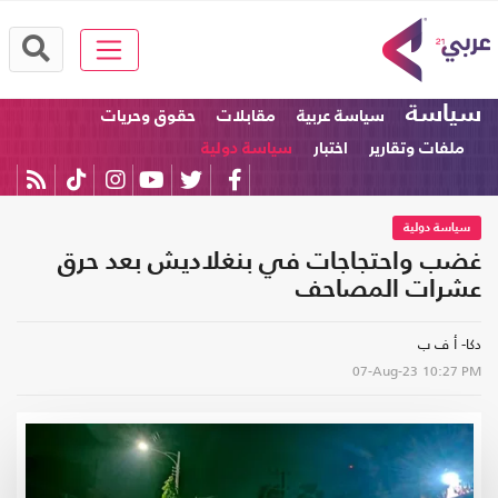
سياسة
سياسة عربية
مقابلات
حقوق وحريات
ملفات وتقارير
اختبار
سياسة دولية
سياسة دولية
غضب واحتجاجات في بنغلاديش بعد حرق
عشرات المصاحف
دكا- أ ف ب
07-Aug-23
10:27 PM