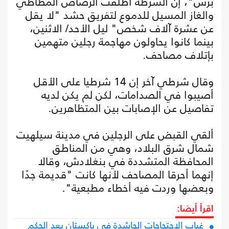
برس"، إن الشرطة أطلقت الرصاص المطاطي
والغاز المسيل للدموع لتفريق حشد "لا يقل
عن عشرة آلاف شخص" ليل الأحد/ الاثنين،
بينما كانوا يحاولون مهاجمة رجلين متهمين
بإتلاف مصاحف.
وقال شرطي آخر إن 14 شرطيا على الأقل
أصيبوا في الصدامات، لكن لم يكن لديه
تفاصيل عن الإصابات بين المتظاهرين.
ألقي القبض على الرجلين في مدينة سيلهيت
شمال شرق البلاد، وهي من المناطق
المحافظة المتشددة في بنغلادش، وقالا
إنهما أحرقا المصاحف لأنها كانت "قديمة جدًا
وبعضها وردت فيه أخطاء مطبعية".
اقرأ أيضا:
غياب الاحتجاجات الحاشدة في باكستان بعد الحكم