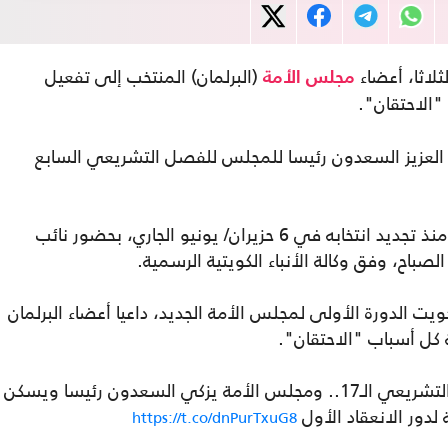
لاثا، أعضاء
(البرلمان) المنتخب إلى تفعيل
مجلس الأمة
"الاحتقان".
د العزيز السعدون رئيسا للمجلس للفصل التشريعي السابع
جاء ذلك في أول جلسة انعقاد لمجلس الأمة منذ تجديد انتخابه في 6 حزيران/ يونيو الجاري، بحضور نائب
لصباح، وفق وكالة الأنباء الكويتية الرسمية.
يت الدورة الأولى لمجلس الأمة الجديد، داعيا أعضاء البرلمان
ة كل أسباب "الاحتقان".
سمو نائب الأمير وولي العهد يفتتح الفصل التشريعي الـ17.. ومجلس الأمة يزكي السعدون رئيسا ويسكن
لدور الانعقاد الأول
https://t.co/dnPurTxuG8