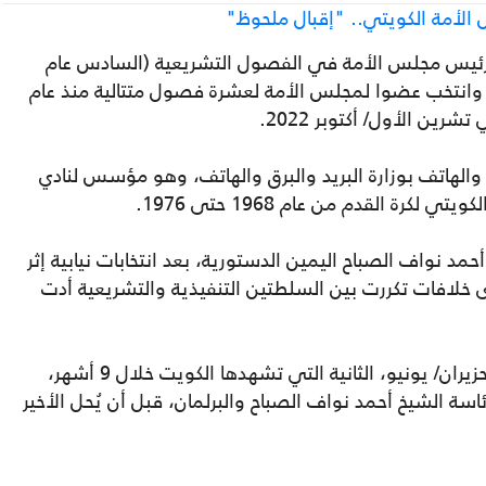
 الأمة الكويتي.. "إقبال ملحوظ"
ن شغل منصب رئيس مجلس الأمة في الفصول التشريعية (السادس عام
19 - السابع عام 1992 - الثامن عام 1996) وانتخب عضوا لمجلس الأمة لعشرة فصول متتالية منذ عام
لهاتف بوزارة البريد والبرق والهاتف، وهو مؤسس لنادي
د نواف الصباح اليمين الدستورية، بعد انتخابات نيابية إثر
 خلافات تكررت بين السلطتين التنفيذية والتشريعية أدت
وتعد الانتخابات البرلمانية التي أجريت في 6 حزيران/ يونيو، الثانية التي تشهدها الكويت خلال 9 أشهر،
سة الشيخ أحمد نواف الصباح والبرلمان، قبل أن يُحل الأخير