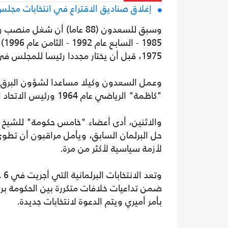
إغلاق صناديق الاقتراع في انتخابات مجلس
وسبق للسعدون (88 عاما) أ
85
1975، قبل أن يختار مجددا رئيسا للمجلس في تشرين الأول/ أكتوبر 2022.
وعمل السعدون وكيلا مساعدا لشؤون البرق وا
"كاظمة" الرياضي عام 1964 ورئيس الاتحاد الكويتي لكرة القدم من عام 1968 حتى 1976.
والاثنين، أدى أعضاء "خامس حكومة" للشيخ أحم
حل البرلمان السابق، ويأمل مراقبون أن تطوى
لأزمة سياسية لأكثر من مرة.
ضمن تداعيات خلافات متكررة بين الحكومة برئا
بأمر أميري ويتم الدعوة لانتخابات جديدة.