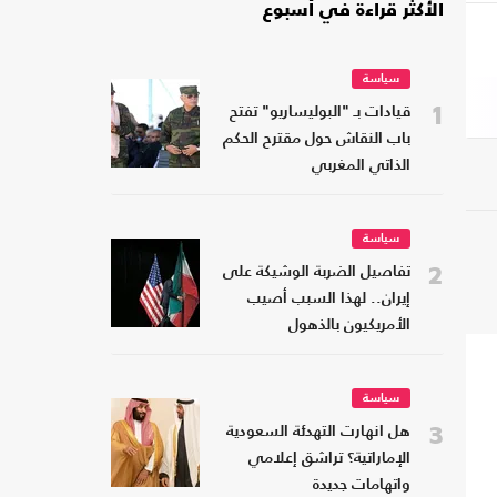
الأكثر قراءة في أسبوع
سياسة
1
قيادات بـ "البوليساريو" تفتح
باب النقاش حول مقترح الحكم
الذاتي المغربي
سياسة
2
تفاصيل الضربة الوشيكة على
إيران.. لهذا السبب أصيب
الأمريكيون بالذهول
سياسة
3
هل انهارت التهدئة السعودية
الإماراتية؟ تراشق إعلامي
واتهامات جديدة