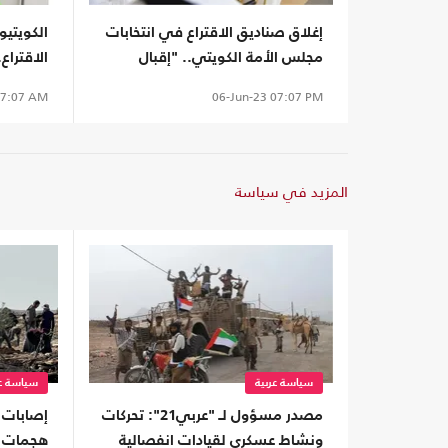
إغلاق صناديق الاقتراع في انتخابات
الكويتي
مجلس الأمة الكويتي.. "إقبال
الاقتراع.
ملحوظ"
قياسية
7:07 AM
06-Jun-23
07:07 PM
المزيد في سياسة
سياسة عربية
سياسة عر
مصدر مسؤول لـ "عربي21": تحركات
إصابات و
ونشاط عسكري لقيادات انفصالية
هجمات ل