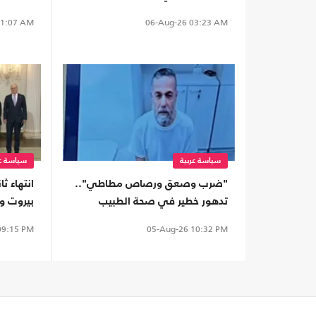
موالية للإمارات في محافظة نفطية
(شاهد)
1:07 AM
06-Aug-26
03:23 AM
سياسة عربية
سياسة عر
"ضرب وصعق ورصاص مطاطي"..
انتهاء ث
تدهور خطير في صحة الطبيب
بيروت وت
المعتقل حسام أبو صفقة
بالجنوب
9:15 PM
05-Aug-26
10:32 PM