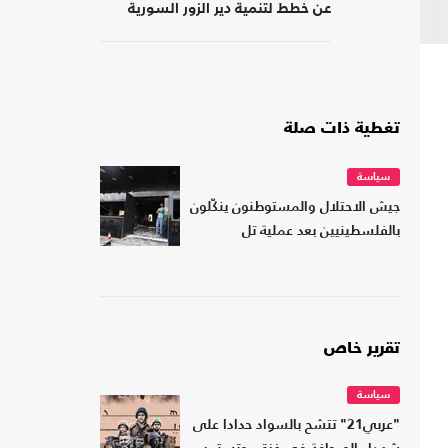
عن خطط لتنمية دير الزور السورية
تغطية ذات صلة
سياسة
جيش الاحتلال والمستوطنون ينكّلون
بالفلسطينيين بعد عملية تل
تقرير خاص
سياسة
"عربي21" تتشح بالسواد حدادا على