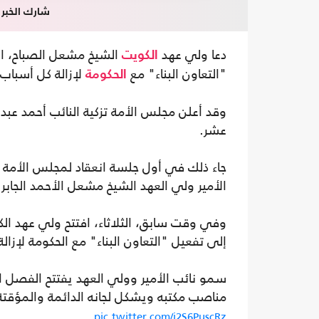
شارك الخبر
دعا ولي عهد
الشيخ مشعل الصباح، الث
الكويت
"التعاون البناء" مع
لإزالة كل أسباب 
الحكومة
وقد أعلن مجلس الأمة تزكية النائب أحمد عب
عشر.
الأمير ولي العهد الشيخ مشعل الأحمد الجابر ا
وفي وقت سابق، الثلاثاء، افتتح ولي عهد الكو
إلى تفعيل "التعاون البناء" مع الحكومة لإزال
مناصب مكتبه ويشكل لجانه الدائمة والمؤقتة 
pic.twitter.com/j2S6PuscRz