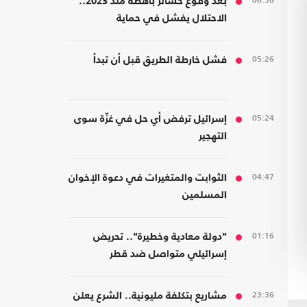
06:36
بعد وقوع خسائر باهظة منذ 2023..
الاحتلال يفشل في حماية
مستوطنيه من خطر الصواريخ
05:26
فشل خارطة الطريق قبل أن تبدأ
05:24
إسرائيل ترفض أي حل في غزّة سوى
التهجير
04:47
الثوابت والمتغيرات في دعوة الإخوان
المسلمين
01:16
"دولة معادية وخطيرة".. تحريض
إسرائيلي متواصل ضد قطر
23:36
مشاريع بتكلفة مليونية.. الشرع يعلن