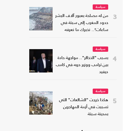
سياسة
3
من له مصلحة بعبور آلاف البشر
حدود المغرب إلى سبتة في
ساعات؟.. نخبرك ما نعرفه
سياسة
4
بسبب "الذخائر".. مواجهة حادة
بين ترامب ووزير حربه في كامب
ديفيد
سياسة
5
هكذا خرجت "الشائعات" التي
تسببت في أزمة المهاجرين
بمدينة سبتة