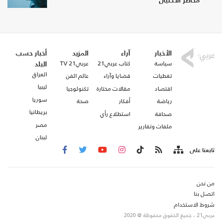
مخاطر الاحتيال
الأخبار
آراء
المزيد
أخبار حسب
سياسة
كتاب عربي21
عربي21 TV
البلد
العراق
تغطيات
قضايا وآراء
عالم الفن
ليبيا
اقتصاد
مقالات مختارة
تكنولوجيا
سوريا
رياضة
أفكار
صحة
بريطانيا
صحافة
استطلاع رأي
مصر
ملفات وتقارير
لبنان
تابعنا على
من نحن
اتصل بنا
شروط الاستخدام
عربي21 ، جميع الحقوق محفوظة @ 2020