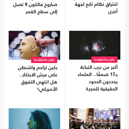
اختراق نظام تابع لجهة
صاروخ فالكون 9 تصل
أخرى
إلى سطح القمر
علوم وتكنولوجيا
علوم وتكنولوجيا
أكبر من درب التبانة
بكين تزاحم واشنطن
بـ17 ضعفًا.. العلماء
على عرش الابتكار..
يحددون الحدود
هل انتهى التفوق
الحقيقية للمجرة
الأمريكي؟
العملاقة IC 1101