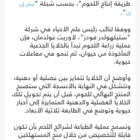
طريقة إنتاج اللحوم"، بحسب شبكة "
سي إن
".
إن
ووفقا لنائب رئيس علم الأحياء في شركة
"ستيكهولدر فودز"، لأوريت غولدمان، فإن
عملية زراعة اللحوم تبدأ بالخلايا الجذعية
المأخوذة من حيوان، ثم تنمو في مفاعلات
حيوية.
وأوضح أن الخلايا تتمايز بين عضلية أو دهنية،
وتتشكل في النهاية بالأنسجة التي ستصبح
المنتج النهائي للحوم، قبل أن يتم تحويل تلك
الخلايا العضلية والدهنية المتمايزة إلى أحبار
حيوية وتوضع في الطابعة ثلاثية الأبعاد.
وتسمح عملية الطباعة لشرائح اللحم بأن تكون
قابلة للتخصيص من خلال منح المستهلكين