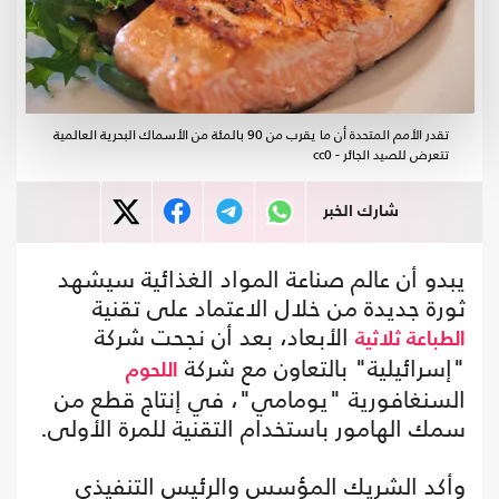
تقدر الأمم المتحدة أن ما يقرب من 90 بالمئة من الأسماك البحرية العالمية
تتعرض للصيد الجائر - cc0
شارك الخبر
يبدو أن عالم صناعة المواد الغذائية سيشهد
ثورة جديدة من خلال الاعتماد على تقنية
الأبعاد، بعد أن نجحت شركة
الطباعة ثلاثية
"إسرائيلية" بالتعاون مع شركة
اللحوم
السنغافورية "يومامي"، في إنتاج قطع من
سمك الهامور باستخدام التقنية للمرة الأولى.
وأكد الشريك المؤسس والرئيس التنفيذي