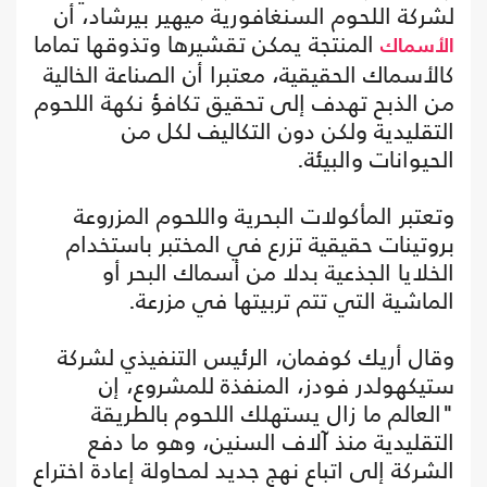
لشركة اللحوم السنغافورية ميهير بيرشاد، أن
المنتجة يمكن تقشيرها وتذوقها تماما
الأسماك
كالأسماك الحقيقية، معتبرا أن الصناعة الخالية
من الذبح تهدف إلى تحقيق تكافؤ نكهة اللحوم
التقليدية ولكن دون التكاليف لكل من
الحيوانات والبيئة.
وتعتبر المأكولات البحرية واللحوم المزروعة
بروتينات حقيقية تزرع في المختبر باستخدام
الخلايا الجذعية بدلا من أسماك البحر أو
الماشية التي تتم تربيتها في مزرعة.
وقال أريك كوفمان، الرئيس التنفيذي لشركة
ستيكهولدر فودز، المنفذة للمشروع، إن
"العالم ما زال يستهلك اللحوم بالطريقة
التقليدية منذ آلاف السنين، وهو ما دفع
الشركة إلى اتباع نهج جديد لمحاولة إعادة اختراع