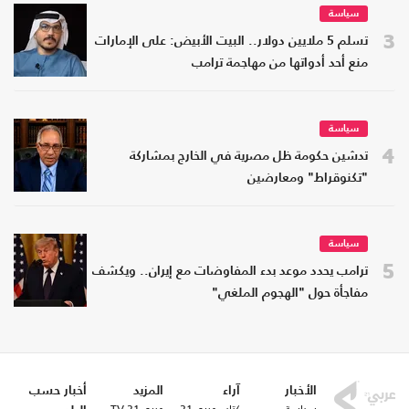
سياسة
3
تسلم 5 ملايين دولار.. البيت الأبيض: على الإمارات
منع أحد أدواتها من مهاجمة ترامب
سياسة
4
تدشين حكومة ظل مصرية في الخارج بمشاركة
"تكنوقراط" ومعارضين
سياسة
5
ترامب يحدد موعد بدء المفاوضات مع إيران.. ويكشف
مفاجأة حول "الهجوم الملغي"
الأخبار
آراء
المزيد
أخبار حسب
سياسة
كتاب عربي21
عربي21 TV