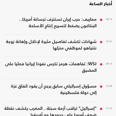
أخبار الساعة
08:14
معاريف: حرب إيران تستنزف ترسانة أمريكا..
البنتاغون يضغط لتسريع إنتاج الأسلحة
07:51
شهادات تكشف تفاصيل مثيرة لإذلال وإهانة زوجة
نتنياهو لموظفي منزلها
00:13
WSJ: تفاهمات هرمز تكرس نفوذا إيرانيا فعليا على
المضيق
22:45
مسؤول إسرائيلي سابق يرجح أن يقود اتفاق غزة
إلى دولة فلسطينية
21:22
"إسرائيل" تراقب أزمة سبتة.. المغرب يكشف نقطة
ضعف أوروبا على حدودها مع أفريقيا