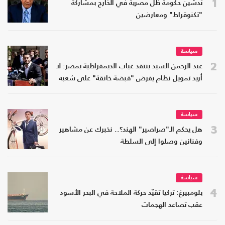
1
تدشين حكومة ظل مصرية في الخارج بمشاركة
"تكنوقراط" ومعارضين
سياسة
2
عبد الرحمن السيد ينتقد غياب الديمقراطية بمصر: لا
أريد تمويل نظام يفرض "قبضة خانقة" على شعبه
سياسة
3
هل يحكم الـ"صراصير" الهند؟.. نخبرك عن مشاهير
وفنانين وصلوا إلى السلطة
سياسة
4
بلومبيرغ: تركيا تقيّد حركة الملاحة في البحر الأسود
عقب تصاعد الهجمات