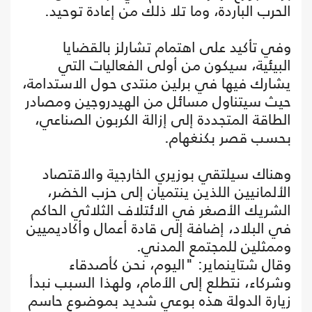
الحرب الباردة، وما تلا ذلك من إعادة توحيد.
وفي تأكيد على اهتمام تشارلز بالقضايا
البيئية، سيكون من أولى الفعاليات التي
يشارك فيها في برلين منتدى حول الاستدامة،
حيث سيتناول مسائل من الهيدروجين ومصادر
الطاقة المتجددة إلى إزالة الكربون الصناعي،
بحسب قصر بكنغهام.
وهناك سيلتقي بوزيري الخارجية والاقتصاد
الألمانيين اللذين ينتميان إلى حزب الخضر،
الشريك الأصغر في الائتلاف الثلاثي الحاكم
في البلاد، إضافة إلى قادة أعمال وأكاديميين
وممثلين للمجتمع المدني.
وقال شتاينماير: "اليوم، نحن كأصدقاء
وشركاء، نتطلع إلى الأمام، ولهذا السبب نبدأ
زيارة الدولة هذه بوعي شديد بموضوع حاسم