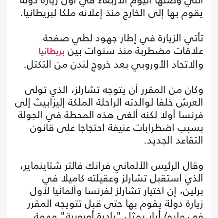
يقوم بها إلى الخارج منذ إعلانه ملكا لبريطانيا.
تأتي الزيارة في إطار جهود لطي صفحة
علاقات مضطربة منذ سنوات بين
بريطانيا
والاتحاد الأوروبي بعد خروج لندن من التكتل.
وكان من المقرر أن يتوجه تشارلز، الذي تولى
العرش خلفا لوالدته الراحلة الملكة إليزابيث إلى
فرنسا أولا لكنه ألغى هذه المحطة في الجولة
بسبب اضطرابات عنيفة احتجاجا على قانون
التقاعد الجديد.
وقال الرئيس الألماني فرانك فالتر شتاينماير،
الذي استقبل تشارلز وعقيلته كاميلا في
برلين، إن اختيار تشارلز لفرنسا وألمانيا لأول
زيارة دولة يقوم بها حتى قبل تتويجه المقرر
في مايو/ أيار يمثل "بادرة أوروبية" مهمة.