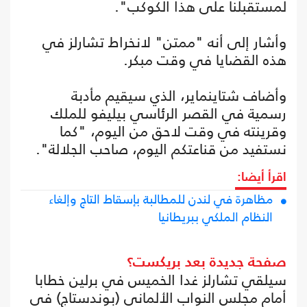
لمستقبلنا على هذا الكوكب".
وأشار إلى أنه "ممتن" لانخراط تشارلز في
هذه القضايا في وقت مبكر.
وأضاف شتاينماير، الذي سيقيم مأدبة
رسمية في القصر الرئاسي بيليفو للملك
وقرينته في وقت لاحق من اليوم، "كما
نستفيد من قناعتكم اليوم، صاحب الجلالة".
اقرأ أيضا:
مظاهرة في لندن للمطالبة بإسقاط التاج وإلغاء
النظام الملكي ببريطانيا
صفحة جديدة بعد بريكست؟
سيلقي تشارلز غدا الخميس في برلين خطابا
أمام مجلس النواب الألماني (بوندستاج) في