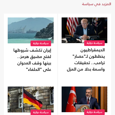
المزيد في سياسة
سياسة دولية
سياسة دولية
الديمقراطيون
إيران تكشف شروطها
يخططون لـ"حصار"
لفتح مضيق هرمز..
ترامب.. تحقيقات
بينها وقف العدوان
واسعة بدلا من العزل
على "الحلفاء"
إذا استعادوا "النواب"
سياسة دولية
سياسة دولية