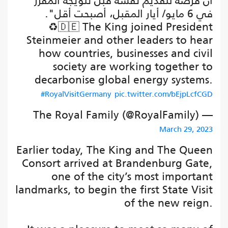
أن فرصه لتقديم نفسه قبل تتويجه المقرر
في 6 مايو/ أيار المقبل، أصبحت أقل".
♻️🇩🇪 The King joined President
Steinmeier and other leaders to hear
how countries, businesses and civil
society are working together to
decarbonise global energy systems.
#RoyalVisitGermany
pic.twitter.com/bEjpLcfCGD
— The Royal Family (@RoyalFamily)
March 29, 2023
Earlier today, The King and The Queen
Consort arrived at Brandenburg Gate,
one of the city’s most important
landmarks, to begin the first State Visit
of the new reign.