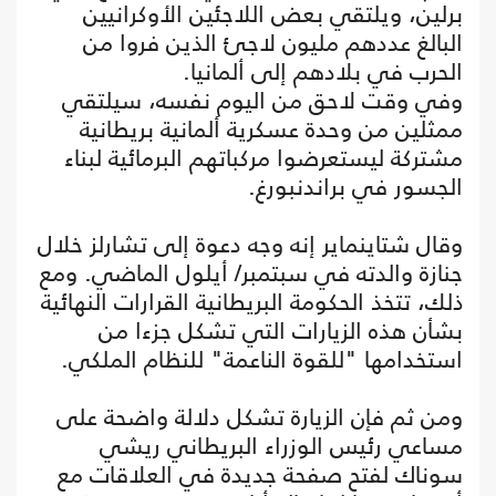
برلين، ويلتقي بعض اللاجئين الأوكرانيين
البالغ عددهم مليون لاجئ الذين فروا من
الحرب في بلادهم إلى ألمانيا.
وفي وقت لاحق من اليوم نفسه، سيلتقي
ممثلين من وحدة عسكرية ألمانية بريطانية
مشتركة ليستعرضوا مركباتهم البرمائية لبناء
الجسور في براندنبورغ.
وقال شتاينماير إنه وجه دعوة إلى تشارلز خلال
جنازة والدته في سبتمبر/ أيلول الماضي. ومع
ذلك، تتخذ الحكومة البريطانية القرارات النهائية
بشأن هذه الزيارات التي تشكل جزءا من
استخدامها "للقوة الناعمة" للنظام الملكي.
ومن ثم فإن الزيارة تشكل دلالة واضحة على
مساعي رئيس الوزراء البريطاني ريشي
سوناك لفتح صفحة جديدة في العلاقات مع