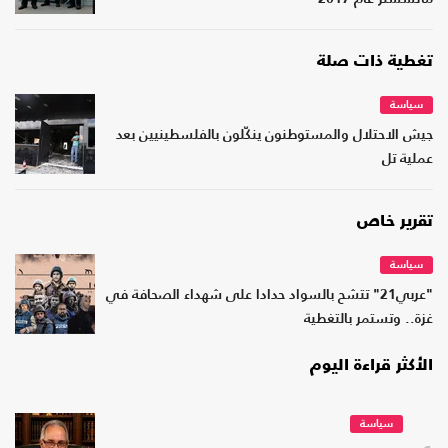
تغطية ذات صلة
سياسة
جيش الاحتلال والمستوطنون ينكّلون بالفلسطينيين بعد
عملية تل
تقرير خاص
سياسة
"عربي21" تتشح بالسواد حدادا على شهداء الصحافة في
غزة.. وتستمر بالتغطية
الأكثر قراءة اليوم
سياسة