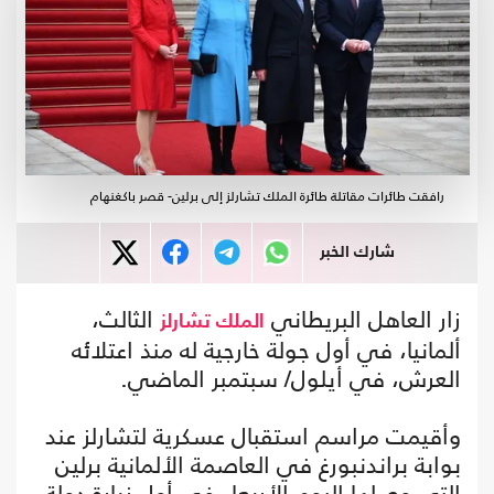
رافقت طائرات مقاتلة طائرة الملك تشارلز إلى برلين- قصر باكغنهام
شارك الخبر
زار العاهل البريطاني
الثالث،
الملك تشارلز
ألمانيا، في أول جولة خارجية له منذ اعتلائه
العرش، في أيلول/ سبتمبر الماضي.
وأقيمت مراسم استقبال عسكرية لتشارلز عند
بوابة براندنبورغ في العاصمة الألمانية برلين
التي وصلها اليوم الأربعاء في أول زيارة دولة