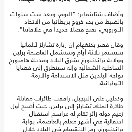
وأضاف شتاينماير: "اليوم، وبعد ست سنوات
بالضبط من بدء خروج بريطانيا من الاتحاد
الأوروبي، نفتح فصلا جديدا في علاقاتنا".
وقال قصر بكنغهام إن زيارة تشارلز لألمانيا
ستستمر ثلاثة أيام وستشمل العاصمة برلين
وولاية براندنبورغ بشرق البلاد ومدينة هامبورج
الساحلية الشمالية وإنه سيتطرق إلى قضايا
تواجه البلدين مثل الاستدامة والأزمة
الأوكرانية.
وكدليل على التبجيل، رافقت طائرات مقاتلة
طائرة الملك تشارلز إلى برلين، حيث أصبح أول
زعيم دولة زائر تقام له مراسم استقبال
احتفالية في أشهر معلم بالعاصمة، بوابة
براندنبورغ، رمز الانقسام في البلاد خلال