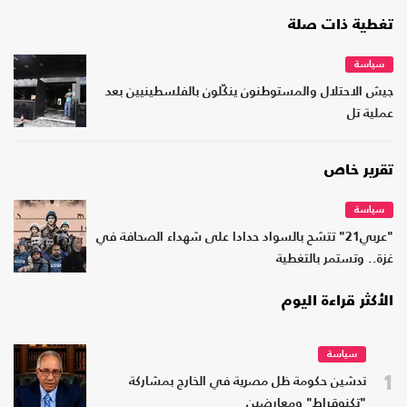
تغطية ذات صلة
سياسة
جيش الاحتلال والمستوطنون ينكّلون بالفلسطينيين بعد
عملية تل
تقرير خاص
سياسة
"عربي21" تتشح بالسواد حدادا على شهداء الصحافة في
غزة.. وتستمر بالتغطية
الأكثر قراءة اليوم
سياسة
1
تدشين حكومة ظل مصرية في الخارج بمشاركة
"تكنوقراط" ومعارضين