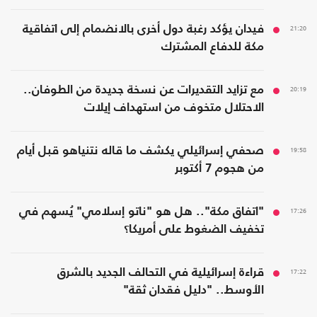
21:20
فيدان يؤكد رغبة دول أخرى بالانضمام إلى اتفاقية
مكة للدفاع المشترك
20:19
مع تزايد التقديرات عن نسخة جديدة من الطوفان..
الاحتلال متخوف من استهداف إيلات
19:58
صحفي إسرائيلي يكشف ما قاله نتنياهو قبل أيام
من هجوم 7 أكتوبر
17:26
"اتفاق مكة".. هل هو "ناتو إسلامي" يُسهم في
تخفيف الضغوط على أمريكا؟
17:22
قراءة إسرائيلية في التحالف الجديد بالشرق
الأوسط.. "دليل فقدان ثقة"