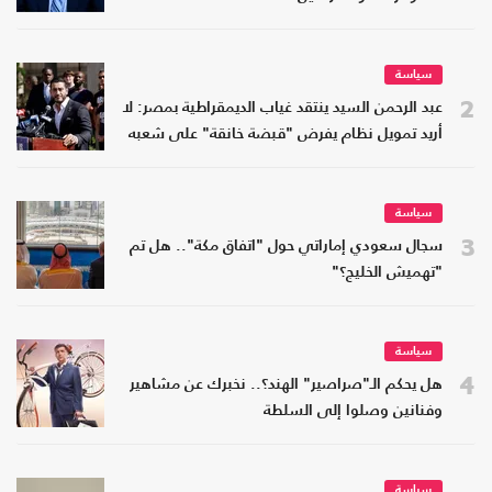
سياسة
2
عبد الرحمن السيد ينتقد غياب الديمقراطية بمصر: لا
أريد تمويل نظام يفرض "قبضة خانقة" على شعبه
سياسة
3
سجال سعودي إماراتي حول "اتفاق مكة".. هل تم
"تهميش الخليج؟"
سياسة
4
هل يحكم الـ"صراصير" الهند؟.. نخبرك عن مشاهير
وفنانين وصلوا إلى السلطة
سياسة