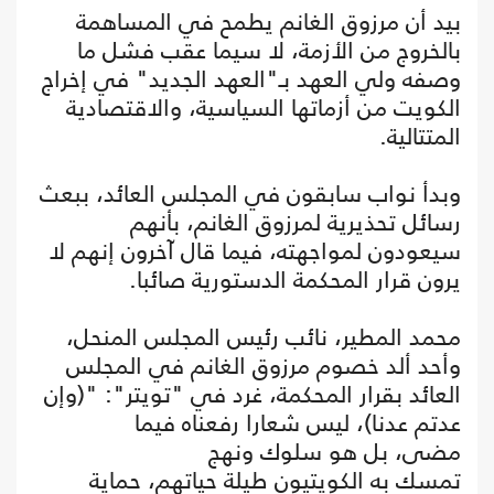
بيد أن مرزوق الغانم يطمح في المساهمة
بالخروج من الأزمة، لا سيما عقب فشل ما
وصفه ولي العهد بـ"العهد الجديد" في إخراج
الكويت من أزماتها السياسية، والاقتصادية
المتتالية.
وبدأ نواب سابقون في المجلس العائد، ببعث
رسائل تحذيرية لمرزوق الغانم، بأنهم
سيعودون لمواجهته، فيما قال آخرون إنهم لا
يرون قرار المحكمة الدستورية صائبا.
محمد المطير، نائب رئيس المجلس المنحل،
وأحد ألد خصوم مرزوق الغانم في المجلس
العائد بقرار المحكمة، غرد في "تويتر": "(وإن
عدتم عدنا)، ليس شعارا رفعناه فيما
مضى، بل هو سلوك ونهج
تمسك به الكويتيون طيلة حياتهم، حماية