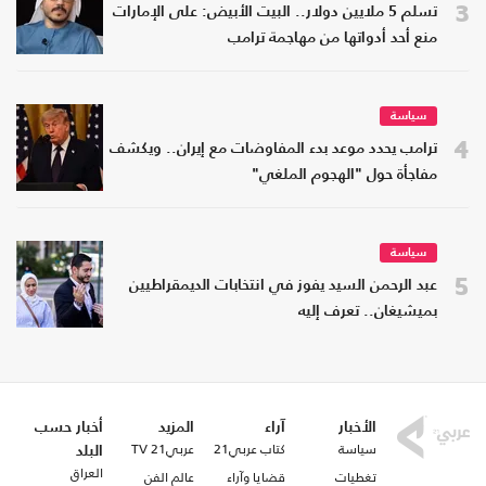
3
تسلم 5 ملايين دولار.. البيت الأبيض: على الإمارات
منع أحد أدواتها من مهاجمة ترامب
سياسة
4
ترامب يحدد موعد بدء المفاوضات مع إيران.. ويكشف
مفاجأة حول "الهجوم الملغي"
سياسة
5
عبد الرحمن السيد يفوز في انتخابات الديمقراطيين
بميشيغان.. تعرف إليه
الأخبار
آراء
المزيد
أخبار حسب
سياسة
كتاب عربي21
عربي21 TV
البلد
العراق
تغطيات
قضايا وآراء
عالم الفن