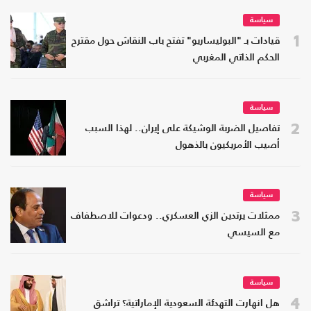
سياسة
1
قيادات بـ "البوليساريو" تفتح باب النقاش حول مقترح
الحكم الذاتي المغربي
سياسة
2
تفاصيل الضربة الوشيكة على إيران.. لهذا السبب
أصيب الأمريكيون بالذهول
سياسة
3
ممثلات يرتدين الزي العسكري.. ودعوات للاصطفاف
مع السيسي
سياسة
4
هل انهارت التهدئة السعودية الإماراتية؟ تراشق