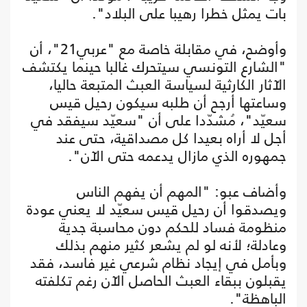
بات يمثل خطرا رهيبا على البلاد".
وأوضح، في مقابلة خاصة مع "عربي21"، أن
"الشارع التونسي سيتحرك غالبا حينما يكتشف
الآثار الكارثية لسياسة العبث المتبعة حاليا،
وساعتها أرجح أن طلبه سيكون رحيل قيس
سعيّد"، مُشدّدا على أن "سعيّد سيفقد في
أجل لا أراه بعيدا كل مصداقية، حتى عند
جمهوره الذي مازال يدعمه حتى الآن".
وأضاف عبو: "المهم أن يفهم الناس
ويصدقوا أن رحيل قيس سعيّد لا يعني عودة
منظومة فساد للحكم دون محاسبة جدية
وعادلة؛ لأنه لو لم يشعر كثير منهم بذلك
وبأمل في إيجاد نظام شرعي غير فاسد، فقد
يقبلون ببقاء العبث الحاصل الآن رغم تكلفته
الباهظة".