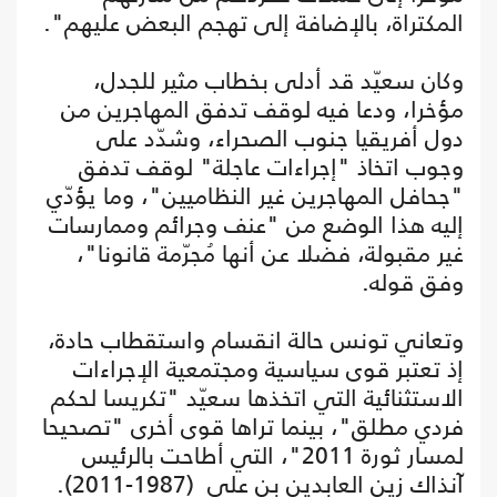
المكتراة، بالإضافة إلى تهجم البعض عليهم".
وكان سعيّد قد أدلى بخطاب مثير للجدل،
مؤخرا، ودعا فيه لوقف تدفق المهاجرين من
دول أفريقيا جنوب الصحراء، وشدّد على
وجوب اتخاذ "إجراءات عاجلة" لوقف تدفق
"جحافل المهاجرين غير النظاميين"، وما يؤدّي
إليه هذا الوضع من "عنف وجرائم وممارسات
غير مقبولة، فضلا عن أنها مُجرّمة قانونا"،
وفق قوله.
وتعاني تونس حالة انقسام واستقطاب حادة،
إذ تعتبر قوى سياسية ومجتمعية الإجراءات
الاستثنائية التي اتخذها سعيّد "تكريسا لحكم
فردي مطلق"، بينما تراها قوى أخرى "تصحيحا
لمسار ثورة 2011"، التي أطاحت بالرئيس
آنذاك زين العابدين بن علي (1987-2011).