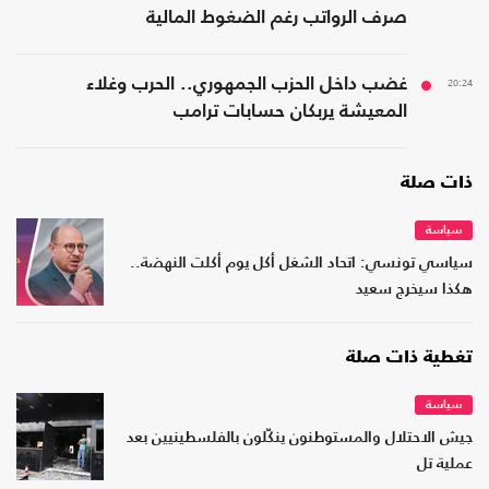
صرف الرواتب رغم الضغوط المالية
20:24
غضب داخل الحزب الجمهوري.. الحرب وغلاء
المعيشة يربكان حسابات ترامب
ذات صلة
سياسة
سياسي تونسي: اتحاد الشغل أكل يوم أكلت النهضة..
هكذا سيخرج سعيد
تغطية ذات صلة
سياسة
جيش الاحتلال والمستوطنون ينكّلون بالفلسطينيين بعد
عملية تل