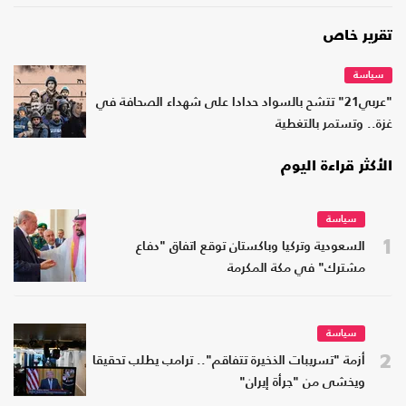
تقرير خاص
سياسة
"عربي21" تتشح بالسواد حدادا على شهداء الصحافة في
غزة.. وتستمر بالتغطية
الأكثر قراءة اليوم
سياسة
1
السعودية وتركيا وباكستان توقع اتفاق "دفاع
مشترك" في مكة المكرمة
سياسة
2
أزمة "تسريبات الذخيرة تتفاقم".. ترامب يطلب تحقيقا
ويخشى من "جرأة إيران"