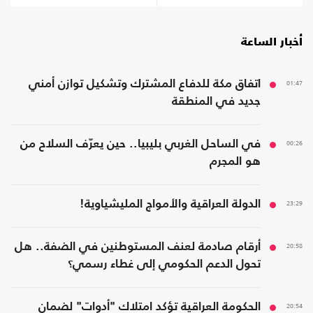
السبب
أخبار الساعة
01:47
اتفاق مكة للدفاع المشترك وتشكيل توازن أمني
جديد في المنطقة
00:26
في الساحل الغربي بليبيا.. حين يعرّف السلاح من
هو المجرم
23:29
الدولة العراقية والأمواج المليشياوية!
20:58
أرقام صادمة لعنف المستوطنين في الضفة.. هل
تحول الدعم الحكومي إلى غطاء رسمي؟
20:54
الحكومة العراقية تؤكد امتلاك "أدوات" لضمان