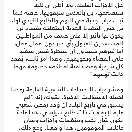
جل الأحزاب الفاعلة، ولا أظن أن ذلك
سيضعفها، بل بالعكس سيقويها، خاصة كلما
ثبت غياب جدية في التهم والطابع الكيدي لها،
بل حتى القضايا الجدية المتعلقة بفساد لن
يكون لها تأثير إلا على صنف من المواطنين
المستعدين للقبول بأي خبر دون إعمال عقل،
أما غيرهم فسيرون أن سيطرة قيس سعيّد
على القضاة وتخويفهم، وهذا أمر ثابت، يُفقد
كل شرعية ومصداقية لمحاكمة خصومه مهما
كانت تهمهم".
وفسّر غياب الاحتجاجات الشعبية العارمة رفضا
لحملة الاعتقالات الأخيرة، بقوله؛ إنه "لم
يسبق في تاريخ البلاد أن وُجِدَ رفض شعبي
عارم لإيقافات ذات طابع سياسي، هذا عادة
يكون شأن نخب ومنظمات وأحزاب وشأن
عائلات الموقوفين، هذا واقعنا. ومع ذلك،