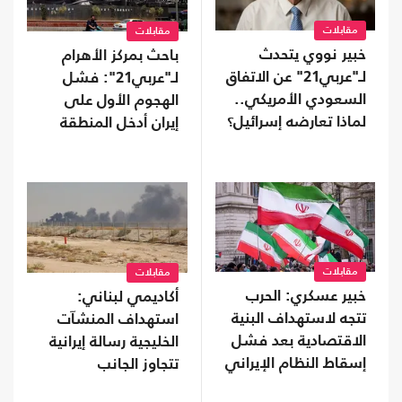
مقابلات
مقابلات
خبير نووي يتحدث
باحث بمركز الأهرام
لـ"عربي21" عن الاتفاق
لـ"عربي21": فشل
السعودي الأمريكي..
الهجوم الأول على
لماذا تعارضه إسرائيل؟
إيران أدخل المنطقة
طورا جديدا من الحروب
مقابلات
مقابلات
خبير عسكري: الحرب
أكاديمي لبناني:
تتجه لاستهداف البنية
استهداف المنشآت
الاقتصادية بعد فشل
الخليجية رسالة إيرانية
إسقاط النظام الإيراني
تتجاوز الجانب
العسكري.. لهذا