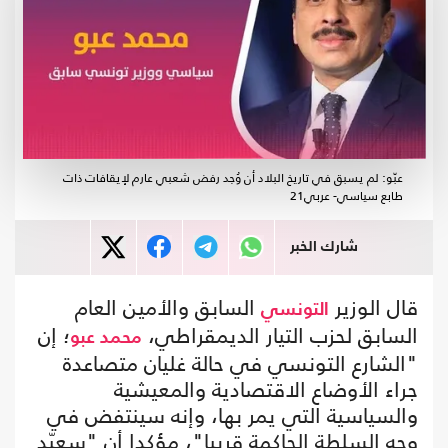
عبّو: لم يسبق في تاريخ البلاد أن وُجد رفض شعبي عارم لإيقافات ذات
طابع سياسي- عربي21
شارك الخبر
قال الوزير
السابق والأمين العام
التونسي
السابق لحزب التيار الديمقراطي،
؛ إن
محمد عبو
"الشارع التونسي في حالة غليان متصاعدة
جراء الأوضاع الاقتصادية والمعيشية
والسياسية التي يمر بها، وإنه سينتفض في
وجه السلطة الحاكمة قريبا"، مؤكدا أن "سعيّد