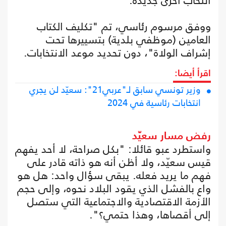
انتخاب أخرى جديدة.
ووفق مرسوم رئاسي، تم "تكليف الكتاب
العامين (موظفي بلدية) بتسييرها تحت
إشراف الولاة"، دون تحديد موعد الانتخابات.
اقرأ أيضا:
وزير تونسي سابق لـ"عربي21": سعيّد لن يجري
انتخابات رئاسية في 2024
رفض مسار سعيّد
واستطرد عبو قائلا: "بكل صراحة، لا أحد يفهم
قيس سعيّد، ولا أظن أنه هو ذاته قادر على
فهم ما يريد فعله. يبقى سؤال واحد: هل هو
واع بالفشل الذي يقود البلاد نحوه، وإلى حجم
الأزمة الاقتصادية والاجتماعية التي ستصل
إلى أقصاها، وهذا حتمي؟".