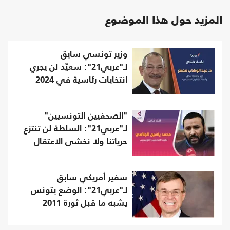
المزيد حول هذا الموضوع
وزير تونسي سابق
لـ"عربي21": سعيّد لن يجري
انتخابات رئاسية في 2024
"الصحفيين التونسيين"
لـ"عربي21": السلطة لن تنتزع
حرياتنا ولا نخشى الاعتقال
سفير أمريكي سابق
لـ"عربي21": الوضع بتونس
يشبه ما قبل ثورة 2011