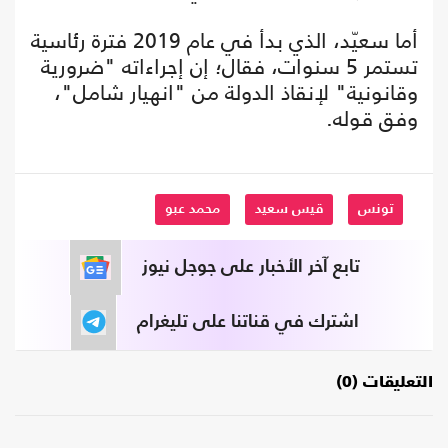
أما سعيّد، الذي بدأ في عام 2019 فترة رئاسية
تستمر 5 سنوات، فقال؛ إن إجراءاته "ضرورية
وقانونية" لإنقاذ الدولة من "انهيار شامل"،
وفق قوله.
تونس
قيس سعيد
محمد عبو
تابع آخر الأخبار على جوجل نيوز
اشترك في قناتنا على تليغرام
التعليقات (0)