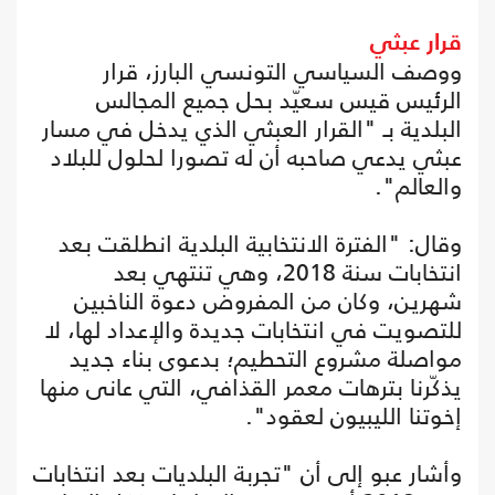
قرار عبثي
ووصف السياسي التونسي البارز، قرار
الرئيس قيس سعيّد بحل جميع المجالس
البلدية بـ "القرار العبثي الذي يدخل في مسار
عبثي يدعي صاحبه أن له تصورا لحلول للبلاد
والعالم".
وقال: "الفترة الانتخابية البلدية انطلقت بعد
انتخابات سنة 2018، وهي تنتهي بعد
شهرين، وكان من المفروض دعوة الناخبين
للتصويت في انتخابات جديدة والإعداد لها، لا
مواصلة مشروع التحطيم؛ بدعوى بناء جديد
يذكّرنا بترهات معمر القذافي، التي عانى منها
إخوتنا الليبيون لعقود".
وأشار عبو إلى أن "تجربة البلديات بعد انتخابات