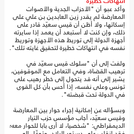
انتهاكات خطيرة
وأكد عبو أن "الأحزاب الجدية والأصوات
المعارضة لم يقدر زين العابدين بن علي على
إسكاتها، ولا أظن أن قيس سعيّد قادر على
ذلك، وإن كنت لا أستبعد أن يعمد إذا سايرته
أجهزة الدولة إلى توريط هذه الأجهزة وتوريط
نفسه في انتهاكات خطيرة لتحقيق غايته تلك".
ولفت إلى أن "سلوك قيس سعيّد في
ترهيب القضاة، وفي التعامل مع الموقوفين،
يشير إلى أنه قد يتحول إلى خطر رهيب على
تونس وعلى نفسه، إذا أحس بأن كل القوى
في الدولة تحت قبضته".
وبسؤاله عن إمكانية إجراء حوار بين المعارضة
وقيس سعيّد، أجاب مؤسس حزب التيار
الديمقراطي: "شخصيا، لا أرى بابا للحوار معه؛
فقد انقلب على دستور البلاد، وتوغّل إلى