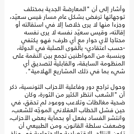
وأشار إلى أن "المعارضةَ الجدية بمختلف
توجهاتها ترفض بشكل عام مسار قيس سعيّد،
وجزءا منها لا يرى خلاصا إلا في استقالته أو
إقالته، وقيس سعيّد نفسه لا يرى نفسه
محتاجا لأي حوار مع أي طرف؛ فهو يكتفي
-حسب اعتقادي- بالقوى الصلبة في الدولة،
وبنسبة من المواطنين تجمع بين النقمة على
المنظومة السابقة، والقابلية لتصديق أي
شيء بما في ذلك المشاريع الهلامية".
وحول تراجع دور وفاعلية الأحزاب التونسية، ذكر
أن "الشعب انتظر الكثير من الثورة، وكان
ضحية مغالطات وتلاعب ووعود لم تحقق، في
حين فشل الخطاب العقلاني الموجّه للشعب،
وانتشر الفساد بفعل أو بحماية بعض الأحزاب،
وضعفت سلطة القانون، ومن الطبيعي أن
تكون النتائج الاقتصادية والاجتماعية في مناخ