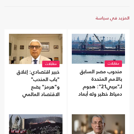
المزيد في سياسة
مقابلات
مقابلات
مندوب مصر السابق
خبير اقتصادي: إغلاق
بالأمم المتحدة
"باب المندب"
لـ"عربي21": هجوم
و"هرمز" يضع
دمياط خطير وله أبعاد
الاقتصاد العالمي
متعددة
على حافة الانهيار