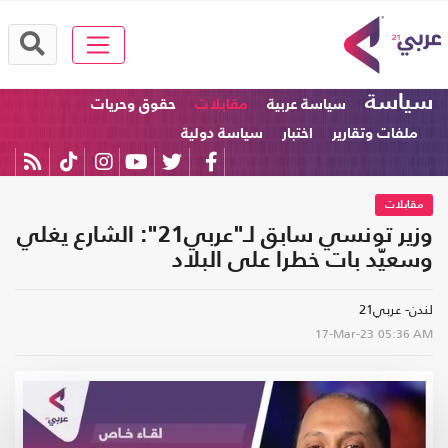
سياسة
سياسة عربية
مقابلات
حقوق وحريات
ملفات وتقارير
اختبار
سياسة دولية
مقابلات
وزير تونسي سابق لـ"عربي21": الشارع يغلي
وسعيّد بات خطرا على البلاد
لندن- عربي21
17-Mar-23
05:36 AM