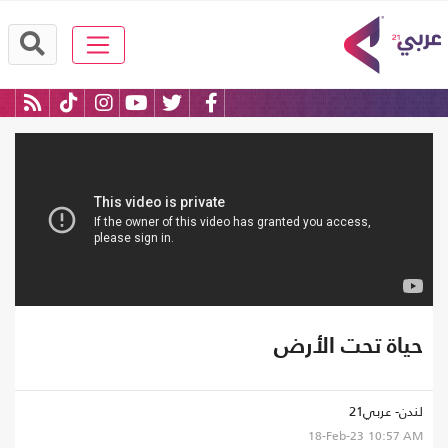
حياة تحت الأرض
لندن- عربي21
18-Feb-23
10:57 AM