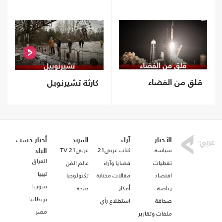
قلق من الفضاء
كارثة تشيرنوبل
الأخبار
آراء
المزيد
أخبار حسب
سياسة
كتاب عربي21
عربي21 TV
البلد
العراق
تغطيات
قضايا وآراء
عالم الفن
ليبيا
اقتصاد
مقالات مختارة
تكنولوجيا
سوريا
رياضة
أفكار
صحة
بريطانيا
صحافة
استطلاع رأي
مصر
ملفات وتقارير