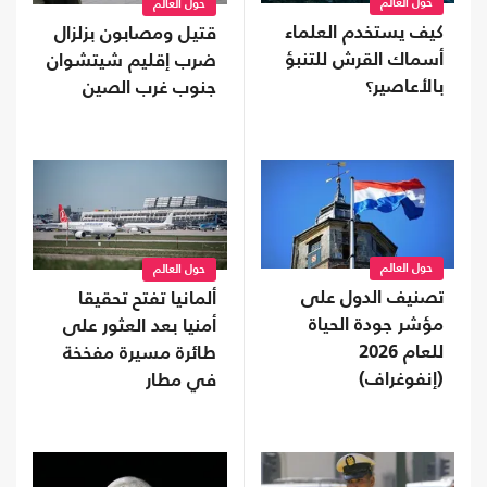
حول العالم
حول العالم
كيف يستخدم العلماء
قتيل ومصابون بزلزال
أسماك القرش للتنبؤ
ضرب إقليم شيتشوان
بالأعاصير؟
جنوب غرب الصين
حول العالم
حول العالم
تصنيف الدول على
ألمانيا تفتح تحقيقا
مؤشر جودة الحياة
أمنيا بعد العثور على
للعام 2026
طائرة مسيرة مفخخة
(إنفوغراف)
في مطار