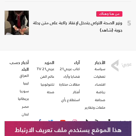
من هنا وهناك
5
وزير الصحة التركي يتدخل لإنقاذ راكبة على متن رحلة
جوية (شاهد)
الأخبار
آراء
المزيد
أخبار حسب
سياسة
كتاب عربي21
عربي21 TV
البلد
العراق
تغطيات
قضايا وآراء
عالم الفن
ليبيا
اقتصاد
مقالات مختارة
تكنولوجيا
سوريا
رياضة
أفكار
صحة
بريطانيا
صحافة
استطلاع رأي
مصر
ملفات وتقارير
لبنان
تابعنا على
هذا الموقع يستخدم ملف تعريف الارتباط