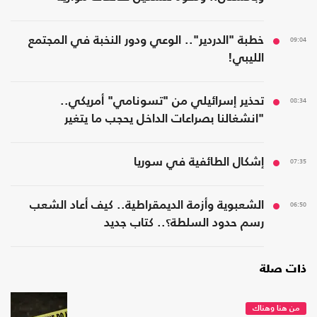
09:04
خطبة "الدردير".. الوعي ودور النخبة في المجتمع
الليبي!
08:34
تحذير إسرائيلي من "تسونامي" أمريكي..
"انشغالنا بصراعات الداخل يحجب ما يتغير
بواشنطن"
07:35
إشكال الطائفية في سوريا
06:50
الشعبوية وأزمة الديمقراطية.. كيف أعاد الشعب
رسم حدود السلطة؟.. كتاب جديد
ذات صلة
من هنا وهناك