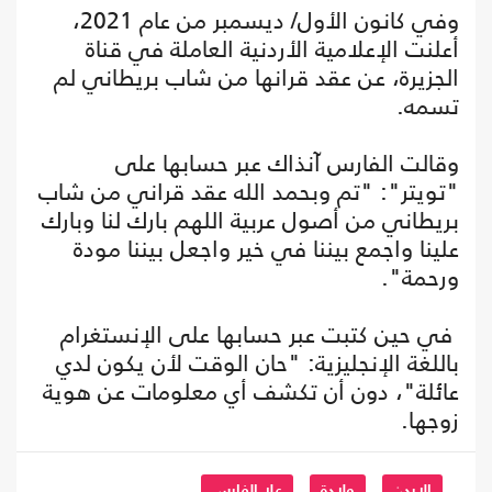
وفي كانون الأول/ ديسمبر من عام 2021،
أعلنت الإعلامية الأردنية العاملة في قناة
الجزيرة، عن عقد قرانها من شاب بريطاني لم
تسمه.
وقالت الفارس آنذاك عبر حسابها على
"تويتر": "تم وبحمد الله عقد قراني من شاب
بريطاني من أصول عربية اللهم بارك لنا وبارك
علينا واجمع بيننا في خير واجعل بيننا مودة
ورحمة".
في حين كتبت عبر حسابها على الإنستغرام
باللغة الإنجليزية: "حان الوقت لأن يكون لدي
عائلة"، دون أن تكشف أي معلومات عن هوية
زوجها.
الاردن
ولادة
علا الفارس