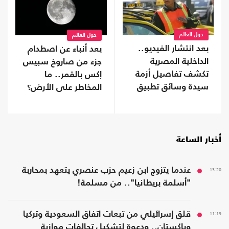
حول العالم
حول العالم
بعد انتشار الفيديو..
بعد أنباء عن اصطدام
الداخلية المصرية
جزء من صاروخ سبيس
تكشف تفاصيل أزمة
إكس بالقمر.. ما
سيدة وسائق تطبيق
المخاطر على الأرض؟
نقل ذكي (شاهد)
أخبار الساعة
13:20
عندما يتزوج ابن زعيم حزب عنصري يتعهد بمحاربة
"أسلمة بريطانيا".. من مسلمة!
11:19
قلق إسرائيلي من تبعات اتفاق السعودية وتركيا
وباكستان.. ودعوة لتشكيل تحالفات موازية