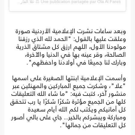
Une publication partagée par Ola Al Fares ⚖️ عُلا الفارس (@olaalfares)
وبعد ساعات نشرت الإعلامية الأردنية صورة
وعلقت عليها بالقول: "الحمد لله الذي رزقنا
مولودنا الأول، اللهم ارزق كل مشتاق الذرية
الصالحة، وقر عينه بها في الدنيا والآخرة،
وبارك لنا جميعًا في أولادنا واحفظهم".
وأسمت الإعلامية ابنتها الصغيرة على اسمها
"علا"، وشكرت جميع المباركين والمهنئين عبر
منشور آخر، كتبت فيه: "ما شاء الله التعليقات
كلها من الجميع مؤثرة شكرًا شكرًا يا رب تتحقق
كل أمانيكم ويكتب لكم الله أيام سعيدة
ومباركة ويبشركم بالخير.. جاي على بالي أصور
كل التعليقات من جمالها".