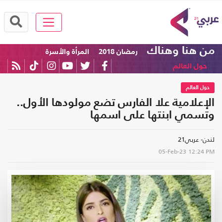
من هنا وهناك
رمضان 2018
المرأة والأسرة
حول العالم
حول العالم
الإعلامية علا الفارس تضع مولودها الأول..
وتسمي ابنتها على اسمها
لندن- عربي21
05-Feb-23
12:24 PM