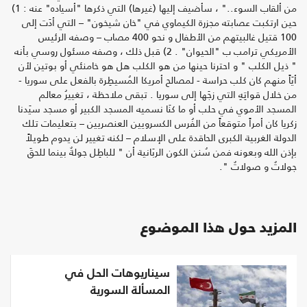
من ألقاب السوء.." ، سأضيف إليها (غيرها) التي ذكرها "أسياده" عنه : 1)
حين ارتكبت عصابته مجزرة الكيماوي في "خان شيخون" – التي أدَت إلى
100 قتيل غالبيتهم من الأطفال و نحو 400 مصاب – وصفه الرئيس
الأمريكي ترامب ب "الحيوان" . 2) قبل ذلك ، وصفه مسئول روسي بأنه
" ذيل الكلب " و احترنا حينها من هو الكلب هل هو خامنئي أو بوتين لأن
أيَاً منهم كان كلب حراسة - لمصالح أمريكا المُسيطِرة بالفعل على سوريا -
من خلال قواتِهِ التي زجَها إلى سوريا . تبقى ملاحظة ، تغييرُ معالم
المسجد الأموي في حلب أو ما كنَا نسميه المسجد الكبير أو مسجد سيَدنا
زكريا كان أمراً متوقعاً من الفُرس الكسرويين العنصريين – بتعليمات تلك
الدولة الغربية الكبرى الحاقدة على الإسلام – لكنه تغيير لن يدوم طويلاً
بإذن الله وبعونه فمن سُنن الكون الربَانية أن " للباطِل جولةٌ بينما للحقَ
جولاتٌ و صولاتٌ ".
المزيد حول هذا الموضوع
سيناريوهات الحل في
المسألة السورية