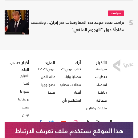
سياسة
5
ترامب يحدد موعد بدء المفاوضات مع إيران.. ويكشف
مفاجأة حول "الهجوم الملغي"
الأخبار
آراء
المزيد
أخبار حسب
سياسة
كتاب عربي21
عربي21 TV
البلد
العراق
تغطيات
قضايا وآراء
عالم الفن
ليبيا
اقتصاد
مقالات مختارة
تكنولوجيا
سوريا
رياضة
أفكار
صحة
بريطانيا
صحافة
استطلاع رأي
مصر
ملفات وتقارير
لبنان
تابعنا على
هذا الموقع يستخدم ملف تعريف الارتباط