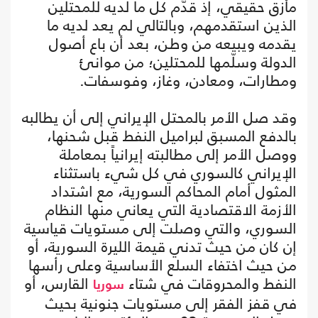
مأزق حقيقي، إذ قدّم كل ما لديه للمحتلين
الذين استقدمهم، وبالتالي لم يعد لديه ما
يقدمه ويبيعه من وطن، بعد أن باع أصول
الدولة وسلّمها للمحتلين؛ من موانئ
ومطارات، ومعادن، وغاز، وفوسفات.
وقد صل الأمر بالمحتل الإيراني إلى أن يطالبه
بالدفع المسبق لبراميل النفط قبل شحنها،
ووصل الأمر إلى مطالبته إيرانياً بمعاملة
الإيراني كالسوري في كل شيء باستثناء
المثول أمام المحاكم السورية، مع اشتداد
الأزمة الاقتصادية التي يعاني منها النظام
السوري، والتي وصلت إلى مستويات قياسية
إن كان من حيث تدني قيمة الليرة السورية، أو
من حيث اختفاء السلع الأساسية وعلى رأسها
النفط والمحروقات في شتاء
القارس، أو
سوريا
في قفز الفقر إلى مستويات جنونية بحيث