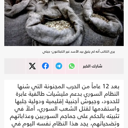
يرى الكاتب أنه لم يتبق بيد الأسد غير الكبتاغون- جيتي
شارك الخبر
بعد 12 عاماً من الحرب المجنونة التي شنها
النظام السوري بدعم مليشيات طائفية عابرة
للحدود، وجيوش أجنبية إقليمية ودولية جلبها
واستقدمها لقتل الشعب السوري، أملاً في
تثبيته بالحكم على جماجم السوريين وعذاباتهم
وتضحياتهم، يجد هذا النظام نفسه اليوم في