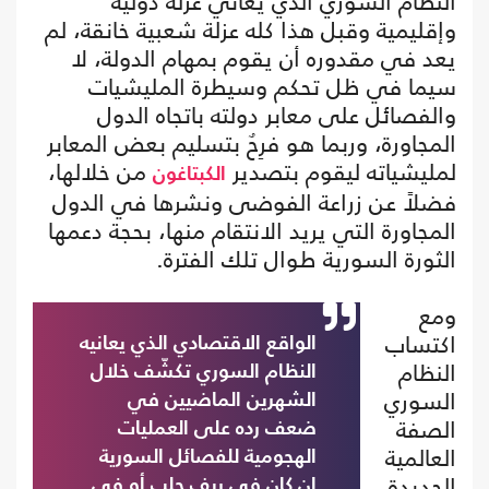
النظام السوري الذي يعاني عزلة دولية
وإقليمية وقبل هذا كله عزلة شعبية خانقة، لم
يعد في مقدوره أن يقوم بمهام الدولة، لا
سيما في ظل تحكم وسيطرة المليشيات
والفصائل على معابر دولته باتجاه الدول
المجاورة، وربما هو فرِحٌ بتسليم بعض المعابر
لمليشياته ليقوم بتصدير
من خلالها،
الكبتاغون
فضلاً عن زراعة الفوضى ونشرها في الدول
المجاورة التي يريد الانتقام منها، بحجة دعمها
الثورة السورية طوال تلك الفترة.
ومع
اكتساب
الواقع الاقتصادي الذي يعانيه
النظام
النظام السوري تكشّف خلال
السوري
الشهرين الماضيين في
الصفة
ضعف رده على العمليات
العالمية
الهجومية للفصائل السورية
الجديدة
إن كان في ريف حلب أو في