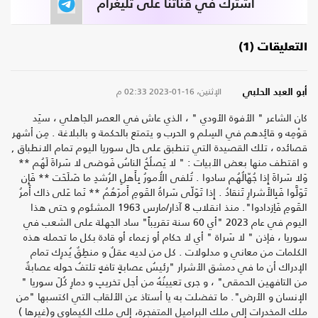
اشترك في قناتنا على تليغرام
التعليقات (1)
الإثنين، 16-01-2023
02:33 م
أبو العبد الحلبي
كان الشاعر " الأفوة الأودي " ، الذي عاش في العصر الجاهلي ، سيَد
قوْمِه و قائِدهم في السِلم و الحرب و يتمتع بالحكمة و بالبلاغة . مِن أشهر
قصائده ، تلك القصيدة التي تنطبق على حال سوريا اليوم تمام الانطباق ,
و اقتطف منها بعض الأبيات : " لا يَصلُحُ الناسُ فَوضى لا سَراةَ لَهُم **
وَلا سَراةَ إِذا جُهّالُهُم سادوا . تُلفى الأُمورُ بِأَهلِ الرُشدِ ما صَلَحَت ** فَإِن
تَوَلَّوا فَبِالأَشرارِ تَنقادُ . إِذا تَوَلّى سَراةُ القَومِ أَمرَهُمُ ** نَما عَلى ذاك أَمرُ
القَومِ فَاِزدادوا". منذ انقلاب 8 آذار/مارس 1963 المشئوم و حتى هذا
اليوم في عام 2023 "أي 60 سنة تقريباً" ساد الجهلة على الشعب في
سوريا ، فإذن " لا سَراة " أي لا حكام أو زعماء أو قادة بكل ما تحمله هذه
الكلمات من معاني و مدلولات . كل من لديه عقلٌ و منطِقٌ يُدرِك تمام
الإدراك أن ما في دمشق الأشرار "رئيسُ عصابةٍ تافهٍ تلتفُ حوله عصابةٌ
من التافهين الحمقى" ، و جرى تعيينُهُ من أجل تخريبِ و دمارِ كُلَ سوريا "
الإنسان و الأرض". ما تفضلت به يا أستاذ عن الألقاب التي اكتسبها "من
ملك المخدرات إلى ملك البراميل المتفجرة، إلى ملك الكيماوي و(غيرها )