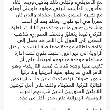
مع الأمريكي، وتجلى ذلك بتأجيل وربما إلغاء
لقاء وزير الخارجية التركي مولود جاويش أوغلو
مع نظيره السوري فيصل مقداد والذي كان
مقرراً في أبو ظبي، وذلك بعد أن أبدت
واشنطن -على ما يبدو- تقديم تنازلات للطرف
التركي فيما يتعلق بالملف السوري، فذهب
البعض إلى القول بأن الأمر قد يصل إلى
إقامة منطقة موحدة ومعارضة للأسد من جبل
الزاوية إلى دير الزور، بحيث تكون تحت إدارة
مستقلة موحدة مدعومة أمريكياً، على أن
تغيب عنها وجوه قيادات قسد التاريخية، وهو
الأمر الذي لم يعلق عليه أمريكياً ولا تركياً،
سوى أصوات تركية تحدثت عن حلب بأن تكون
الجائزة التركية المقبلة، وذلك على أمل توطين
اللاجئين السوريين الذين شردتهم الحرب
الروسية- الإيرانية على مدى أكثر من عقد.