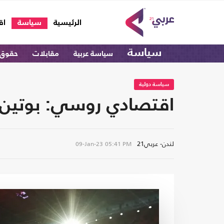
(current)
الرئيسية
سياسة
اق
سياسة
سياسة عربية
مقابلات
حقوق 
سياسة دولية
اقتصادي روسي: بوتين ي
لندن- عربي21
09-Jan-23
05:41 PM