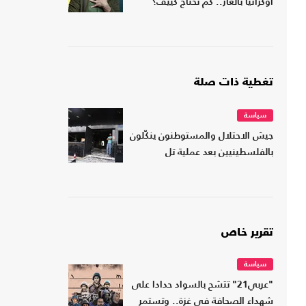
أوكرانيا بالغاز.. كم تحتاج كييف؟
تغطية ذات صلة
سياسة
جيش الاحتلال والمستوطنون ينكّلون
بالفلسطينيين بعد عملية تل
تقرير خاص
سياسة
"عربي21" تتشح بالسواد حدادا على
شهداء الصحافة في غزة.. وتستمر