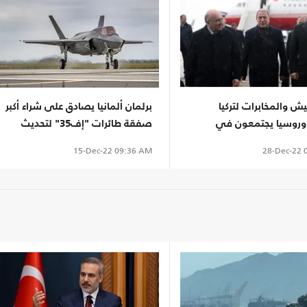
يش والمخابرات لتركيا
برلمان ألمانيا يصادق على شراء أكبر
وروسيا يجتمعون في
صفقة طائرات "إف35" لتحديث
الجيش
28-Dec-22
0
15-Dec-22
09:36 AM