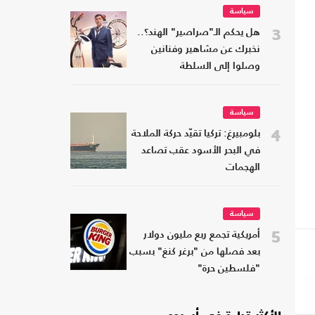
سياسة
3
هل يحكم الـ"صراصير" الهند؟..
نخبرك عن مشاهير وفنانين
وصلوا إلى السلطة
سياسة
4
بلومبيرغ: تركيا تقيّد حركة الملاحة
في البحر الأسود عقب تصاعد
الهجمات
سياسة
5
أمريكية تجمع ربع مليون دولار
بعد فصلها من "برغر كنغ" بسبب
"فلسطين حرة"