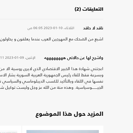
التعليقات (2)
الثلاثاء، 10-01-2023
06:05 ص
ناقد لا حاقد
اشبع من الضحك مع المهرجين العرب عندما يعلقون و يحاولون ت
الإثنين، 09-01-2023
8:11
واشرح لها عن حالاتي ههههههههه
اعجتني شهادة هذا الخبير الاقتصادي الذي لايرى روسية الا من زاوي
وبسرعة فقط للقاء رئيس الجمهورية العربية السورية بشار الا
نفسها في اللقاء وبالتأكيد للكسب الديبلوماسي والسياسي نظرا
الجيـــــــــوسياسية. وهذه منة من الله عز وجل وليست توك
المزيد حول هذا الموضوع