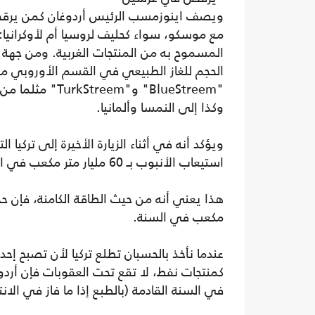
ويصف اينوزمسب الرئيس أردوغان كمن يرقص
مع موسكو، سواء كحليف لروسيا أم لأوكرانيا: ف
المسموح به من المنتجات الغربية. ومن جهة فإ
الحجم للغاز الطبيعي في القسم الأوروبي من 
"BlueStreem" و"
وكذا إلى النمسا وألمانيا.
ويؤكد أنه في أثناء الزيارة الأخيرة إلى تركيا
استيعاب الأنبوب بـ 60 مليار متر مكعب في السنة.
مكعب في السنة.
عندما نأخذ بالحسبان تطلع تركيا لأن تصبح إحد
كمنتجات نفط، لا تقع تحت العقوبات فإن أردو
في السنة القادمة (بالطبع إذا ما فاز في الانت