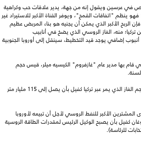
 في عرسين ويقول إنه من جهة، يدير علاقات حب وكراهية
هو ينظم "اتفاقات القمح"، ويوفر القناة الأكبر للاستيراد غير
ن الربح الأكبر الذي يمكن أن يجنيه هو بناء المربض عظيم
تركيا؛ منه، الغاز الروسي الذي يضخ في أنابيب
TurkStreem" مثلما من أنبوب إضافي يوجد قيد التخطيط، سينقل إلى أوروبا الجنوبية
 التي قام بها مدير عام "غازفروم" الكيسيه ميلر، قيس حجم
هذا يعني أنه من حيث الطاقة الكامنة، فإن حجم الغاز الذي يمر عبر تركيا كفيل بأن يصل إلى 115 مليار متر
ى المشترين الأكبر للنفط الروسي لأجل أن تبيعه لأوروبا
غان كفيل بأن يصبح الوكيل الرئيس لمقدرات الطاقة الروسية
خابات للرئاسة).