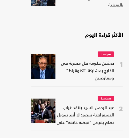
بالتغطية
الأكثر قراءة اليوم
سياسة
1
تدشين حكومة ظل مصرية في
الخارج بمشاركة "تكنوقراط"
ومعارضين
سياسة
2
عبد الرحمن السيد ينتقد غياب
الديمقراطية بمصر: لا أريد تمويل
نظام يفرض "قبضة خانقة" على
شعبه