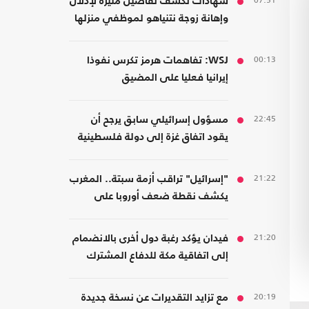
07:51
شهادات تكشف تفاصيل مثيرة لإذلال
وإهانة زوجة نتنياهو لموظفي منزلها
00:13
WSJ: تفاهمات هرمز تكرس نفوذا
إيرانيا فعليا على المضيق
22:45
مسؤول إسرائيلي سابق يرجح أن
يقود اتفاق غزة إلى دولة فلسطينية
21:22
"إسرائيل" تراقب أزمة سبتة.. المغرب
يكشف نقطة ضعف أوروبا على
حدودها مع أفريقيا
21:20
فيدان يؤكد رغبة دول أخرى بالانضمام
إلى اتفاقية مكة للدفاع المشترك
20:19
مع تزايد التقديرات عن نسخة جديدة