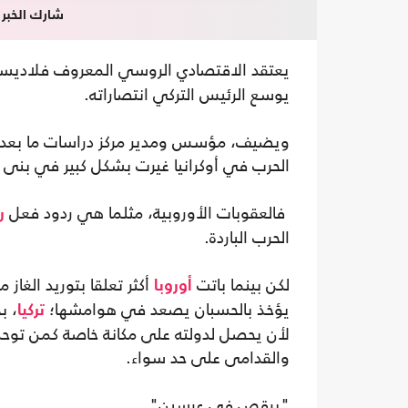
شارك الخبر
يعتقد الاقتصادي الروسي المعروف فلاديس
يوسع الرئيس التركي انتصاراته.
ويضيف، مؤسس ومدير مركز دراسات ما بعد ال
الحرب في أوكرانيا غيرت بشكل كبير في بنى ال
فالعقوبات الأوروبية، مثلما هي ردود فعل
ر
الحرب الباردة.
لكن بينما باتت
أكثر تعلقا بتوريد الغاز 
أوروبا
يؤخذ بالحسبان يصعد في هوامشها؛
، ب
تركيا
لأن يحصل لدولته على مكانة خاصة كمن توحد م
والقدامى على حد سواء.
"يرقص في عرسين"