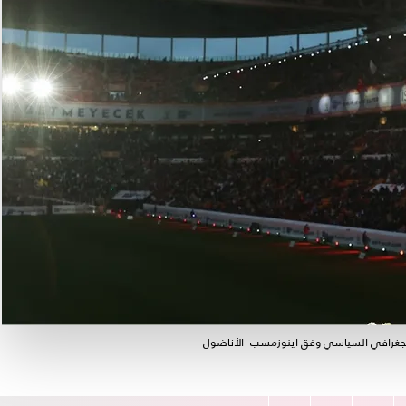
 الجغرافي السياسي وفق اينوزمسب- الأناضول