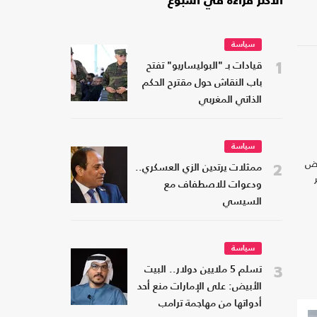
الأكثر قراءة في أسبوع
سياسة
1
قيادات بـ "البوليساريو" تفتح
باب النقاش حول مقترح الحكم
الذاتي المغربي
سياسة
ــض
2
ممثلات يرتدين الزي العسكري..
ودعوات للاصطفاف مع
السيسي
سياسة
3
تسلم 5 ملايين دولار.. البيت
الأبيض: على الإمارات منع أحد
أدواتها من مهاجمة ترامب