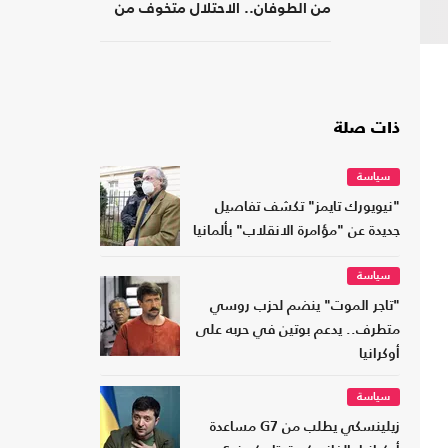
من الطوفان.. الاحتلال متخوف من
استهداف إيلات
ذات صلة
سياسة
"نيويورك تايمز" تكشف تفاصيل
جديدة عن "مؤامرة الانقلاب" بألمانيا
سياسة
"تاجر الموت" ينضم لحزب روسي
متطرف.. يدعم بوتين في حربه على
أوكرانيا
سياسة
زيلينسكي يطلب من G7 مساعدة