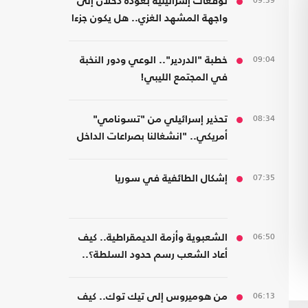
09:39
توقعات إسرائيلية بعودة دحلان إلى
واجهة المشهد الغزي.. هل يكون جزءا
من ترتيبات ما بعد الحرب؟
09:04
خطبة "الدردير".. الوعي ودور النخبة
في المجتمع الليبي!
08:34
تحذير إسرائيلي من "تسونامي"
أمريكي.. "انشغالنا بصراعات الداخل
يحجب ما يتغير بواشنطن"
07:35
إشكال الطائفية في سوريا
06:50
الشعبوية وأزمة الديمقراطية.. كيف
أعاد الشعب رسم حدود السلطة؟..
كتاب جديد
06:13
من هوميروس إلى تيك توك.. كيف