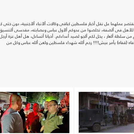
 يقتصر عملهما عل نقل أخبار فلسطين كباقى وكالات ألأنباء ألأجنبية، دون حتى ك
 للأهل فى ألضفة، تخلصوا من عدوكم ألأول عباس وعصابته، مقدسى ألتنسيق
من سلطة ألعار ، يخل لكم ألجو لصيد أعداءكم. أحيانا أتساءل، هل أهل غزة أرجل
اه (قفاه) يأمر عيش!!!! رحم ألله شهداء فلسطين ولعن ألله عباس وكل من