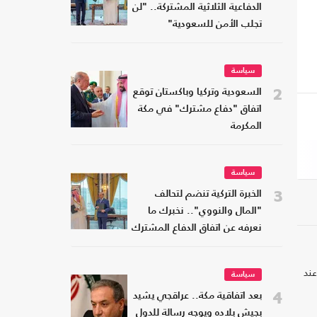
الدفاعية الثلاثية المشتركة.. "لن
تجلب الأمن للسعودية"
سياسة
2
السعودية وتركيا وباكستان توقع
اتفاق "دفاع مشترك" في مكة
المكرمة
سياسة
3
الخبرة التركية تنضم لتحالف
"المال والنووي".. نخبرك ما
نعرفه عن اتفاق الدفاع المشترك
عند
سياسة
4
بعد اتفاقية مكة.. عراقجي يشيد
بجيش بلاده ويوجه رسالة للدول