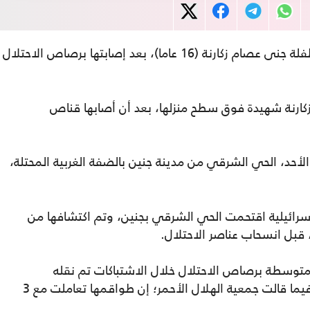
أعلنت وزارة الصحة الفلسطينية استشهاد الطفلة جنى عصام زكارنة (16 عاما)، بعد إصابتها برصاص الاحتلال
زكارنة شهيدة فوق سطح منزلها، بعد أن أصابها قناص
الأحد، الحي الشرقي من مدينة جنين بالضفة الغربية المحتلة،
سرائيلية اقتحمت الحي الشرقي بجنين، وتم اكتشافها من
 قبل انسحاب عناصر الاحتلال.
متوسطة برصاص الاحتلال خلال الاشتباكات تم نقله
لمستشفى ابن سينا التخصصي في جنين، فيما قالت جمعية الهلال الأحمر؛ إن طواقمها تعاملت مع 3