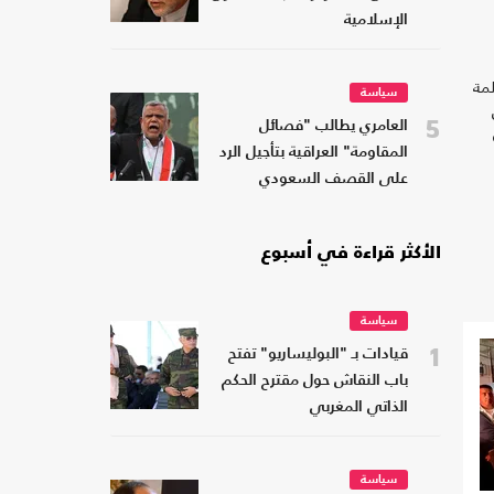
الإسلامية
لمة
سياسة
5
العامري يطالب "فصائل
المقاومة" العراقية بتأجيل الرد
على القصف السعودي
الأكثر قراءة في أسبوع
سياسة
1
قيادات بـ "البوليساريو" تفتح
باب النقاش حول مقترح الحكم
الذاتي المغربي
سياسة