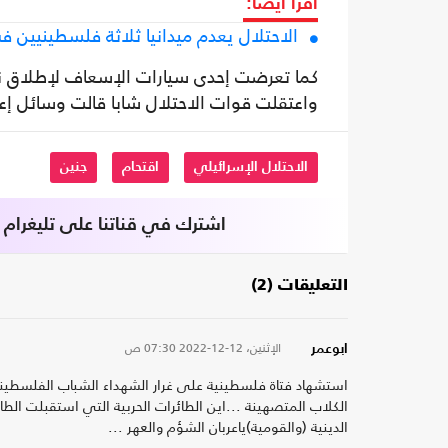
اقرأ أيضا:
الاحتلال يعدم ميدانيا ثلاثة فلسطينيين 
كما تعرضت إحدى سيارات الإسعاف لإطلاق نار 
واعتقلت قوات الاحتلال شابا قالت وسائل إ
الاحتلال الإسرائيلي
اقتحام
جنين
اشترك في قناتنا على تليغرام
التعليقات (2)
الإثنين، 12-12-2022
07:30 ص
ابوعمر
استشهاد فتاة فلسطينية على غرار الشهداء الشباب الفلسطينين ب
الكلاب المتصهينة ...اين الطائرات الحربية التي استقبلت الطائر
الدينية (والقومية)ياعربان الشؤم والعهر ...