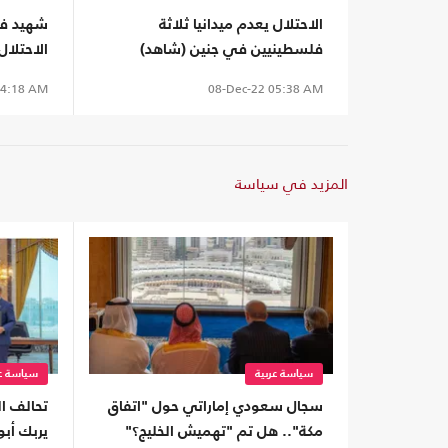
الاحتلال يعدم ميدانيا ثلاثة
شهيد ف
فلسطينيين في جنين (شاهد)
الاحتلال
4:18 AM
08-Dec-22
05:38 AM
المزيد في سياسة
سياسة عربية
سياسة عر
سجال سعودي إماراتي حول "اتفاق
تحالف ال
مكة".. هل تم "تهميش الخليج؟"
يربك أب