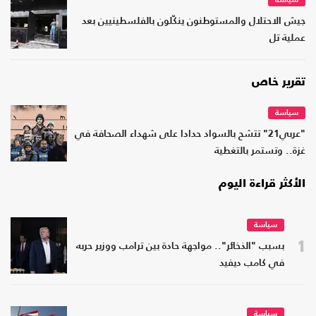
سياسة
جيش الاحتلال والمستوطنون ينكّلون بالفلسطينيين بعد
عملية تل
تقرير خاص
سياسة
"عربي21" تتشح بالسواد حدادا على شهداء الصحافة في
غزة.. وتستمر بالتغطية
الأكثر قراءة اليوم
سياسة
1
بسبب "الذخائر".. مواجهة حادة بين ترامب ووزير حربه
في كامب ديفيد
سياسة