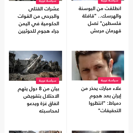
سياسة عربية
سياسة عربية
انطلقت من البوسنة
عشرات القتلى
والهرسك.. "قافلة
والجرحى من القوات
فلسطين" تصل
الحكومية في اليمن
قهرمان مرعش
جراء هجوم للحوثيين
سياسة عربية
سياسة عربية
علاء مبارك يحذر من
بيان من 8 دول يتهم
إيران بعد هجوم
الاحتلال بتقويض
دمياط: "انتظروا
اتفاق غزة ويدعو
التحقيقات"
لمحاسبته