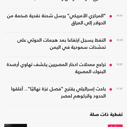
19:41
"المركزي الأمريكي" يرسل شحنة نقدية ضخمة من
الدولار إلى العراق
18:29
النفط يسجل ارتفاعا بعد هجمات الحوثي على
تحشدات سعودية في اليمن
18:07
تراجع معدلات ادخار المصريين يكشف تهاوي أرصدة
البنوك المصرية
17:37
باحث إسرائيلي يقترح "فصل غزة نهائيًا".. أغلقوا
الحدود واتركوهم لمصر
تغطية ذات صلة