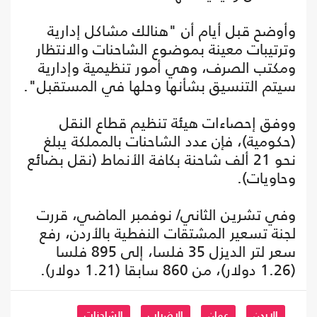
وأوضح قبل أيام أن "هنالك مشاكل إدارية
وترتيبات معينة بموضوع الشاحنات والانتظار
ومكتب الصرف، وهي أمور تنظيمية وإدارية
سيتم التنسيق بشأنها وحلها في المستقبل".
ووفق إحصاءات هيئة تنظيم قطاع النقل
(حكومية)، فإن عدد الشاحنات بالمملكة يبلغ
نحو 21 ألف شاحنة بكافة الأنماط (نقل بضائع
وحاويات).
وفي تشرين الثاني/ نوفمبر الماضي، قررت
لجنة تسعير المشتقات النفطية بالأردن، رفع
سعر لتر الديزل 35 فلسا، إلى 895 فلسا
(1.26 دولار)، من 860 سابقا (1.21 دولار).
الاردن
عمان
الإضراب
الشاحنات