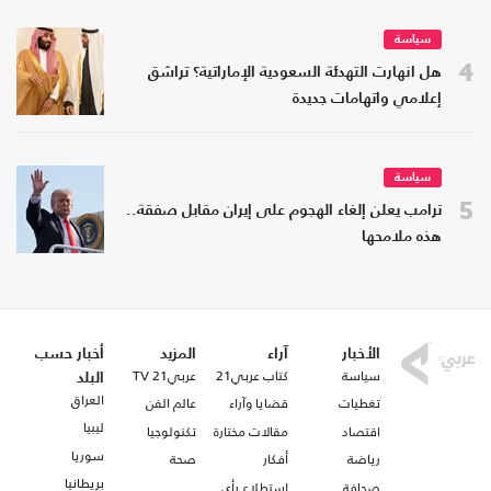
سياسة
4
هل انهارت التهدئة السعودية الإماراتية؟ تراشق
إعلامي واتهامات جديدة
سياسة
5
ترامب يعلن إلغاء الهجوم على إيران مقابل صفقة..
هذه ملامحها
الأخبار
آراء
المزيد
أخبار حسب
سياسة
كتاب عربي21
عربي21 TV
البلد
العراق
تغطيات
قضايا وآراء
عالم الفن
ليبيا
اقتصاد
مقالات مختارة
تكنولوجيا
سوريا
رياضة
أفكار
صحة
بريطانيا
صحافة
استطلاع رأي