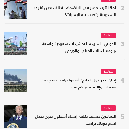
2
لماذا تتردد مصر في الانضمام لتحالف بحري تقوده
السعودية وتغيب عنه الإمارات؟
سياسة
3
الحوثي: استهدفنا تحشيدات سعودية واسعة
وأوقعنا مئات القتلى والجرحى
سياسة
4
إيران تحذر دول الخليج: أقنعوا ترامب بعدم شن
هجمات وإلا سنضربكم بقوة
سياسة
5
البنتاغون يكشف تكلفة إنشاء أسطول بحري يحمل
اسم دونالد ترامب