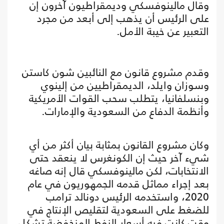
وقال مالينوفسكي وديمقراطيون آخرون إن
على الرئيس أن يذهب إلى أبعد من مجرد
التعبير عن خيبة الأمل.
وقدم مشروع قانون مع النائبين شون كاستن
وسوزان وايلد، الديمقراطيين من إلينوي
وبنسلفانيا، يتطلب سحب القوات الأمريكية
وأنظمة الدفاع من السعودية والإمارات.
وكان مشروع القانون بمثابة بيان أكثر من أي
شيء آخر حيث إن الكونغرس لا ينعقد حتى
الانتخابات، لكن مالينوفسكي قال إنه صاغه
بعد إجراء مماثل قدمه الجمهوريون في عام
2020، واستخدمه الرئيس دونالد ترامب
للضغط على السعودية لتقليص الإنتاج في
وقت كانت فيه أسعار النفط المنخفضة تشكل