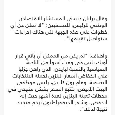
وقال برايان ديسي المستشار الاقتصادي
الوطني للرئيس، للصحفيين: "لا نعلن عن أي
خطوات على هذه الجبهة لكن هناك إجراءات
سنواصل تقييمها".
وأضاف: "لم يكن من الممكن أن يأتي قرار
أوبك بلس في وقت أسوأ من الناحية
السياسية بالنسبة لبايدن، الذي راهن جزئيا
على انخفاض أسعار البنزين لحملة الانتخابات
النصفية. وقام رون كلاين، رئيس موظفي
البيت الأبيض، بتتبع السعر بشكل منهجي في
محطات تعبئة البنزين لعدة أشهر حيث إنه
انخفض، وشعر الديمقراطيون بزخم متجدد
نتيجة لذلك".