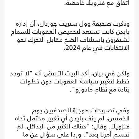
اتفاق مع فنزويلا غامضة.
وذكرت صحيفة وول ستريت جورنال، أن إدارة
بايدن كانت تستعد لتخفيض العقوبات للسماح
لشيفرون باستئناف الضخ مقابل التحرك نحو
الانتخابات في عام 2024.
ولكن في بيان، أكد البيت الأبيض أنه "لا توجد
خطط لتغيير سياسة العقوبات دون خطوات
بناءة مع نظام مادورو".
وفي تصريحات موجزة للصحفيين يوم
الخميس، لم ينف بايدن أي تغيير محتمل تجاه
فنزويلا. وقال: "هناك الكثير من البدائل. لم
نحسم أمرنا بعد". وردا على سؤال عن ما