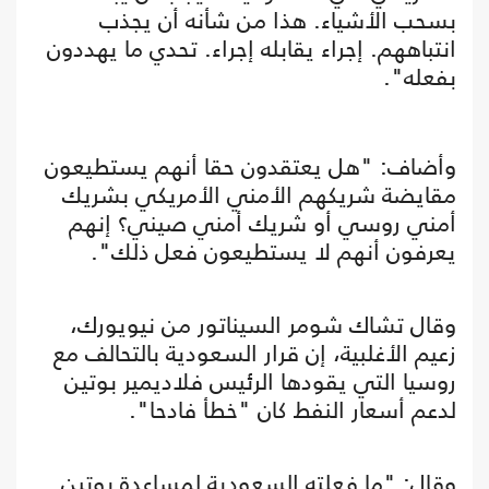
بسحب الأشياء. هذا من شأنه أن يجذب
انتباههم. إجراء يقابله إجراء. تحدي ما يهددون
بفعله".
وأضاف: "هل يعتقدون حقا أنهم يستطيعون
مقايضة شريكهم الأمني الأمريكي بشريك
أمني روسي أو شريك أمني صيني؟ إنهم
يعرفون أنهم لا يستطيعون فعل ذلك".
وقال تشاك شومر السيناتور من نيويورك،
زعيم الأغلبية، إن قرار السعودية بالتحالف مع
روسيا التي يقودها الرئيس فلاديمير بوتين
لدعم أسعار النفط كان "خطأ فادحا".
وقال: "ما فعلته السعودية لمساعدة بوتين