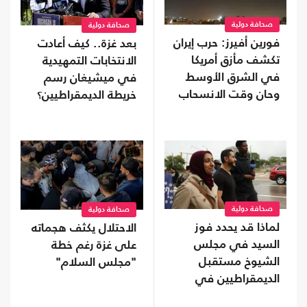
صحافة دولية
صحافة دولية
فورين أفيرز: حرب إيران
بعد غزة.. كيف أعادت
تكشف مأزق أمريكا
الانتخابات التمهيدية
في الشرق الأوسط
في ميشيغان رسم
وحان وقت الانسحاب
خريطة الديمقراطيين؟
صحافة دولية
صحافة دولية
لماذا قد يحدد فوز
الاحتلال يكثف هجماته
السيد في مجلس
على غزة رغم خطة
الشيوخ مستقبل
"مجلس السلام"
الديمقراطيين في
أمريكا؟