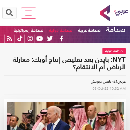
صحافة
صحافة عربية
صحافة دولية
صحافة إسرائيلية
صحافة دولية
NYT: بايدن بعد تقليص إنتاج أوبك: مغازلة
الرياض أم الانتقام؟
عربي21- باسل درويش
08-Oct-22
10:32 AM