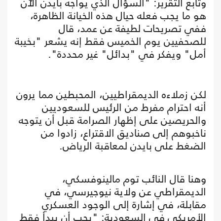
وتابع التقرير: "السؤال الذي يواجه بايدن الآن
هو ما يجب فعله حيال هذه الخيانة الظاهرة،
ففي تصريحات لطيفة عن عمد، قال
للصحفيين يوم الخميس فقط إنه يشعر "بخيبة
أمل" ويفكر في "بدائل" غير محددة".
لكن زملاءه الديمقراطيين، المحبطين مما يرون
أنه احترام مفرط من الرئيس للسعوديين
والحريصين على إظهار الصرامة قبل أن يتوجه
ناخبوهم إلى صناديق الاقتراع، زادوا من
الضغط على بايدن لمعاقبة الرياض.
وهنا قال النائب توم مالينوفسكي،
الديمقراطي عن ولاية نيوجيرسي، في
مقابلة، في إشارة إلى الوجود العسكري
الأمريكي في السعودية: "يجب أن يبدأ فقط