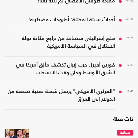
04:59
معركة طوفان الأقصى لم تنته بعد!
04:56
أحداث سبتة المحتلة: أطروحات مضطربة!
20:26
قلق إسرائيلي متصاعد من تراجع مكانة دولة
الاحتلال في السياسة الأمريكية
19:57
فورين أفيرز: حرب إيران تكشف مأزق أمريكا في
الشرق الأوسط وحان وقت الانسحاب
19:41
"المركزي الأمريكي" يرسل شحنة نقدية ضخمة من
الدولار إلى العراق
ذات صلة
صحافة