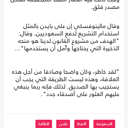
مصدر قلق.
وقال مالينوفسكي إن على بايدن بالمثل
استخدام التشريع لدفع السعوديين. وقال:
"الهدف من مشروع القانون لدينا هو منحه
الذخيرة التي يحتاجها وآمل أن يستخدمها"...
"لقد خاطر، وكان واضحا وصادقا من أجل هذه
العلاقة، وهذه ليست الطريقة التي يجب أن
يستجيب بها الصديق. لذلك فإنه ربما ينبغي
عليهم العثور على أصدقاء جدد".
السعودية
النفط
بايدن
الطاقة