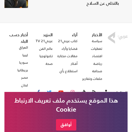
بالتخلي عن السلاح
الأخبار
آراء
المزيد
أخبار حسب
سياسة
كتاب عربي21
عربي21 TV
البلد
العراق
تغطيات
قضايا وآراء
عالم الفن
ليبيا
اقتصاد
مقالات مختارة
تكنولوجيا
سوريا
رياضة
أفكار
صحة
بريطانيا
صحافة
استطلاع رأي
مصر
ملفات وتقارير
لبنان
تابعنا على
هذا الموقع يستخدم ملف تعريف الارتباط
Cookie
من نحن
اتصل بنا
شروط الاستخدام
أوافق
عربي21 ، جميع الحقوق محفوظة @ 2020