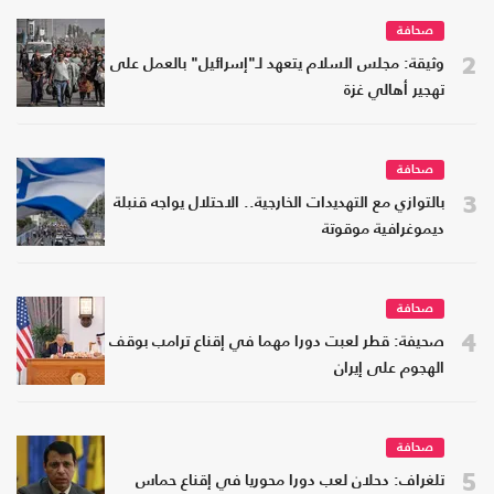
صحافة
2
وثيقة: مجلس السلام يتعهد لـ"إسرائيل" بالعمل على
تهجير أهالي غزة
صحافة
3
بالتوازي مع التهديدات الخارجية.. الاحتلال يواجه قنبلة
ديموغرافية موقوتة
صحافة
4
صحيفة: قطر لعبت دورا مهما في إقناع ترامب بوقف
الهجوم على إيران
صحافة
5
تلغراف: دحلان لعب دورا محوريا في إقناع حماس