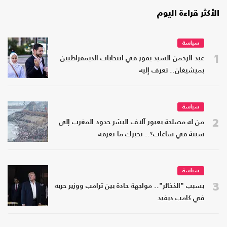
الأكثر قراءة اليوم
سياسة
1
عبد الرحمن السيد يفوز في انتخابات الديمقراطيين
بميشيغان.. تعرف إليه
سياسة
2
من له مصلحة بعبور آلاف البشر حدود المغرب إلى
سبتة في ساعات؟.. نخبرك ما نعرفه
سياسة
3
بسبب "الذخائر".. مواجهة حادة بين ترامب ووزير حربه
في كامب ديفيد