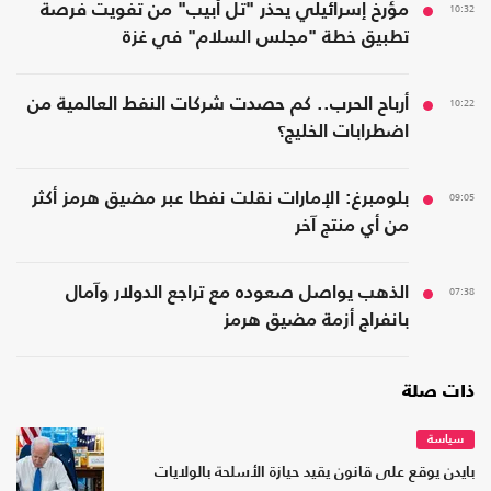
10:32
مؤرخ إسرائيلي يحذر "تل أبيب" من تفويت فرصة
تطبيق خطة "مجلس السلام" في غزة
10:22
أرباح الحرب.. كم حصدت شركات النفط العالمية من
اضطرابات الخليج؟
09:05
بلومبرغ: الإمارات نقلت نفطا عبر مضيق هرمز أكثر
من أي منتج آخر
07:38
الذهب يواصل صعوده مع تراجع الدولار وآمال
بانفراج أزمة مضيق هرمز
ذات صلة
سياسة
بايدن يوقع على قانون يقيد حيازة الأسلحة بالولايات