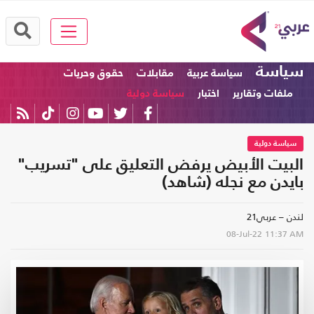
سياسة
سياسة عربية
مقابلات
حقوق وحريات
ملفات وتقارير
اختبار
سياسة دولية
سياسة دولية
البيت الأبيض يرفض التعليق على "تسريب"
بايدن مع نجله (شاهد)
لندن – عربي21
08-Jul-22
11:37 AM