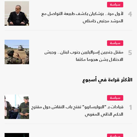
سياسة
4
لأول مرة.. بزشكيان يكشف طبيعة التواصل مع
المرشد مجتبى خامنئي
سياسة
5
مقتل جنديين إسرائيليين جنوب لبنان.. وجيش
الاحتلال يشن هجوما مكثفا
الأكثر قراءة في أسبوع
سياسة
1
قيادات بـ "البوليساريو" تفتح باب النقاش حول مقترح
الحكم الذاتي المغربي
سياسة