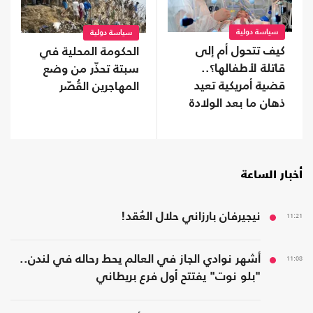
سياسة دولية
سياسة دولية
كيف تتحول أم إلى
الحكومة المحلية في
قاتلة لأطفالها؟..
سبتة تحذّر من وضع
قضية أمريكية تعيد
المهاجرين القُصّر
ذهان ما بعد الولادة
إلى الواجهة
أخبار الساعة
11:21
نيجيرفان بارزاني حلال العُقد!
11:08
أشهر نوادي الجاز في العالم يحط رحاله في لندن..
"بلو نوت" يفتتح أول فرع بريطاني