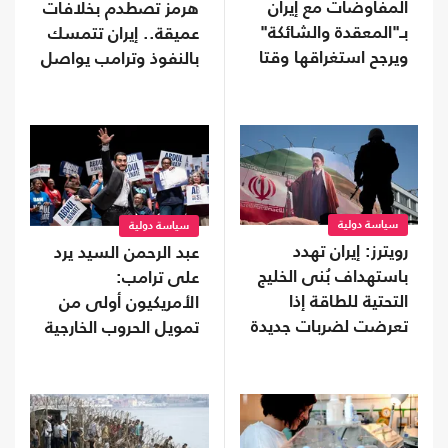
المفاوضات مع إيران
هرمز تصطدم بخلافات
بـ"المعقدة والشائكة"
عميقة.. إيران تتمسك
ويرجح استغراقها وقتا
بالنفوذ وترامب يواصل
التهديد
سياسة دولية
سياسة دولية
رويترز: إيران تهدد
عبد الرحمن السيد يرد
باستهداف بُنى الخليج
على ترامب:
التحتية للطاقة إذا
الأمريكيون أولى من
تعرضت لضربات جديدة
تمويل الحروب الخارجية