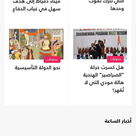
التي تُترَك تموت
ميناء دمياط إلى هدف
وحدها
سهل في غياب الدفاع
الجوي؟
مدونات
مدونات
هل كسرت حركة
نحو الدولة التأسيسية
"الصراصير" الهندية
هالة مودي التي لا
تُقهر؟
أخبار الساعة