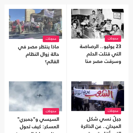
مدونات
مدونات
23 يوليو.. الرصاصة
ماذا ينتظر مصر في
التي قتلت الحلم
حالة زوال النظام
وسرقت مصر منا
القائم؟
مدونات
مدونات
جيلٌ نسي شكل
السيسي و"جمبري"
الميدان.. عن الذاكرة
العسكر: كيف تحول