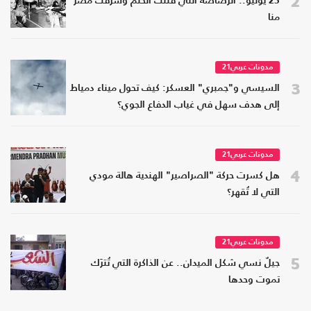
2
23 يوليو.. الرصاصة التي قتلت الحلم وسرقت مصر
منا
مدونات عربي21
3
السيسي و"جمبري" العسكر: كيف تحول ميناء دمياط
إلى هدف سهل في غياب الدفاع الجوي؟
مدونات عربي21
4
هل كسرت حركة "الصراصير" الهندية هالة مودي
التي لا تُقهر؟
مدونات عربي21
5
جيلٌ نسي شكل الميدان.. عن الذاكرة التي تُترَك
تموت وحدها