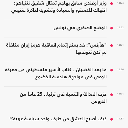
13:04
وزير أوغندي سابق يهاجم تمثال شقيق نتنياهو:
انتهاك للدستور والسيادة وتشويه لذاكرة عنتيبي
12:32
الوضع الصفري في تونس
12:31
"هآرتس": قد يمنح إتمام اتفاقية هرمز إيران مكافأة
لم تكن تتوقعها
12:26
ما بعد القضبان.. كتاب لأسير فلسطيني عن معركة
الوعي في مواجهة هندسة الخضوع
12:01
حزب العدالة والتنمية في تركيا.. 25 عاماً من
الدروس
11:37
كيف أصبح العشق من طرف واحد سياسةً عربية؟!