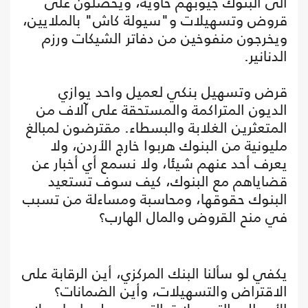
الى البنوك جيوبهم خاوية، ويحصلون على
قروض وتسهيلات و"سيولة كاش" بالملايين،
ويخرجون منفوخين من دفاتر الشيكات ورزم
الدنانير.
قرض وتسهيل بنكي لعميل واحد يوازي
الديون المتراكمة والمستحقة على آلاف من
المتعثرين الغلابة والبسطاء. مقترضون لمبالغ
مليونية من البنوك هربوا خارج الأردن، ولا
يعرف أحد عنهم شيئا، ولا نسمع أي أخبار عن
قضاياهم مع البنوك، كيف سوف تستعيد
البنوك حقوقها، ومحاسبة ومساءلة من تسبب
في منح القروض والمال الهارب؟
يكفي لو سألنا البنك المركزي، أين الرقابة على
الاقتراض والتسهيلات، وأين الضمانات؟