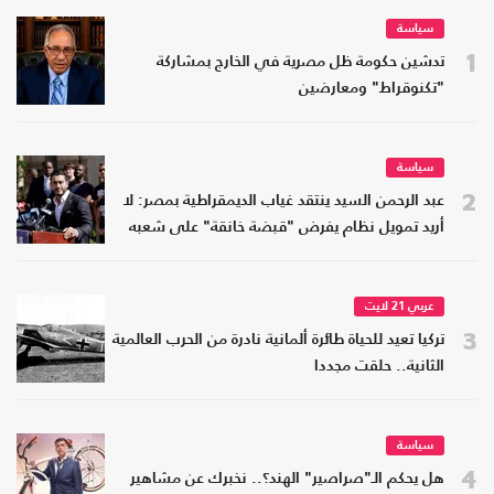
سياسة
1
تدشين حكومة ظل مصرية في الخارج بمشاركة
"تكنوقراط" ومعارضين
سياسة
2
عبد الرحمن السيد ينتقد غياب الديمقراطية بمصر: لا
أريد تمويل نظام يفرض "قبضة خانقة" على شعبه
عربي 21 لايت
3
تركيا تعيد للحياة طائرة ألمانية نادرة من الحرب العالمية
الثانية.. حلقت مجددا
سياسة
4
هل يحكم الـ"صراصير" الهند؟.. نخبرك عن مشاهير