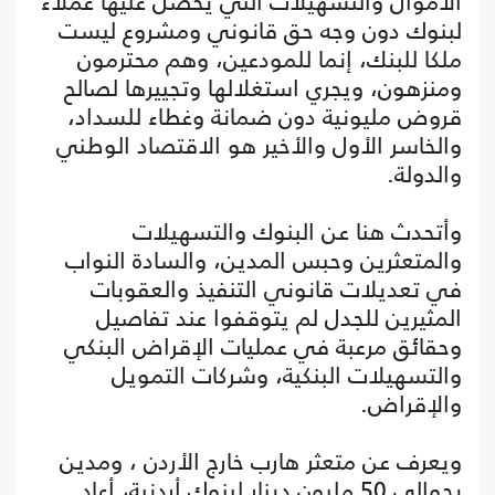
الأموال والتسهيلات التي يحصل عليها عملاء
لبنوك دون وجه حق قانوني ومشروع ليست
ملكا للبنك، إنما للمودعين، وهم محترمون
ومنزهون، ويجري استغلالها وتجييرها لصالح
قروض مليونية دون ضمانة وغطاء للسداد،
والخاسر الأول والأخير هو الاقتصاد الوطني
والدولة.
وأتحدث هنا عن البنوك والتسهيلات
والمتعثرين وحبس المدين، والسادة النواب
في تعديلات قانوني التنفيذ والعقوبات
المثيرين للجدل لم يتوقفوا عند تفاصيل
وحقائق مرعبة في عمليات الإقراض البنكي
والتسهيلات البنكية، وشركات التمويل
والإقراض.
ويعرف عن متعثر هارب خارج الأردن ، ومدين
بحوالي 50 مليون دينار لبنوك أردنية، أعاد