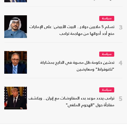
سياسة
3
تسلم 5 ملايين دولار.. البيت الأبيض: على الإمارات
منع أحد أدواتها من مهاجمة ترامب
سياسة
4
تدشين حكومة ظل مصرية في الخارج بمشاركة
"تكنوقراط" ومعارضين
سياسة
5
ترامب يحدد موعد بدء المفاوضات مع إيران.. ويكشف
مفاجأة حول "الهجوم الملغي"