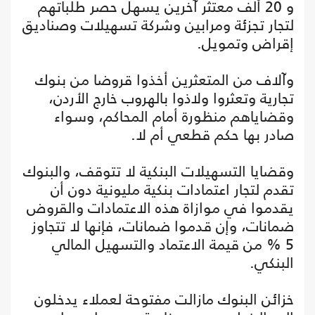
و 20 ألف معتثر آخرين يسهل حصر طلباتهم
لتجار تجزئة ومرابين وشركة تسهيلات وصناديق
إقراض وتمويل.
وآلاف من المتعثرين أخذوا قروضا من بنوك
تجارية وتعثروا ولاذوا بالهروب خارج الأردن،
وقضاياهم منظورة أمام المحاكم، وسواء
صادر بها حكم قطعي أم لا.
وقضايا التسهيلات البنكية لا تتوقف، والبنوك
تقدم لتجار اعتمادات بنكية مليونية دون أن
يقدموا في موازاة هذه الاعتمادات والقروض
ضمانات، وإن قدموا ضمانات، فإنها لا تتجاوز
5 % من قيمة الاعتماد والتسهيل المالي
البنكي.
خزائن البنوك مازالت مفتوحة لعملاء يدخلون