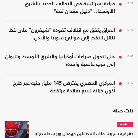
17:22
قراءة إسرائيلية في التحالف الجديد بالشرق
الأوسط.. "دليل فقدان ثقة"
17:14
العراق يتفق مع ائتلاف تقوده "شيفرون" على خط
لنقل النفط إلى موانئ سوريا والأردن
16:45
هل تتحول صراعات أوكرانيا والشرق الأوسط وتايوان
إلى حرب عالمية واحدة؟
16:12
المركزي المصري يقترض 145 مليار جنيه عبر طرح
أذون خزانة للبيع بفائدة مرتفعة
ذات صلة
سياسة
حقوقية سورية: ملف المعتقلين مهمش ويجب حله دوليا