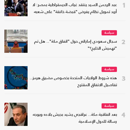
1
عبد الرحمن السيد ينتقد غياب الديمقراطية بمصر: لا
أريد تمويل نظام يفرض "قبضة خانقة" على شعبه
سياسة
2
سجال سعودي إماراتي حول "اتفاق مكة".. هل تم
"تهميش الخليج؟"
سياسة
3
هذه شروط الولايات المتحدة بخصوص مضيق هرمز..
تفاصيل الاتفاق المقترح
سياسة
4
بعد اتفاقية مكة.. عراقجي يشيد بجيش بلاده ويوجه
رسالة للدول الإسلامية