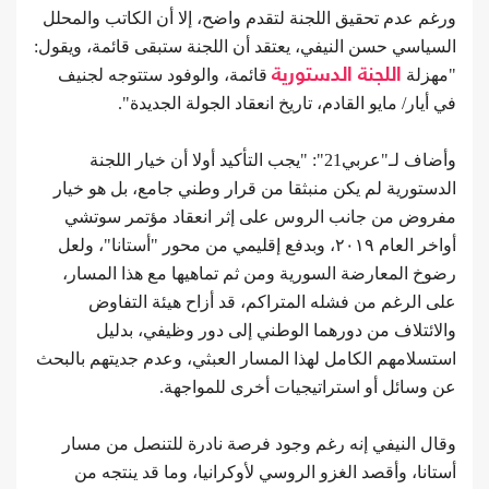
ورغم عدم تحقيق اللجنة لتقدم واضح، إلا أن الكاتب والمحلل
السياسي حسن النيفي، يعتقد أن اللجنة ستبقى قائمة، ويقول:
"مهزلة
اللجنة الدستورية
قائمة، والوفود ستتوجه لجنيف
في أيار/ مايو القادم، تاريخ انعقاد الجولة الجديدة".
وأضاف لـ"عربي21": "يجب التأكيد أولا أن خيار اللجنة
الدستورية لم يكن منبثقا من قرار وطني جامع، بل هو خيار
مفروض من جانب الروس على إثر انعقاد مؤتمر سوتشي
أواخر العام ٢٠١٩، وبدفع إقليمي من محور "أستانا"، ولعل
رضوخ المعارضة السورية ومن ثم تماهيها مع هذا المسار،
على الرغم من فشله المتراكم، قد أزاح هيئة التفاوض
والائتلاف من دورهما الوطني إلى دور وظيفي، بدليل
استسلامهم الكامل لهذا المسار العبثي، وعدم جديتهم بالبحث
عن وسائل أو استراتيجيات أخرى للمواجهة.
وقال النيفي إنه رغم وجود فرصة نادرة للتنصل من مسار
أستانا، وأقصد الغزو الروسي لأوكرانيا، وما قد ينتجه من