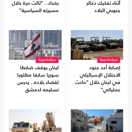
أثناء تفكيك ذخائر
بغداد.. "ثالث مرة خلال
جنوبي البلاد
مسيرته السياسية"
سياسة عربية
سياسة عربية
إصابة أحد جنود
لبنان يوقف ضابطا
الاحتلال الإسرائيلي
سوريا سابقا مطلوبا
في لبنان خلال "حادث
لقضاء بلاده.. يدرس
عملياتي"
تسليمه لدمشق