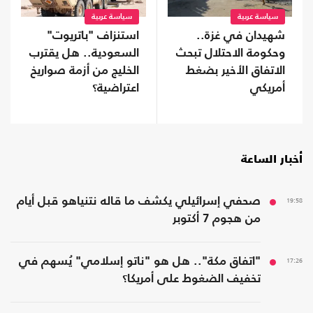
سياسة عربية
سياسة عربية
شهيدان في غزة..
استنزاف "باتريوت"
وحكومة الاحتلال تبحث
السعودية.. هل يقترب
الاتفاق الأخير بضغط
الخليج من أزمة صواريخ
أمريكي
اعتراضية؟
أخبار الساعة
19:58
صحفي إسرائيلي يكشف ما قاله نتنياهو قبل أيام
من هجوم 7 أكتوبر
17:26
"اتفاق مكة".. هل هو "ناتو إسلامي" يُسهم في
تخفيف الضغوط على أمريكا؟