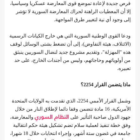
فرص جديدة لإعادة تموضع قوى المعارضة عسكريا وسياسيا،
إلا أن المعطيات الراهنة لحراك المعارضة السورية لا تؤشر
إلى وجود أي نية لتغيير طرق المواجهة.
ودعا القوى الوطنية السورية التي هي خارج الكيانات الرسمية
(الائتلاف، هيئة التفاوض)، إلى أن تضغط بشتى الوسائل لوقف
هذه "المهزلة"، وتقديم مشروع جديد لنضال السوريين ينبثق
من أولوياتهم وحاجاتهم، وليس من أجندات الخارج، على حد
تعبيره.
ماذا يتضمن القرار 2254؟
وشمل القرار الأممي 2254، الذي تقدمت به الولايات المتحدة
الأمريكية، 16 مادة تتضمن وقفا دائما لإطلاق النار من خلال
جهود الدول صاحبة التأثير على
النظام السوري
والمعارضة،
وفق خطة تنفيذ لعملية سلام تضم تشكيل هيئة حكم انتقالية
جامعة في غضون ستة أشهر، وإجراء انتخابات خلال 18 شهرا،