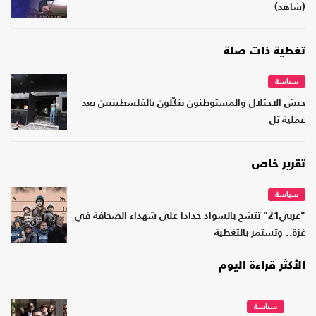
(شاهد)
تغطية ذات صلة
سياسة
جيش الاحتلال والمستوطنون ينكّلون بالفلسطينيين بعد
عملية تل
تقرير خاص
سياسة
"عربي21" تتشح بالسواد حدادا على شهداء الصحافة في
غزة.. وتستمر بالتغطية
الأكثر قراءة اليوم
سياسة