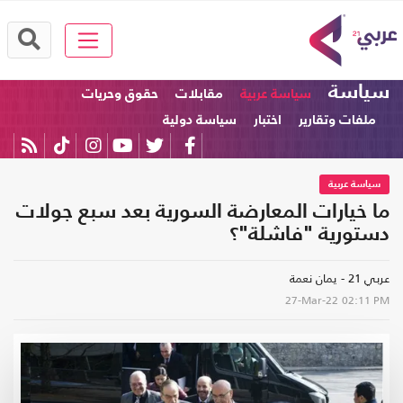
سياسة
سياسة عربية
مقابلات
حقوق وحريات
ملفات وتقارير
اختبار
سياسة دولية
سياسة عربية
ما خيارات المعارضة السورية بعد سبع جولات
دستورية "فاشلة"؟
عربي 21 - يمان نعمة
27-Mar-22
02:11 PM