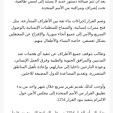
بعد أن تتم صياغة دستور جديد لا يستند إلى أسس طائفية،
تحت إشراف ومراقبة من الأمم المتحدة.
وضم القرار إجراءات بناء ثقة بين الأطراف المتنازعة، مثل
فتح ممرات إنسانية، والسماح للمنظمات الإنسانية بالوصول
السريع والآمن إلى جميع أنحاء سوريا، والإفراج عن المعتقلين
بشكل تعسفي، خاصة النساء والأطفال منهم.
وطالب بتوقف جميع الأطراف عن تنفيذ أي هجمات ضد
المدنيين والمرافق الحيوية والطبية وفرق العمل الإنساني،
وعودة النازحين داخليا إلى منازلهم، وإعادة تأهيل المناطق
المتضررة، وتقديم المساعدة للدول المضيفة للاجئين.
وأوجب كذلك تقديم تقرير سريع خلال شهر واحد من بدء
تطبيق القرار من الأمم المتحدة إلى مجلس الأمن حول
الالتزام بتنفيذ بنود القرار 2254.
يشار إلى أن القرار 2254 بني على المبادئ التي نصت عليها