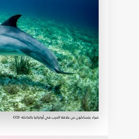
خبراء يتساءلون عن علاقة الحرب في أوكرانيا بالحادثة- CC0