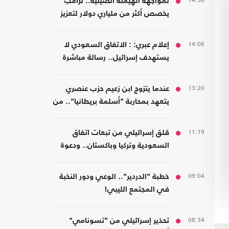
14:58
لمواجهة الهيمنة الصينية.. ترامب
يخصص أكثر من ملياري دولار لتعزيز
إنتاج المعادن الحيوية
14:06
إعلام عبري: : الاتفاق السعودي لا
يستهدف إسرائيل.. رسالة مباشرة
إلى إيران
13:20
عندما يتزوج ابن زعيم حزب عنصري
يتعهد بمحاربة "أسلمة بريطانيا".. من
مسلمة!
11:19
قلق إسرائيلي من تبعات اتفاق
السعودية وتركيا وباكستان.. ودعوة
لتشكيل تحالفات موازية
09:04
خطبة "الدردير".. الوعي ودور النخبة
في المجتمع الليبي!
08:34
تحذير إسرائيلي من "تسونامي"