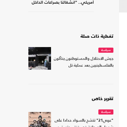
أمريكي.. "انشغالنا بصراعات الداخل
يحجب ما يتغير بواشنطن"
تغطية ذات صلة
سياسة
جيش الاحتلال والمستوطنون ينكّلون
بالفلسطينيين بعد عملية تل
تقرير خاص
سياسة
"عربي21" تتشح بالسواد حدادا على