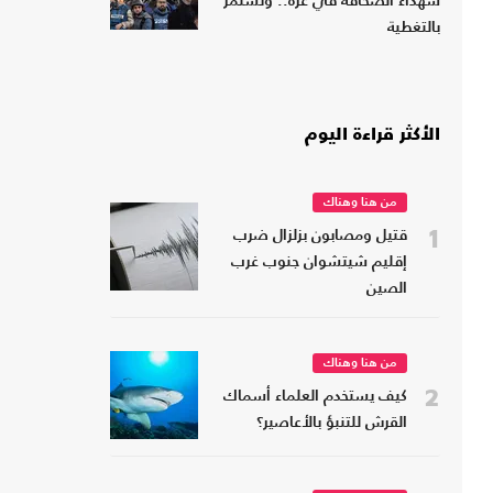
شهداء الصحافة في غزة.. وتستمر
بالتغطية
الأكثر قراءة اليوم
من هنا وهناك
1
قتيل ومصابون بزلزال ضرب
إقليم شيتشوان جنوب غرب
الصين
من هنا وهناك
2
كيف يستخدم العلماء أسماك
القرش للتنبؤ بالأعاصير؟