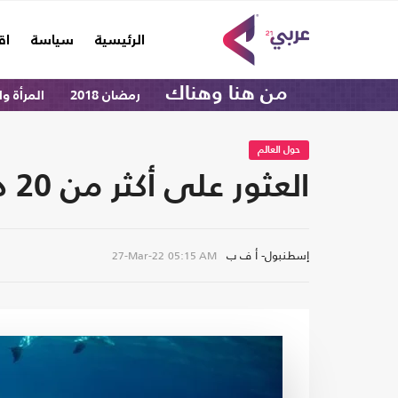
(current)
الرئيسية
سياسة
اق
من هنا وهناك
رمضان 2018
المرأة و
حول العالم
العثور على أكثر من 20 دلفينا نافقا على أحد شواطئ إسطنبول (شاهد)
إسطنبول- أ ف ب
27-Mar-22
05:15 AM