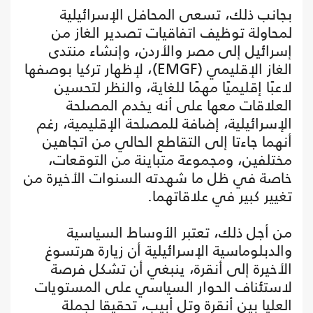
بجانب ذلك، تسعى المحافل الإسرائيلية
لمحاولة توظيف اتفاقيات تصدير الغاز من
إسرائيل إلى مصر والأردن، وإنشاء منتدى
الغاز الإقليمي (EMGF)، لإظهار تركيا بوصفها
لاعبًا إقليميًا مهمًا للغاية، والنظر لتحسين
العلاقات معها على أنه يخدم المصلحة
الإسرائيلية، إضافة للمصلحة الإقليمية، رغم
أنهما جاءتا إلى التقاطع الحالي من اتجاهين
مختلفين، ومجموعة متباينة من التوقعات،
خاصة في ظل ما شهدته السنوات الأخيرة من
تغيير كبير في علاقاتهما.
من أجل ذلك، تعتبر الأوساط السياسية
والدبلوماسية الإسرائيلية أن زيارة هرتسوغ
الأخيرة إلى أنقرة، ينبغي أن تشكل فرصة
لاستئناف الحوار السياسي على المستويات
العليا بين أنقرة وتل أبيب، تحقيقا لجملة