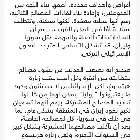
أغراض وأهداف محددة، أهمها بناء الثقة بين
الحكومتين، وإعادة بناء لقاءات المصالح الثنائية،
رغم أنها عملية معقدة، لكنها ممكنة، وتتطلب
عملاً شاقًا في المدى القريب، بزعم أن
الساحات ذات الصلة والمهمة مثل سوريا
وإيران، قد تشكل الأساس المتجدد للتعاون
الإسرائيلي التركي.
صحيح أنه يصعب الحديث عن نشوء مصالح
متطابقة بين أنقرة وتل أبيب عقب زيارة
هرتسوغ، لكن الإسرائيليين لا يستثنون وجود
ما يعتبرونها "زوايا" يمكن لهما من خلالها
تحديد المصالح المشتركة، بزعم أنهما تسعيان
لكبح نفوذ إيران في المنطقة بشكل عام، بما
في ذلك في سوريا، كل لمصالحه الخاصة،
بعد أن تآكلت مصالحهما المشتركة بشكل كبير
في السنوات الأخيرة، ولعل زيارة هرتسوغ