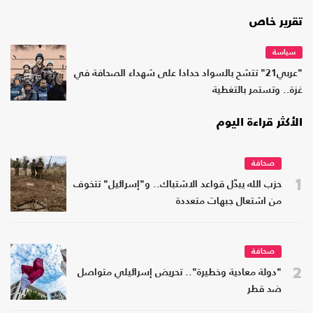
تقرير خاص
سياسة
"عربي21" تتشح بالسواد حدادا على شهداء الصحافة في
غزة.. وتستمر بالتغطية
الأكثر قراءة اليوم
صحافة
1
حزب الله يبدّل قواعد الاشتباك.. و"إسرائيل" تتخوف
من اشتعال جبهات متعددة
صحافة
2
"دولة معادية وخطيرة".. تحريض إسرائيلي متواصل
ضد قطر