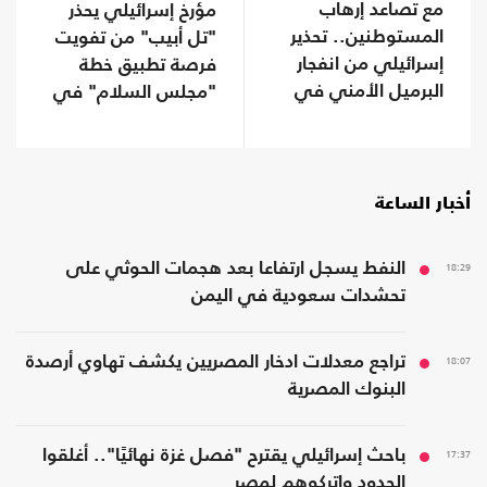
مع تصاعد إرهاب
مؤرخ إسرائيلي يحذر
المستوطنين.. تحذير
"تل أبيب" من تفويت
إسرائيلي من انفجار
فرصة تطبيق خطة
البرميل الأمني في
"مجلس السلام" في
الضفة
غزة
أخبار الساعة
18:29
النفط يسجل ارتفاعا بعد هجمات الحوثي على
تحشدات سعودية في اليمن
18:07
تراجع معدلات ادخار المصريين يكشف تهاوي أرصدة
البنوك المصرية
17:37
باحث إسرائيلي يقترح "فصل غزة نهائيًا".. أغلقوا
الحدود واتركوهم لمصر