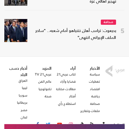
تهجير أهالي غزة
صحافة
5
يديعوت: ترامب أهان نتنياهو أمام شعبه.. "ساحر
الملف الإيراني انتهى"
الأخبار
آراء
المزيد
أخبار حسب
سياسة
كتاب عربي21
عربي21 TV
البلد
العراق
تغطيات
قضايا وآراء
عالم الفن
ليبيا
اقتصاد
مقالات مختارة
تكنولوجيا
سوريا
رياضة
أفكار
صحة
بريطانيا
صحافة
استطلاع رأي
مصر
ملفات وتقارير
لبنان
تابعنا على