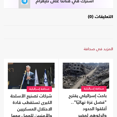
اشترك في قناتنا على تليغرام
التعليقات (0)
المزيد في صحافة
صحافة إسرائيلية
صحافة إسرائيلية
باحث إسرائيلي يقترح
شركات تصنيع الأسلحة
"فصل غزة نهائيًا"..
الكبرى تستقطب قادة
أغلقوا الحدود
الاحتلال العسكريين
واتركوهم لمصر
والأمنيين للعمل معها