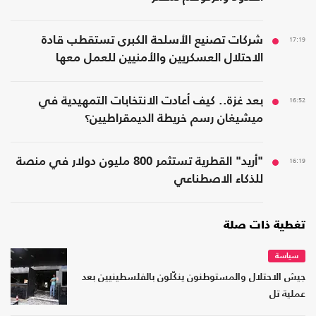
17:19
شركات تصنيع الأسلحة الكبرى تستقطب قادة
الاحتلال العسكريين والأمنيين للعمل معها
16:52
بعد غزة.. كيف أعادت الانتخابات التمهيدية في
ميشيغان رسم خريطة الديمقراطيين؟
16:19
"أريد" القطرية تستثمر 800 مليون دولار في منصة
للذكاء الاصطناعي
تغطية ذات صلة
سياسة
جيش الاحتلال والمستوطنون ينكّلون بالفلسطينيين بعد
عملية تل