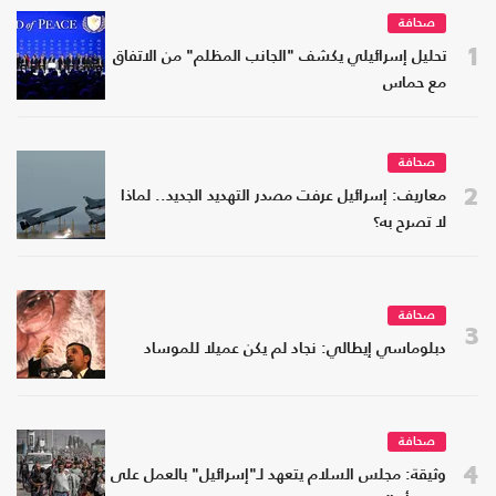
صحافة
1
تحليل إسرائيلي يكشف "الجانب المظلم" من الاتفاق
مع حماس
صحافة
2
معاريف: إسرائيل عرفت مصدر التهديد الجديد.. لماذا
لا تصرح به؟
صحافة
3
دبلوماسي إيطالي: نجاد لم يكن عميلا للموساد
صحافة
4
وثيقة: مجلس السلام يتعهد لـ"إسرائيل" بالعمل على