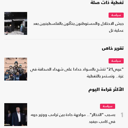
تغطية ذات صلة
سياسة
جيش الاحتلال والمستوطنون ينكّلون بالفلسطينيين بعد
عملية تل
تقرير خاص
سياسة
"عربي21" تتشح بالسواد حدادا على شهداء الصحافة في
غزة.. وتستمر بالتغطية
الأكثر قراءة اليوم
سياسة
1
بسبب "الذخائر".. مواجهة حادة بين ترامب ووزير حربه
في كامب ديفيد