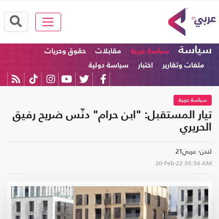
سياسة
سياسة عربية
مقابلات
حقوق وحريات
ملفات وتقارير
اختبار
سياسة دولية
سياسة عربية
تيار المستقبل: "ابن حرام" دنّس ضريح رفيق
الحريري
لندن- عربي21
20-Feb-22
05:56 AM