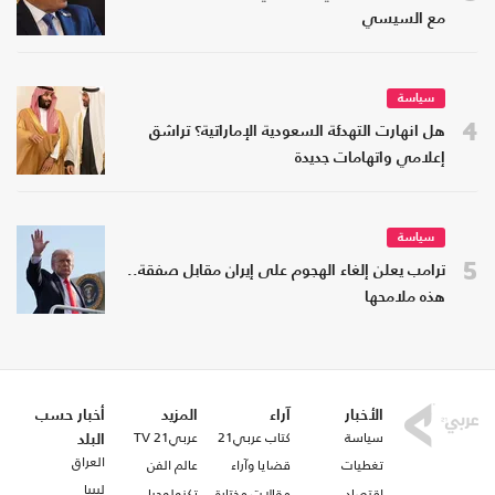
مع السيسي
سياسة
4
هل انهارت التهدئة السعودية الإماراتية؟ تراشق
إعلامي واتهامات جديدة
سياسة
5
ترامب يعلن إلغاء الهجوم على إيران مقابل صفقة..
هذه ملامحها
الأخبار
آراء
المزيد
أخبار حسب
سياسة
كتاب عربي21
عربي21 TV
البلد
العراق
تغطيات
قضايا وآراء
عالم الفن
ليبيا
اقتصاد
مقالات مختارة
تكنولوجيا