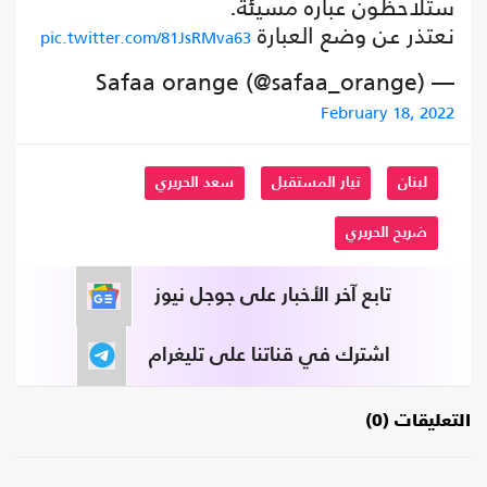
ستلاحظون عباره مسيئة.
نعتذر عن وضع العبارة
pic.twitter.com/81JsRMva63
— Safaa orange (@safaa_orange)
February 18, 2022
لبنان
تيار المستقبل
سعد الحريري
ضريح الحريري
تابع آخر الأخبار على جوجل نيوز
اشترك في قناتنا على تليغرام
التعليقات (0)