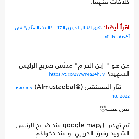
خلافات بينهما.
اقرأ أيضا:
ذكرى اغتيال الحريري الـ17.. "البيت السنّي" في
أضعف حالاته
من هو " إبن الحرام" مدنّس ضريح الرئيس
الشهيد؟
https://t.co/2WwMa24hJM
— تيّار المستقبل (@Almustaqbal)
February
18, 2022
بس عيب🤣
تم تهكير الgoogle map عند ضريح الرئيس
الشهيد رفيق الحريري. و عند دخولكم