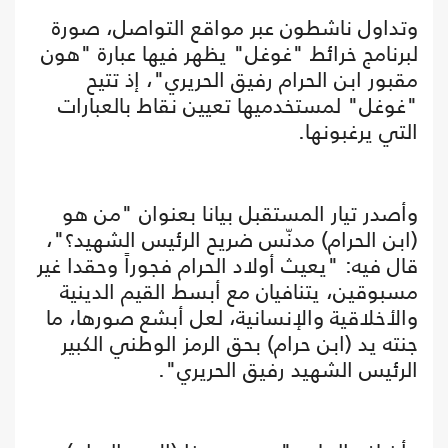
وتداول ناشطون عبر مواقع التواصل، صورة
لبرنامج خرائط "غوغل" يظهر فيها عبارة "هون
مقبور ابن الحرام رفيق ‏الحريري"، إذ تتيح
"غوغل" لمستخدميها تعيين نقاط بالعبارات
التي يرغبونها.
وأصدر تيار المستقبل بيانا بعنوان "من هو
(ابن الحرام) مدنّس ضريح الرئيس الشهيد؟"،
قال فيه: ‏"يعيث أولاد الحرام فجوراً وحقدا غير
مسبوقين، يتنافيان مع أبسط القيم الدينية
‏والأخلاقية والإنسانية، لعل أبشع صورها، ما
جنته يد (ابن حرام) بحق الرمز ‏الوطني الكبير
الرئيس الشهيد رفيق الحريري".