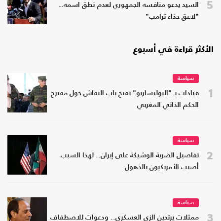
5
السيد يدعو منافسه الجمهوري لعدم نطق اسمه..
"لاعق حذاء ترامب"
الأكثر قراءة في أسبوع
سياسة
1
قيادات بـ "البوليساريو" تفتح باب النقاش حول مقترح
الحكم الذاتي المغربي
سياسة
2
تفاصيل الضربة الوشيكة على إيران.. لهذا السبب
أصيب الأمريكيون بالذهول
سياسة
3
ممثلات يرتدين الزي العسكري.. ودعوات للاصطفاف