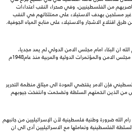
صريهم من الفلسطينيين، وفي صحراء النقب اعتداءات
غير مسلحين بهدف الاستيلاء على ممتلكاتهم في النقب
 طرق اقتلاع الاشجار والاستيلاء على منابع المياه الجوفية.
له ان البكاء امام مجلس الامن الدولي لم يعد مجديا،
ونسأل: ألم تجف دموعكم من كثرة البكاء امام مجلس الامن والمؤتمرات الدولية والعربية منذ عام1948م
سطيني فإن الامر يقتضي العودة الى ميثاق منظمة التحرير
قبل العبث به عام 1993 والتخلص من الذين اتخمتهم السلطة وتضخمت وانتفخت جيوبهم
ام الله ضرورة وطنية فلسطينية لأن الإسرائيليين من جانبهم
لسلطة الفلسطينية وتعاملها مع الاسرائيليين أدى الى ان