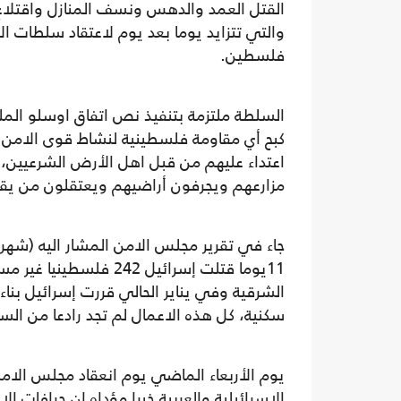
القتل العمد والدهس ونسف المنازل واقتلاع 
والتي تتزايد يوما بعد يوم لاعتقاد سلطات الا
فلسطين.
السلطة ملتزمة بتنفيذ نص اتفاق اوسلو الم
كبح أي مقاومة فلسطينية لنشاط قوى الامن 
اعتداء عليهم من قبل اهل الأرض الشرعيين،
مزارعهم ويجرفون أراضيهم ويعتقلون من ي
جاء في تقرير مجلس الامن المشار اليه (شهر
سكنية، كل هذه الاعمال لم تجد رادعا من السل
يوم الأربعاء الماضي يوم انعقاد مجلس الا
الإسرائيلية والعربية خبرا مؤداه ان جرافات 