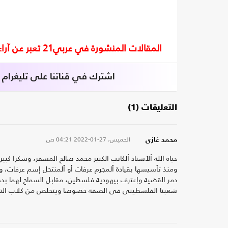
المقالات المنشورة في عربي21 تعبر عن آراء أصحابها ولا تعبر عن رأي أو موقف الصحيفة.
اشترك في قناتنا على تليغرام
التعليقات (1)
الخميس، 27-01-2022
04:21 ص
محمد غازى
حياه الله ألأستاذ ألكاتب الكبير محمد صالح المسفر، وشكرا ك
ومنذ تأسيسها بقيادة ألمجرم عرفات أو ألمنتحل إسم عرفات، 
دمر القضية وإعترف بيهودية فلسطين، مقابل السماح لهما بدخ
شعبنا الفلسطينى فى الضفة خصوصا ويتخلص من كلاب التن