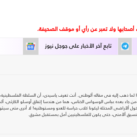
تابع آخر الأخبار على جوجل نيوز
بيرا لما ذهب إليه فى مقاله ألوطنى. أنت تعرف ياسيدى، أن السلطة الفلسطينية،
ومن جاء بعده عباس الوسواس الخناس، هما من هندسا إتفاق أوسلو الكارثى، أل
ول ألأراضى المحتلة ليكونا كلاب حراسة للعدو ومستوطنيه! لا أدرى متى سيثور
سيق ألأمنى، حتى يكون للفلسطينيين أمل بمستقبل مشرق.