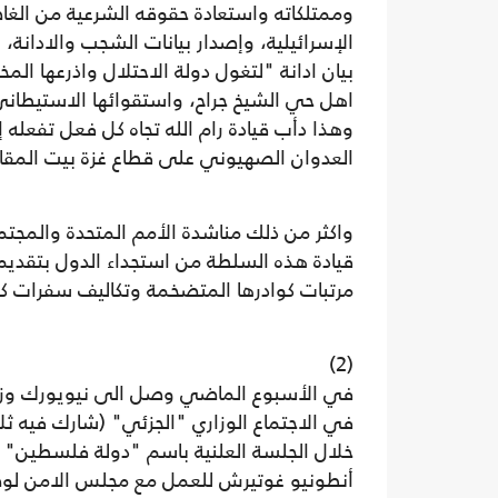
وممتلكاته واستعادة حقوقه الشرعية من الغ
الإسرائيلية، وإصدار بيانات الشجب والادانة،
بيان ادانة "لتغول دولة الاحتلال واذرعها ال
اهل حي الشيخ جراح، واستقوائها الاستيطاني
وهذا دأب قيادة رام الله تجاه كل فعل تفع
العدوان الصهيوني على قطاع غزة بيت المقا
واكثر من ذلك مناشدة الأمم المتحدة والمجت
قيادة هذه السلطة من استجداء الدول بتقديم 
مرتبات كوادرها المتضخمة وتكاليف سفرات كب
(2)
في الأسبوع الماضي وصل الى نيويورك وزير 
في الاجتماع الوزاري "الجزئي" (شارك فيه ثل
خلال الجلسة العلنية باسم "دولة فلسطين" و
أنطونيو غوتيرش للعمل مع مجلس الامن لوض