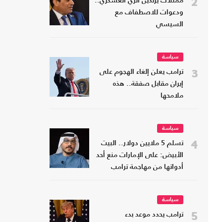
2
ممثلات يرتدين الزي العسكري..
ودعوات للاصطفاف مع
السيسي
سياسة
3
ترامب يعلن إلغاء الهجوم على
إيران مقابل صفقة.. هذه
ملامحها
سياسة
4
تسلم 5 ملايين دولار.. البيت
الأبيض: على الإمارات منع أحد
أدواتها من مهاجمة ترامب
سياسة
5
ترامب يحدد موعد بدء