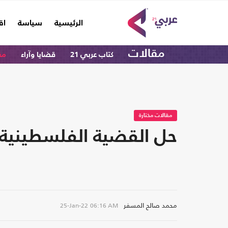
(current)
الرئيسية
سياسة
اق
مقالات
كتاب عربي 21
قضايا وآراء
مق
مقالات مختارة
حل القضية الفلسطينية ي
محمد صالح المسفر
25-Jan-22
06:16 AM