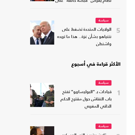
نظام يفرض "قبضة خانقة" على
شعبه
سياسة
5
الولايات المتحدة تضغط على
نتنياهو بشأن غزة.. هذا ما تريده
واشنطن
الأكثر قراءة في أسبوع
سياسة
1
قيادات بـ "البوليساريو" تفتح
باب النقاش حول مقترح الحكم
الذاتي المغربي
سياسة