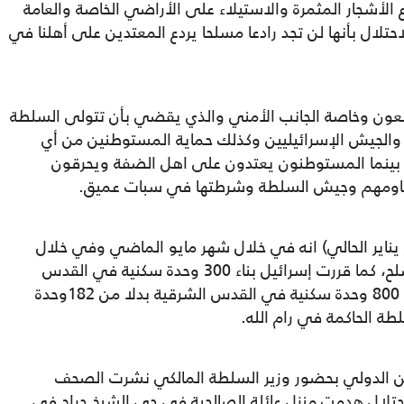
الأشجار المثمرة والاستيلاء على الأراضي الخاصة والعامة
حتلال بأنها لن تجد رادعا مسلحا يردع المعتدين على أهلنا في
لعون وخاصة الجانب الأمني والذي يقضي بأن تتولى السلطة
والجيش الإسرائيليين وكذلك حماية المستوطنين من أي
 بينما المستوطنون يعتدون على اهل الضفة ويحرقون
قاومهم وجيش السلطة وشرطتها في سبات عميق.
 يناير الحالي) انه في خلال شهر مايو الماضي وفي خلال
11يوما قتلت إسرائيل 242 فلسطينيا غير مسلح، كما قررت إسرائيل بناء 300 وحدة سكنية في القدس
الشرقية وفي يناير الحالي قررت إسرائيل بناء 800 وحدة سكنية في القدس الشرقية بدلا من 182وحدة
طة الحاكمة في رام الله.
من الدولي بحضور وزير السلطة المالكي نشرت الصحف
الاحتلال هدمت منزل عائلة الصالحية في حي الشيخ جراح في