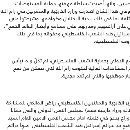
اصبين، وانها أصبحت سلطة مهمتها حماية المستوطنات
 وفي هذا الشأن اصدرت وزارة الخارجية والمغتربين في رام الله
مختلفة بما في ذلك بلدية الاحتلال وطواقمها وشرطتها على
 على أراضيهم ومنازلهم على مسامع وأبصار العالم الجمع".
له إسرائيل ضد الشعب الفلسطيني وحقوقه بما في ذلك
ومة الفلسطينية.
مع الدولي بحماية الشعب الفلسطيني، لم تكلّ ولم تيأس
المساعدات المالية لحكومة رام الله لكي تتمكن من دفع
ار موظفيها والتي لم تعد مجدية.
الخارجية والمغتربين الفلسطيني رياض المالكي للمشاركة
اثة وزراء خارجية فقط) لمجلس الامن الدولي والقى خطابا
راح يدعو في كلمته امام مجلس الامن الامين العام السيد
ع حد لجرائم إسرائيل ضد الشعب الفلسطيني. منها جرائم