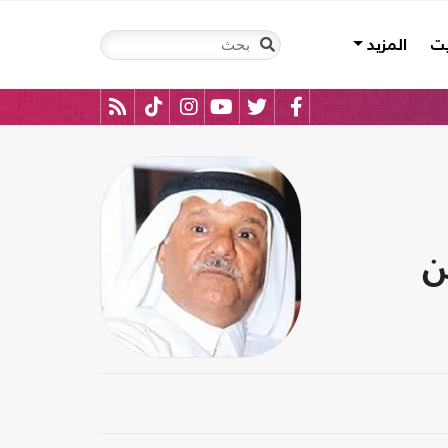
يت
المزيد
ن