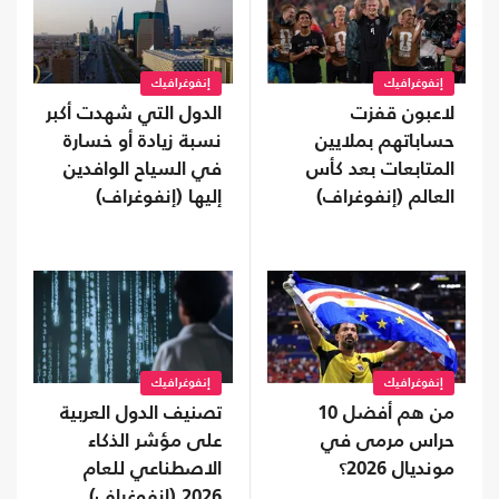
إنفوغرافيك
إنفوغرافيك
لاعبون قفزت
الدول التي شهدت أكبر
حساباتهم بملايين
نسبة زيادة أو خسارة
المتابعات بعد كأس
في السياح الوافدين
العالم (إنفوغراف)
إليها (إنفوغراف)
إنفوغرافيك
إنفوغرافيك
من هم أفضل 10
تصنيف الدول العربية
حراس مرمى في
على مؤشر الذكاء
مونديال 2026؟
الاصطناعي للعام
2026 (إنفوغراف)