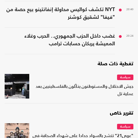
20:40
NYT تكشف كواليس محاولة إنفانتينو بيع حصة من
"فيفا" لشقيق كوشنر
20:24
غضب داخل الحزب الجمهوري.. الحرب وغلاء
المعيشة يربكان حسابات ترامب
تغطية ذات صلة
سياسة
جيش الاحتلال والمستوطنون ينكّلون بالفلسطينيين بعد
عملية تل
تقرير خاص
سياسة
"عربي21" تتشح بالسواد حدادا على شهداء الصحافة في