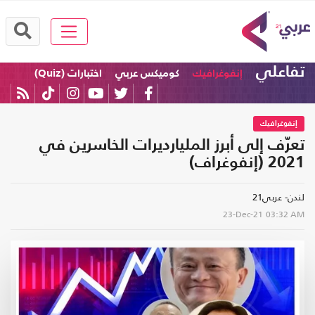
تفاعلي
إنفوغرافيك
كوميكس عربي
اختبارات (Quiz)
إنفوغرافيك
تعرّف إلى أبرز المليارديرات الخاسرين في
2021 (إنفوغراف)
لندن- عربي21
23-Dec-21
03:32 AM