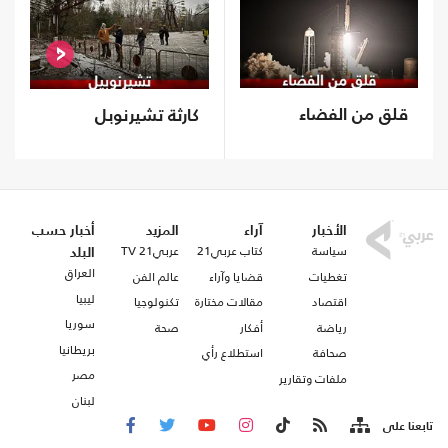
قلق من الفضاء
كارثة تشيرنوبل
الأخبار
آراء
المزيد
أخبار حسب
سياسة
كتاب عربي21
عربي21 TV
البلد
العراق
تغطيات
قضايا وآراء
عالم الفن
ليبيا
اقتصاد
مقالات مختارة
تكنولوجيا
سوريا
رياضة
أفكار
صحة
بريطانيا
صحافة
استطلاع رأي
مصر
ملفات وتقارير
لبنان
تابعنا على