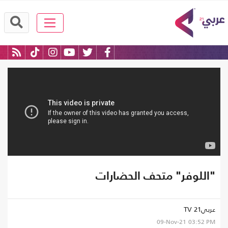
"اللوفر" متحف الحضارات
عربي21 TV
09-Nov-21
03:52 PM