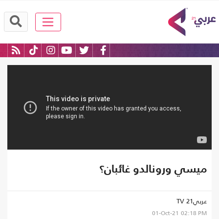
ميسي ورونالدو غائبان؟
عربي21 TV
01-Oct-21
02:18 PM