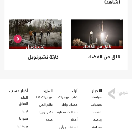
(شاهد)
قلق من الفضاء
كارثة تشيرنوبل
الأخبار
آراء
المزيد
أخبار حسب
سياسة
كتاب عربي21
عربي21 TV
البلد
العراق
تغطيات
قضايا وآراء
عالم الفن
ليبيا
اقتصاد
مقالات مختارة
تكنولوجيا
سوريا
رياضة
أفكار
صحة
بريطانيا
صحافة
استطلاع رأي