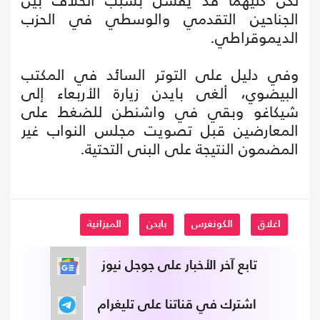
لكنّ كليهما قد يفشل بسبب الخلاف بين
الجناحين التقدمي والوسطي في الحزب
الديموقراطي.
وفي دليل على التوتر السائد في المكتب
البيضوي، ألغى بايدن زيارة الأربعاء إلى
شيكاغو وبقي في واشنطن للضغط على
المعارضين قبل تصويت مجلس النواب غير
المضمون النتيجة على البنى التحتية.
اغلاق
الكونغرس
بايدن
الميزانية
تابع آخر الأخبار على جوجل نيوز
اشترك في قناتنا على تليغرام