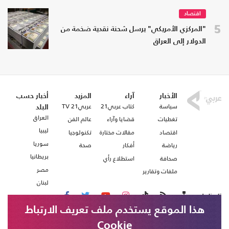
اقتصاد
5
"المركزي الأمريكي" يرسل شحنة نقدية ضخمة من
الدولار إلى العراق
الأخبار
آراء
المزيد
أخبار حسب
سياسة
كتاب عربي21
عربي21 TV
البلد
العراق
تغطيات
قضايا وآراء
عالم الفن
ليبيا
اقتصاد
مقالات مختارة
تكنولوجيا
سوريا
رياضة
أفكار
صحة
بريطانيا
صحافة
استطلاع رأي
مصر
ملفات وتقارير
لبنان
تابعنا على
هذا الموقع يستخدم ملف تعريف الارتباط
Cookie