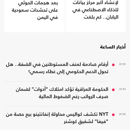
لإنشاء أكبر مركز بيانات
بعد هجمات الحوثي
للذكاء الاصطناعي في
على تحشدات سعودية
اليابان.. كم بلغت
في اليمن
تكلفته؟
أخبار الساعة
20:58
أرقام صادمة لعنف المستوطنين في الضفة.. هل
تحول الدعم الحكومي إلى غطاء رسمي؟
20:54
الحكومة العراقية تؤكد امتلاك "أدوات" لضمان
صرف الرواتب رغم الضغوط المالية
20:40
NYT تكشف كواليس محاولة إنفانتينو بيع حصة من
"فيفا" لشقيق كوشنر