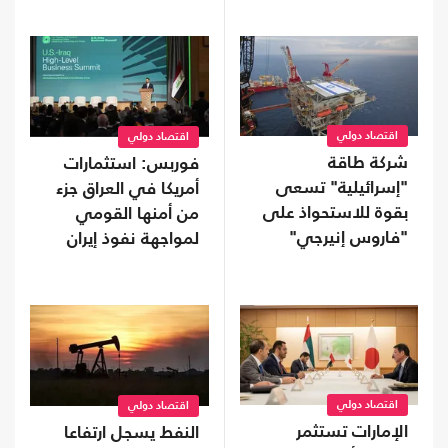
اقتصاد دولي
اقتصاد دولي
شركة طاقة
فوربس: استثمارات
"إسرائيلية" تسعى
أمريكا في العراق جزء
بقوة للاستحواذ على
من أمنها القومي
"فاروس إنيرجي"
لمواجهة نفوذ إيران
المالكة لأصول بمصر
اقتصاد دولي
اقتصاد دولي
الإمارات تستثمر
النفط يسجل ارتفاعا