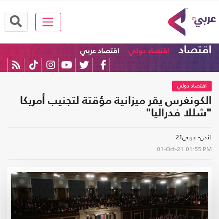
اقتصاد
اقتصاد دولي
اقتصاد عربي
اقتصاد دولي
الكونغرس يقر ميزانية مؤقتة لتجنيب أمريكا
"شللا فدراليا"
لندن- عربي21
01-Oct-21
01:55 PM