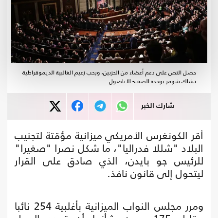
حصل النص على دعم أعضاء من الحزبين، ورحب زعيم الغالبية الديموقراطية
تشاك شومر بوحدة الصف- الأناضول
شارك الخبر
أقر الكونغرس الأمريكي ميزانية مؤقتة لتجنيب
البلاد "شللا فدراليا"، ما شكل نصرا "صغيرا"
للرئيس جو بايدن، الذي صادق على القرار
ليتحول إلى قانون نافذ.
ومرر مجلس النواب الميزانية بأغلبية 254 نائبا