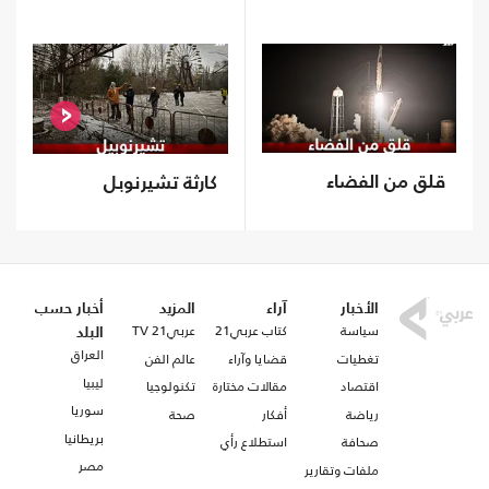
قلق من الفضاء
كارثة تشيرنوبل
الأخبار
آراء
المزيد
أخبار حسب
سياسة
كتاب عربي21
عربي21 TV
البلد
العراق
تغطيات
قضايا وآراء
عالم الفن
ليبيا
اقتصاد
مقالات مختارة
تكنولوجيا
سوريا
رياضة
أفكار
صحة
بريطانيا
صحافة
استطلاع رأي
مصر
ملفات وتقارير