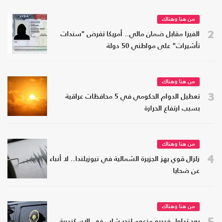
من هنا وهناك
2
الفيزا مقابل ضمان مالي.. أمريكا تفرض "سندات
تأشيرات" على مواطني 50 دولة
من هنا وهناك
3
تعطيل الدوام الحكومي في 5 محافظات عراقية
بسبب ارتفاع الحرارة
من هنا وهناك
4
زلزال قوي يهز الجزيرة الشمالية في نيوزيلندا.. لا أنباء
عن ضحايا
من هنا وهناك
5
بعد تداول فيديو مزعوم لنحر شاب في الإسكندرية..