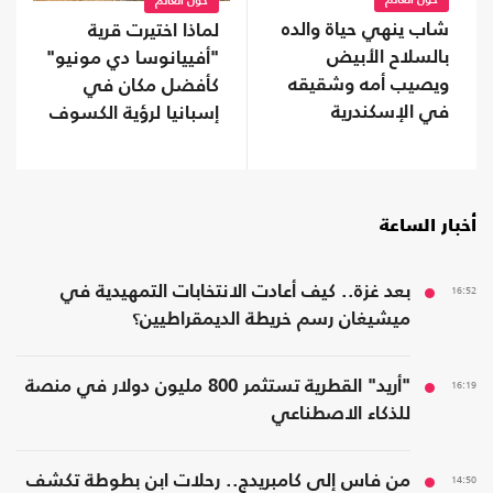
حول العالم
حول العالم
شاب ينهي حياة والده
لماذا اختيرت قرية
بالسلاح الأبيض
"أفييانوسا دي مونيو"
ويصيب أمه وشقيقه
كأفضل مكان في
في الإسكندرية
إسبانيا لرؤية الكسوف
المقبل؟
أخبار الساعة
16:52
بعد غزة.. كيف أعادت الانتخابات التمهيدية في
ميشيغان رسم خريطة الديمقراطيين؟
16:19
"أريد" القطرية تستثمر 800 مليون دولار في منصة
للذكاء الاصطناعي
14:50
من فاس إلى كامبريدج.. رحلات ابن بطوطة تكشف