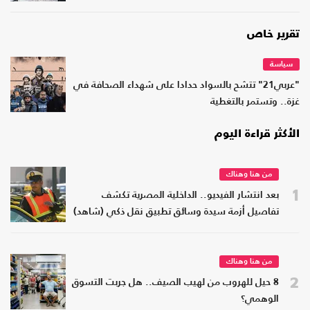
تقرير خاص
سياسة
"عربي21" تتشح بالسواد حدادا على شهداء الصحافة في
غزة.. وتستمر بالتغطية
الأكثر قراءة اليوم
من هنا وهناك
1
بعد انتشار الفيديو.. الداخلية المصرية تكشف
تفاصيل أزمة سيدة وسائق تطبيق نقل ذكي (شاهد)
من هنا وهناك
2
8 حيل للهروب من لهيب الصيف.. هل جربت التسوق
الوهمي؟