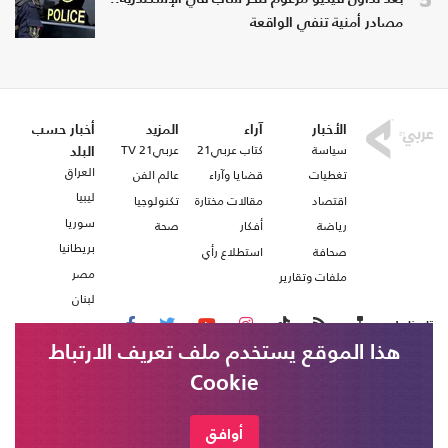
مصادر أمنية تنفي الواقعة
الأخبار
آراء
المزيد
أخبار حسب
سياسة
كتاب عربي21
عربي21 TV
البلد
العراق
تغطيات
قضايا وآراء
عالم الفن
ليبيا
اقتصاد
مقالات مختارة
تكنولوجيا
سوريا
رياضة
أفكار
صحة
بريطانيا
صحافة
استطلاع رأي
مصر
ملفات وتقارير
لبنان
تابعنا على
هذا الموقع يستخدم ملف تعريف الارتباط
Cookie
من نحن
اتصل بنا
شروط الاستخدام
أوافق