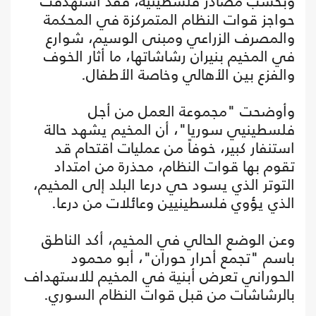
وبحسب مصادر فلسطينية، فقد استهدفت
حواجز قوات النظام المتمركزة في المحكمة
والمصرف الزراعي ومبنى الوسيم، شوارع
في المخيم بنيران رشاشاتها، ما أثار الخوف
والفزع بين الأهالي وخاصة الأطفال.
وأوضحت "مجموعة العمل من أجل
فلسطينيي سوريا"، أن المخيم يشهد حالة
استنفار كبير، خوفاً من عمليات اقتحام قد
تقوم بها قوات النظام، محذرة من امتداد
التوتر الذي يسود حي درعا البلد إلى المخيم،
الذي يؤوي فلسطينيين وعائلات من درعا.
وعن الوضع الحالي في المخيم، أكد الناطق
باسم "تجمع أحرار حوران"، أبو محمود
الحوراني تعرض أبنية في المخيم للاستهداف
بالرشاشات من قبل قوات النظام السوري.