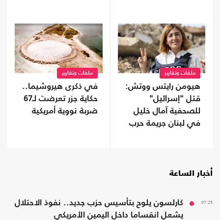
ملفات وتقارير
ملفات وتقارير
هيومن رايتس ووتش:
في ذكرى هيروشيما..
قتل "إسرائيل"
حكاية جزر تعرضت لـ67
للصحفية آمال خليل
ضربة نووية أمريكية
في لبنان جريمة حرب
أخبار الساعة
07:25
كارلسون يلوح بتأسيس حزب جديد.. نفوذ الاحتلال
يشعل انقساما داخل اليمين الأمريكي