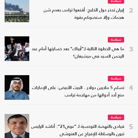
سياسة
2
إيران تحذر دول الخليج: أقنعوا ترامب بعدم شن
هجمات وإلا سنضربكم بقوة
سياسة
3
ما هي الخطوة التالية لـ"أيباك" بعد خسارتها أمام عبد
الرحمن السيد في ميشيغان؟
سياسة
4
تسلم 5 ملايين دولار.. البيت الأبيض: على الإمارات
منع أحد أدواتها من مهاجمة ترامب
سياسة
5
قيادي بالنهضة التونسية لـ "عربي21": أناشد الرئيس
تبون بالوساطة للإفراج عن الغنوشي