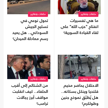
ملفات وتقارير
ملفات وتقارير
ما هي تفسيرات
تحول نوعي في
انفتاح "حزب الله" على
تسليح الجيش
لقاء القيادة السورية؟
السوداني.. هل يعيد
رسم معادلة الميدان؟
ملفات وتقارير
ملفات وتقارير
الاحتلال يحاصر مخيم
من الشتائم إلى أقرب
قلنديا وينكل بسكانه..
الحلفاء.. كيف انقلبت
هل يُطبّق نموذج جنين
مواقف أبرز رجالات
وطولكرم؟
ترامب؟