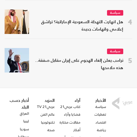
سياسة
4
هل انهارت التهدئة السعودية الإماراتية؟ تراشق
إعلامي واتهامات جديدة
سياسة
5
ترامب يعلن إلغاء الهجوم على إيران مقابل صفقة..
هذه ملامحها
الأخبار
آراء
المزيد
أخبار حسب
سياسة
كتاب عربي21
عربي21 TV
البلد
العراق
تغطيات
قضايا وآراء
عالم الفن
ليبيا
اقتصاد
مقالات مختارة
تكنولوجيا
سوريا
رياضة
أفكار
صحة
بريطانيا