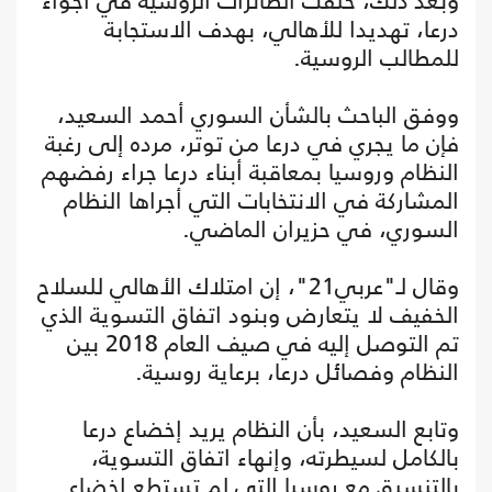
وبعد ذلك، حلقت الطائرات الروسية في أجواء
درعا، تهديدا للأهالي، بهدف الاستجابة
للمطالب الروسية.
ووفق الباحث بالشأن السوري أحمد السعيد،
فإن ما يجري في درعا من توتر، مرده إلى رغبة
النظام وروسيا بمعاقبة أبناء درعا جراء رفضهم
المشاركة في الانتخابات التي أجراها النظام
السوري، في حزيران الماضي.
وقال لـ"عربي21"، إن امتلاك الأهالي للسلاح
الخفيف لا يتعارض وبنود اتفاق التسوية الذي
تم التوصل إليه في صيف العام 2018 بين
النظام وفصائل درعا، برعاية روسية.
وتابع السعيد، بأن النظام يريد إخضاع درعا
بالكامل لسيطرته، وإنهاء اتفاق التسوية،
بالتنسيق مع روسيا التي لم تستطع إخضاع