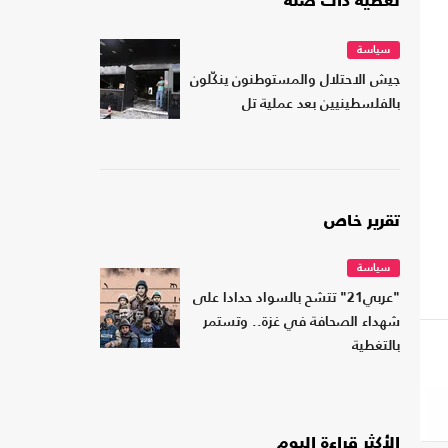
تغطية ذات صلة
سياسة
جيش الاحتلال والمستوطنون ينكّلون
بالفلسطينيين بعد عملية تل
تقرير خاص
سياسة
"عربي21" تتشح بالسواد حدادا على
شهداء الصحافة في غزة.. وتستمر
بالتغطية
الأكثر قراءة اليوم