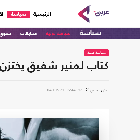
(current)
الرئيسية
سياسة
اق
سياسة
سياسة عربية
مقابلات
حقوق 
سياسة عربية
كتاب لمنير شفيق يختزن 
لندن- عربي21
04-Jun-21
05:44 PM