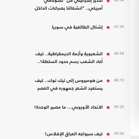
08:34
تحذير إسرائيلي من "تسونامي"
أمريكي.. "انشغالنا بصراعات الداخل
يحجب ما يتغير بواشنطن"
07:35
إشكال الطائفية في سوريا
06:50
الشعبوية وأزمة الديمقراطية.. كيف
أعاد الشعب رسم حدود السلطة؟..
كتاب جديد
06:13
من هوميروس إلى تيك توك.. كيف
يستعيد الشعر جمهوره في العصر
الرقمي؟
05:25
الاتحاد الأوروبي... ما مصير الوحدة؟
05:00
كيف سيواجه العراق الإفلاس؟