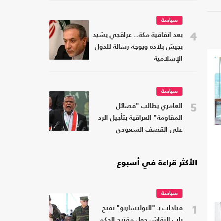
سياسة
4
بعد اتفاقية مكة.. عراقجي يشيد
بجيش بلاده ويوجه رسالة للدول
الإسلامية
سياسة
5
العامري يطالب "فصائل
المقاومة" العراقية بتأجيل الرد
على القصف السعودي
الأكثر قراءة في أسبوع
سياسة
1
قيادات بـ "البوليساريو" تفتح
باب النقاش حول مقترح الحكم