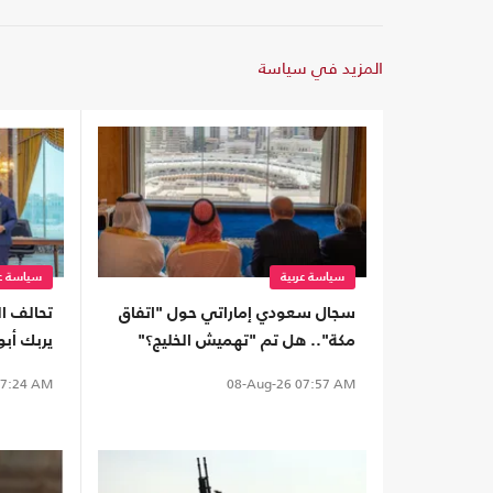
المزيد في سياسة
سياسة عربية
سياسة عر
سجال سعودي إماراتي حول "اتفاق
تحالف ال
مكة".. هل تم "تهميش الخليج؟"
يربك أب
الأمن ال
7:24 AM
08-Aug-26
07:57 AM