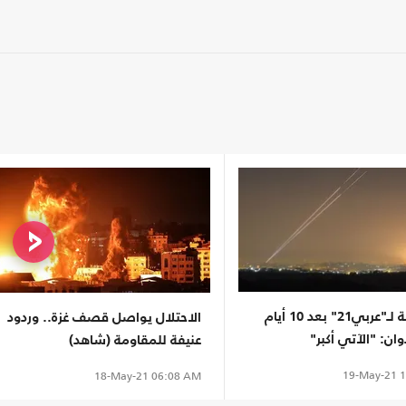
المقاومة لـ"عربي21" بعد 10 أيام
الاحتلال يواصل قصف غزة.. وردود
ان: "الآتي أكبر"
عنيفة للمقاومة (شاهد)
19-May-21
1
18-May-21
06:08 AM